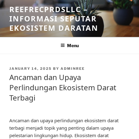
Skip
REEFRECPRDSLLC –
to
INFORMASI SEPUTAR
content
EKOSISTEM DARATAN
Menu
POSTED
JANUARY 14, 2025
BY
ADMINREE
ON
Ancaman dan Upaya
Perlindungan Ekosistem Darat
Terbagi
Ancaman dan upaya perlindungan ekosistem darat
terbagi menjadi topik yang penting dalam upaya
pelestarian lingkungan hidup. Ekosistem darat