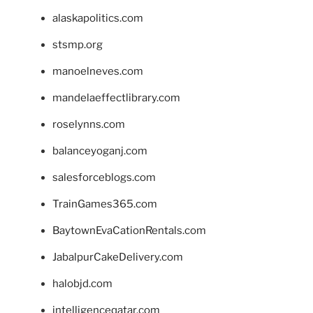
alaskapolitics.com
stsmp.org
manoelneves.com
mandelaeffectlibrary.com
roselynns.com
balanceyoganj.com
salesforceblogs.com
TrainGames365.com
BaytownEvaCationRentals.com
JabalpurCakeDelivery.com
halobjd.com
intelligenceqatar.com