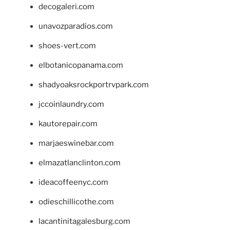
decogaleri.com
unavozparadios.com
shoes-vert.com
elbotanicopanama.com
shadyoaksrockportrvpark.com
jccoinlaundry.com
kautorepair.com
marjaeswinebar.com
elmazatlanclinton.com
ideacoffeenyc.com
odieschillicothe.com
lacantinitagalesburg.com