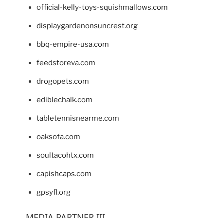
official-kelly-toys-squishmallows.com
displaygardenonsuncrest.org
bbq-empire-usa.com
feedstoreva.com
drogopets.com
ediblechalk.com
tabletennisnearme.com
oaksofa.com
soultacohtx.com
capishcaps.com
gpsyfl.org
MEDIA PARTNER III