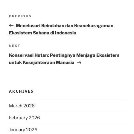
Post
Previous
PREVIOUS
navigation
Post
Menelusuri Keindahan dan Keanekaragaman
Ekosistem Sabana di Indonesia
Next
NEXT
Post
Konservasi Hutan: Pentingnya Menjaga Ekosistem
untuk Kesejahteraan Manusia
ARCHIVES
March 2026
February 2026
January 2026