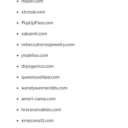
mpzin.com
stcreal.com
PopUpFlea.com
valueml.com
rebeccatorresjewelry.com
jmpbliss.com
drjorgerico.com
queensushipa.com
wendyweimerdds.com
ameri-camp.com
hrsreceivables.com
empconst1.com