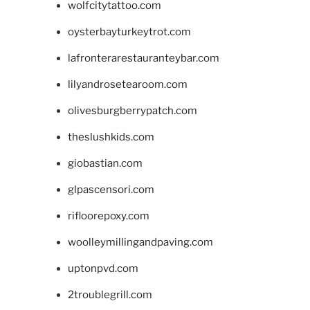
wolfcitytattoo.com
oysterbayturkeytrot.com
lafronterarestauranteybar.com
lilyandrosetearoom.com
olivesburgberrypatch.com
theslushkids.com
giobastian.com
glpascensori.com
rifloorepoxy.com
woolleymillingandpaving.com
uptonpvd.com
2troublegrill.com