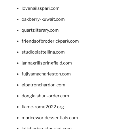
lovenailsspari.com
oakberry-kuwait.com
quartzliterary.com
friendsofbroderickpark.com
studiopiattellina.com
jannagrillspringfield.com
fujiyamacharleston.com
elpatronchardon.com
donglaishun-order.com
fiamc-rome2022.org
mariceworldessentials.com
lafisheriarestaurant.com