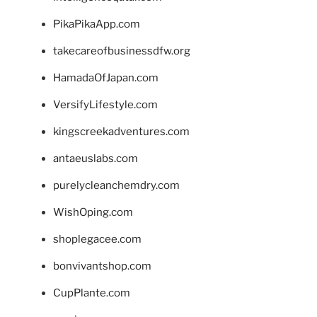
PikaPikaApp.com
takecareofbusinessdfw.org
HamadaOfJapan.com
VersifyLifestyle.com
kingscreekadventures.com
antaeuslabs.com
purelycleanchemdry.com
WishOping.com
shoplegacee.com
bonvivantshop.com
CupPlante.com