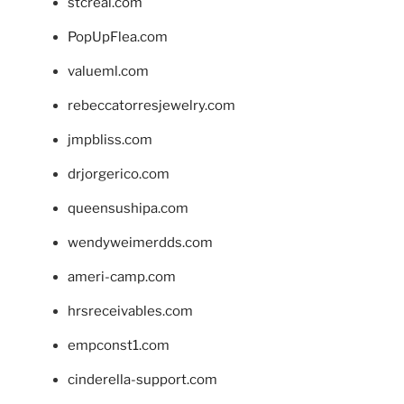
stcreal.com
PopUpFlea.com
valueml.com
rebeccatorresjewelry.com
jmpbliss.com
drjorgerico.com
queensushipa.com
wendyweimerdds.com
ameri-camp.com
hrsreceivables.com
empconst1.com
cinderella-support.com