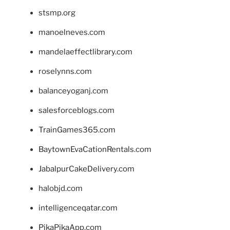
stsmp.org
manoelneves.com
mandelaeffectlibrary.com
roselynns.com
balanceyoganj.com
salesforceblogs.com
TrainGames365.com
BaytownEvaCationRentals.com
JabalpurCakeDelivery.com
halobjd.com
intelligenceqatar.com
PikaPikaApp.com