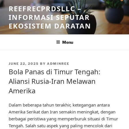
Skip
REEFRECPRDSLLC –
to
INFORMASI SEPUTAR
content
EKOSISTEM DARATAN
Menu
POSTED
JUNE 22, 2025
BY
ADMINREE
ON
Bola Panas di Timur Tengah:
Aliansi Rusia-Iran Melawan
Amerika
Dalam beberapa tahun terakhir, ketegangan antara
Amerika Serikat dan Iran semakin meningkat, dengan
berbagai peristiwa yang memperburuk situasi di Timur
Tengah. Salah satu aspek yang paling mencolok dari