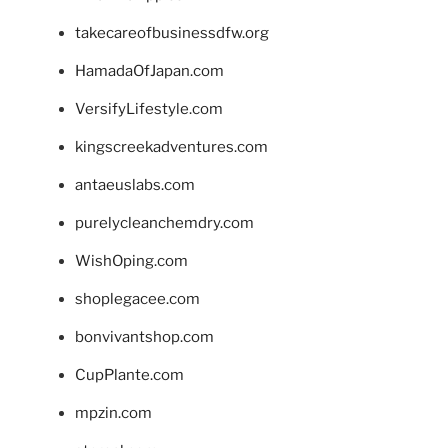
takecareofbusinessdfw.org
HamadaOfJapan.com
VersifyLifestyle.com
kingscreekadventures.com
antaeuslabs.com
purelycleanchemdry.com
WishOping.com
shoplegacee.com
bonvivantshop.com
CupPlante.com
mpzin.com