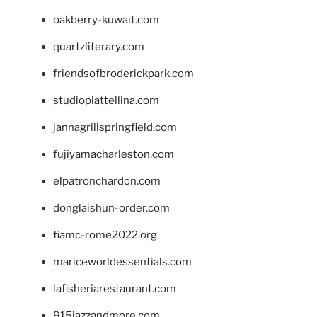
oakberry-kuwait.com
quartzliterary.com
friendsofbroderickpark.com
studiopiattellina.com
jannagrillspringfield.com
fujiyamacharleston.com
elpatronchardon.com
donglaishun-order.com
fiamc-rome2022.org
mariceworldessentials.com
lafisheriarestaurant.com
915jazzandmore.com