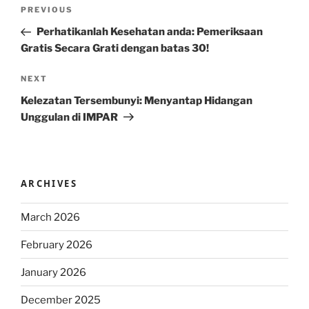
Post
Previous
PREVIOUS
navigation
Post
Perhatikanlah Kesehatan anda: Pemeriksaan
Gratis Secara Grati dengan batas 30!
Next
NEXT
Post
Kelezatan Tersembunyi: Menyantap Hidangan
Unggulan di IMPAR
ARCHIVES
March 2026
February 2026
January 2026
December 2025