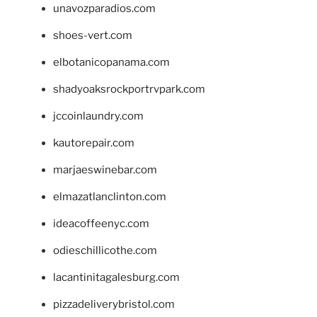
unavozparadios.com
shoes-vert.com
elbotanicopanama.com
shadyoaksrockportrvpark.com
jccoinlaundry.com
kautorepair.com
marjaeswinebar.com
elmazatlanclinton.com
ideacoffeenyc.com
odieschillicothe.com
lacantinitagalesburg.com
pizzadeliverybristol.com