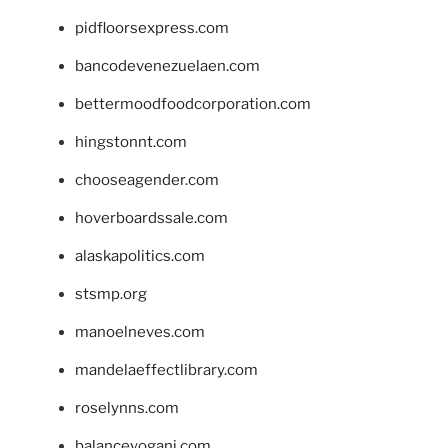
pidfloorsexpress.com
bancodevenezuelaen.com
bettermoodfoodcorporation.com
hingstonnt.com
chooseagender.com
hoverboardssale.com
alaskapolitics.com
stsmp.org
manoelneves.com
mandelaeffectlibrary.com
roselynns.com
balanceyoganj.com