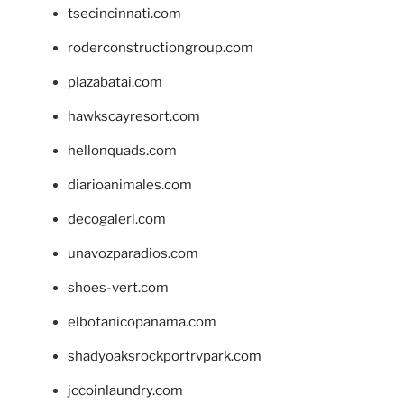
tsecincinnati.com
roderconstructiongroup.com
plazabatai.com
hawkscayresort.com
hellonquads.com
diarioanimales.com
decogaleri.com
unavozparadios.com
shoes-vert.com
elbotanicopanama.com
shadyoaksrockportrvpark.com
jccoinlaundry.com