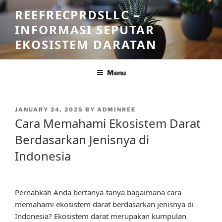
Skip
REEFRECPRDSLLC –
to
INFORMASI SEPUTAR
content
EKOSISTEM DARATAN
Menu
POSTED
JANUARY 24, 2025
BY
ADMINREE
ON
Cara Memahami Ekosistem Darat
Berdasarkan Jenisnya di
Indonesia
Pernahkah Anda bertanya-tanya bagaimana cara
memahami ekosistem darat berdasarkan jenisnya di
Indonesia? Ekosistem darat merupakan kumpulan