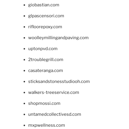
giobastian.com
glpascensori.com
rifloorepoxy.com
woolleymillingandpaving.com
uptonpvd.com
2troublegrill.com
casateranga.com
sticksandstonesstudiooh.com
walkers-treeservice.com
shopmossi.com
untamedcollectivesd.com
mxpwellness.com