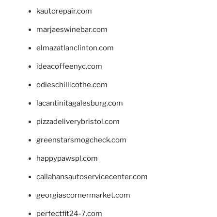
kautorepair.com
marjaeswinebar.com
elmazatlanclinton.com
ideacoffeenyc.com
odieschillicothe.com
lacantinitagalesburg.com
pizzadeliverybristol.com
greenstarsmogcheck.com
happypawspl.com
callahansautoservicecenter.com
georgiascornermarket.com
perfectfit24-7.com