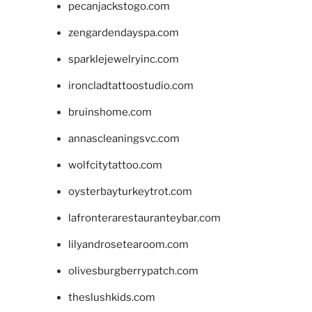
pecanjackstogo.com
zengardendayspa.com
sparklejewelryinc.com
ironcladtattoostudio.com
bruinshome.com
annascleaningsvc.com
wolfcitytattoo.com
oysterbayturkeytrot.com
lafronterarestauranteybar.com
lilyandrosetearoom.com
olivesburgberrypatch.com
theslushkids.com