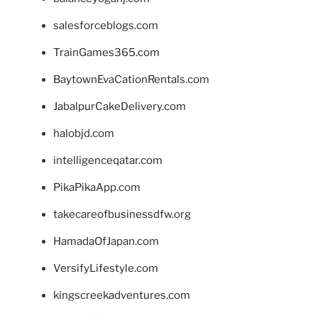
salesforceblogs.com
TrainGames365.com
BaytownEvaCationRentals.com
JabalpurCakeDelivery.com
halobjd.com
intelligenceqatar.com
PikaPikaApp.com
takecareofbusinessdfw.org
HamadaOfJapan.com
VersifyLifestyle.com
kingscreekadventures.com