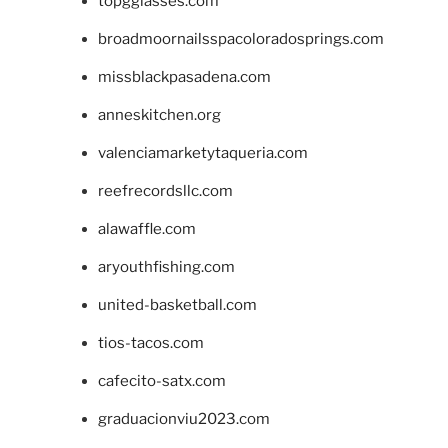
topgglasses.com
broadmoornailsspacoloradosprings.com
missblackpasadena.com
anneskitchen.org
valenciamarketytaqueria.com
reefrecordsllc.com
alawaffle.com
aryouthfishing.com
united-basketball.com
tios-tacos.com
cafecito-satx.com
graduacionviu2023.com