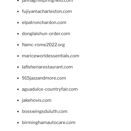
jannagrillspringfield.com
fujiyamacharleston.com
elpatronchardon.com
donglaishun-order.com
fiamc-rome2022.org
mariceworldessentials.com
lafisheriarestaurant.com
915jazzandmore.com
aguadulce-countryfair.com
jakehovis.com
bosswingsduluth.com
birminghamautocare.com