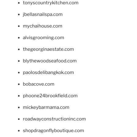
tonyscountrykitchen.com
jbellasnailspa.com
mychaihouse.com
alvisgrooming.com
thegeorginaestate.com
blythewoodseafood.com
paolosdelibangkok.com
bobacove.com
phoone24brookfield.com
mickeybarmama.com
roadwayconstructioninc.com
shopdragonflyboutique.com