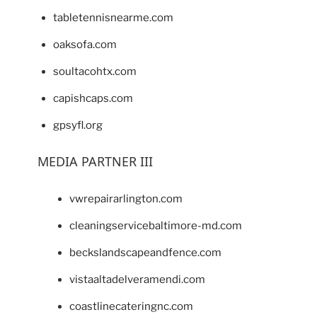
tabletennisnearme.com
oaksofa.com
soultacohtx.com
capishcaps.com
gpsyfl.org
MEDIA PARTNER III
vwrepairarlington.com
cleaningservicebaltimore-md.com
beckslandscapeandfence.com
vistaaltadelveramendi.com
coastlinecateringnc.com