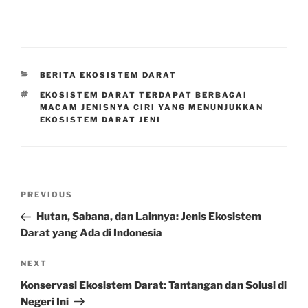
CATEGORIES
BERITA EKOSISTEM DARAT
TAGS
EKOSISTEM DARAT TERDAPAT BERBAGAI
MACAM JENISNYA CIRI YANG MENUNJUKKAN
EKOSISTEM DARAT JENI
Post
Previous
PREVIOUS
navigation
Post
Hutan, Sabana, dan Lainnya: Jenis Ekosistem
Darat yang Ada di Indonesia
Next
NEXT
Post
Konservasi Ekosistem Darat: Tantangan dan Solusi di
Negeri Ini