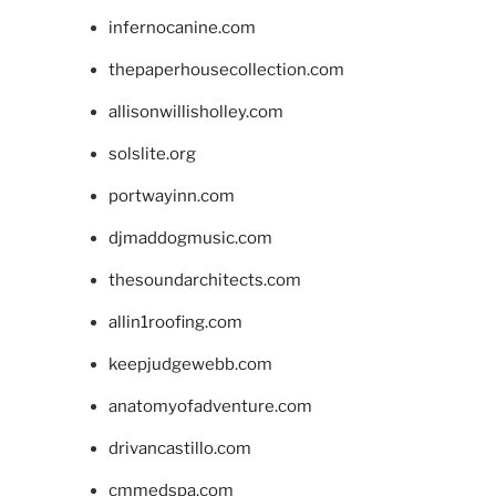
infernocanine.com
thepaperhousecollection.com
allisonwillisholley.com
solslite.org
portwayinn.com
djmaddogmusic.com
thesoundarchitects.com
allin1roofing.com
keepjudgewebb.com
anatomyofadventure.com
drivancastillo.com
cmmedspa.com