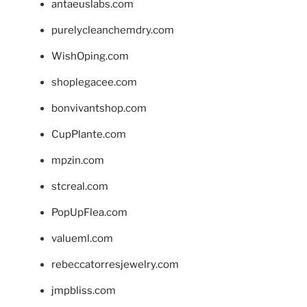
antaeuslabs.com
purelycleanchemdry.com
WishOping.com
shoplegacee.com
bonvivantshop.com
CupPlante.com
mpzin.com
stcreal.com
PopUpFlea.com
valueml.com
rebeccatorresjewelry.com
jmpbliss.com