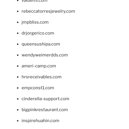
valueml.com
rebeccatorresjewelry.com
jmpbliss.com
drjorgerico.com
queensushipa.com
wendyweimerdds.com
ameri-camp.com
hrsreceivables.com
empconst1.com
cinderella-support.com
bigpinkrestaurant.com
inspirehuahin.com