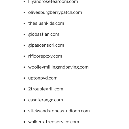
lilyandrosetearoom.com
olivesburgberrypatch.com
theslushkids.com
giobastian.com
glpascensori.com
rifloorepoxy.com
woolleymillingandpaving.com
uptonpvd.com
2troublegrill.com
casateranga.com
sticksandstonesstudiooh.com
walkers-treeservice.com