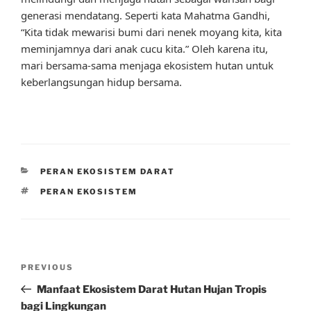
generasi mendatang. Seperti kata Mahatma Gandhi,
“Kita tidak mewarisi bumi dari nenek moyang kita, kita
meminjamnya dari anak cucu kita.” Oleh karena itu,
mari bersama-sama menjaga ekosistem hutan untuk
keberlangsungan hidup bersama.
CATEGORIES
PERAN EKOSISTEM DARAT
TAGS
PERAN EKOSISTEM
Post
Previous
PREVIOUS
navigation
Post
Manfaat Ekosistem Darat Hutan Hujan Tropis
bagi Lingkungan