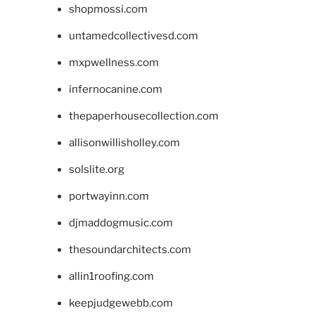
shopmossi.com
untamedcollectivesd.com
mxpwellness.com
infernocanine.com
thepaperhousecollection.com
allisonwillisholley.com
solslite.org
portwayinn.com
djmaddogmusic.com
thesoundarchitects.com
allin1roofing.com
keepjudgewebb.com