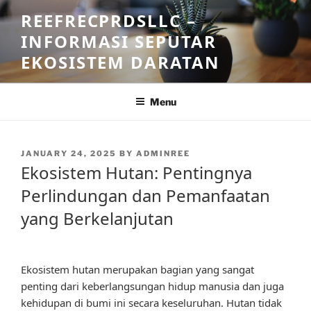
Skip
REEFRECPRDSLLC –
to
INFORMASI SEPUTAR
content
EKOSISTEM DARATAN
Menu
POSTED
JANUARY 24, 2025
BY
ADMINREE
ON
Ekosistem Hutan: Pentingnya
Perlindungan dan Pemanfaatan
yang Berkelanjutan
Ekosistem hutan merupakan bagian yang sangat
penting dari keberlangsungan hidup manusia dan juga
kehidupan di bumi ini secara keseluruhan. Hutan tidak