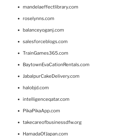
mandelaeffectlibrary.com
roselynns.com
balanceyoganj.com
salesforceblogs.com
TrainGames365.com
BaytownEvaCationRentals.com
JabalpurCakeDelivery.com
halobjd.com
intelligenceqatar.com
PikaPikaApp.com
takecareofbusinessdfw.org
HamadaOfJapan.com