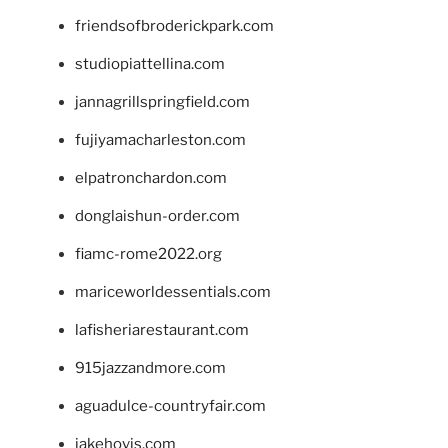
friendsofbroderickpark.com
studiopiattellina.com
jannagrillspringfield.com
fujiyamacharleston.com
elpatronchardon.com
donglaishun-order.com
fiamc-rome2022.org
mariceworldessentials.com
lafisheriarestaurant.com
915jazzandmore.com
aguadulce-countryfair.com
jakehovis.com