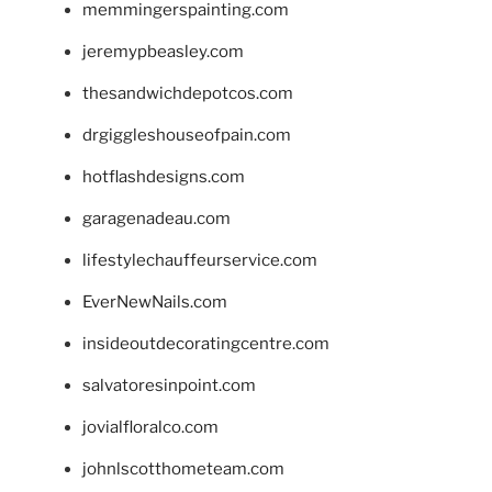
memmingerspainting.com
jeremypbeasley.com
thesandwichdepotcos.com
drgiggleshouseofpain.com
hotflashdesigns.com
garagenadeau.com
lifestylechauffeurservice.com
EverNewNails.com
insideoutdecoratingcentre.com
salvatoresinpoint.com
jovialfloralco.com
johnlscotthometeam.com