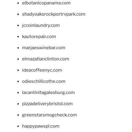
elbotanicopanama.com
shadyoaksrockportrvpark.com
jccoinlaundry.com
kautorepair.com
marjaeswinebar.com
elmazatlanclinton.com
ideacoffeenyc.com
odieschillicothe.com
lacantinitagalesburg.com
pizzadeliverybristol.com
greenstarsmogcheck.com
happypawspl.com