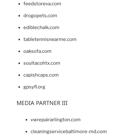
feedstoreva.com
drogopets.com
ediblechalk.com
tabletennisnearme.com
oaksofa.com
soultacohtx.com
capishcaps.com
gpsyfl.org
MEDIA PARTNER III
vwrepairarlington.com
cleaningservicebaltimore-md.com