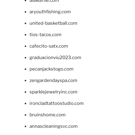
alawaffle.com
aryouthfishing.com
united-basketball.com
tios-tacos.com
cafecito-satx.com
graduacionviu2023.com
pecanjackstogo.com
zengardendayspa.com
sparklejewelryinc.com
ironcladtattoostudio.com
bruinshome.com
annascleaningsvc.com