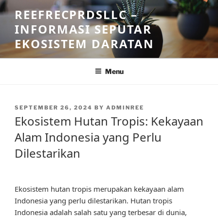
Skip
REEFRECPRDSLLC –
to
INFORMASI SEPUTAR
content
EKOSISTEM DARATAN
Menu
POSTED
SEPTEMBER 26, 2024
BY
ADMINREE
ON
Ekosistem Hutan Tropis: Kekayaan
Alam Indonesia yang Perlu
Dilestarikan
Ekosistem hutan tropis merupakan kekayaan alam
Indonesia yang perlu dilestarikan. Hutan tropis
Indonesia adalah salah satu yang terbesar di dunia,