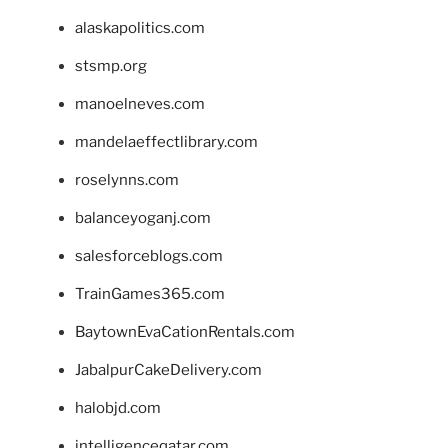
alaskapolitics.com
stsmp.org
manoelneves.com
mandelaeffectlibrary.com
roselynns.com
balanceyoganj.com
salesforceblogs.com
TrainGames365.com
BaytownEvaCationRentals.com
JabalpurCakeDelivery.com
halobjd.com
intelligenceqatar.com