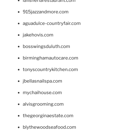
lafisheriarestaurant.com
915jazzandmore.com
aguadulce-countryfair.com
jakehovis.com
bosswingsduluth.com
birminghamautocare.com
tonyscountrykitchen.com
jbellasnailspa.com
mychaihouse.com
alvisgrooming.com
thegeorginaestate.com
blythewoodseafood.com