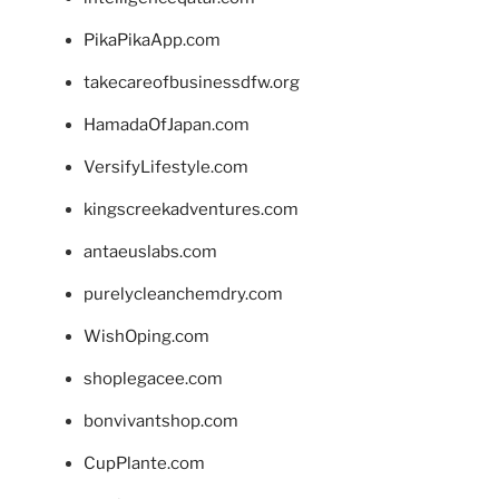
PikaPikaApp.com
takecareofbusinessdfw.org
HamadaOfJapan.com
VersifyLifestyle.com
kingscreekadventures.com
antaeuslabs.com
purelycleanchemdry.com
WishOping.com
shoplegacee.com
bonvivantshop.com
CupPlante.com