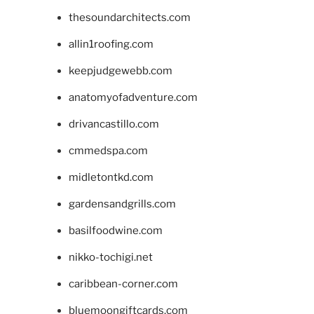
thesoundarchitects.com
allin1roofing.com
keepjudgewebb.com
anatomyofadventure.com
drivancastillo.com
cmmedspa.com
midletontkd.com
gardensandgrills.com
basilfoodwine.com
nikko-tochigi.net
caribbean-corner.com
bluemoongiftcards.com