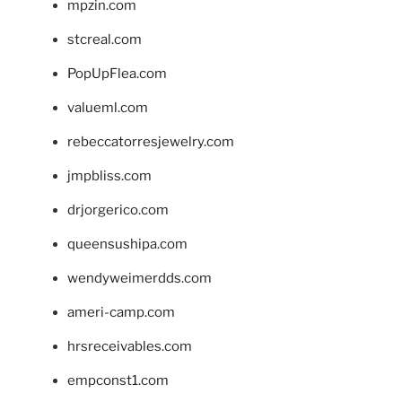
mpzin.com
stcreal.com
PopUpFlea.com
valueml.com
rebeccatorresjewelry.com
jmpbliss.com
drjorgerico.com
queensushipa.com
wendyweimerdds.com
ameri-camp.com
hrsreceivables.com
empconst1.com