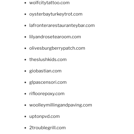
wolfcitytattoo.com
oysterbayturkeytrot.com
lafronterarestauranteybar.com
lilyandrosetearoom.com
olivesburgberrypatch.com
theslushkids.com
giobastian.com
glpascensori.com
rifloorepoxy.com
woolleymillingandpaving.com
uptonpvd.com
2troublegrill.com