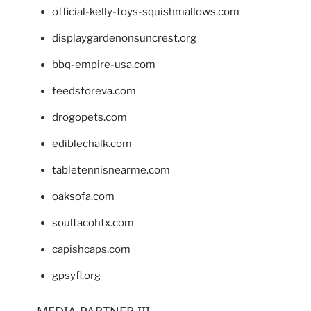
official-kelly-toys-squishmallows.com
displaygardenonsuncrest.org
bbq-empire-usa.com
feedstoreva.com
drogopets.com
ediblechalk.com
tabletennisnearme.com
oaksofa.com
soultacohtx.com
capishcaps.com
gpsyfl.org
MEDIA PARTNER III