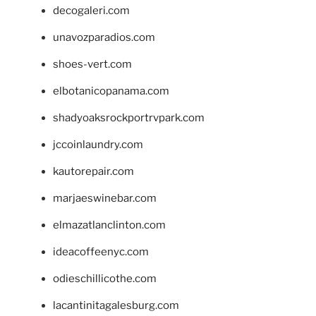
decogaleri.com
unavozparadios.com
shoes-vert.com
elbotanicopanama.com
shadyoaksrockportrvpark.com
jccoinlaundry.com
kautorepair.com
marjaeswinebar.com
elmazatlanclinton.com
ideacoffeenyc.com
odieschillicothe.com
lacantinitagalesburg.com