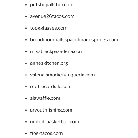
petshopallston.com
avenue26tacos.com
topgglasses.com
broadmoornailsspacoloradosprings.com
missblackpasadena.com
anneskitchen.org
valenciamarketytaqueria.com
reefrecordsllc.com
alawaffle.com
aryouthfishing.com
united-basketball.com
tios-tacos.com