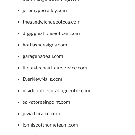
jeremypbeasley.com
thesandwichdepotcos.com
drgiggleshouseofpain.com
hotflashdesigns.com
garagenadeau.com
lifestylechauffeurservice.com
EverNewNails.com
insideoutdecoratingcentre.com
salvatoresinpoint.com
jovialfloralco.com
johnlscotthometeam.com