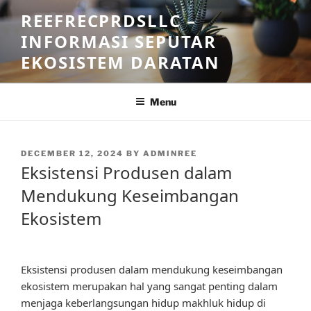
Skip
REEFRECPRDSLLC –
to
INFORMASI SEPUTAR
content
EKOSISTEM DARATAN
Menu
POSTED
DECEMBER 12, 2024
BY
ADMINREE
ON
Eksistensi Produsen dalam
Mendukung Keseimbangan
Ekosistem
Eksistensi produsen dalam mendukung keseimbangan
ekosistem merupakan hal yang sangat penting dalam
menjaga keberlangsungan hidup makhluk hidup di