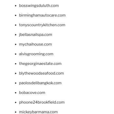
bosswingsduluth.com
birminghamautocare.com
tonyscountrykitchen.com
jbellasnailspa.com
mychaihouse.com
alvisgrooming.com
thegeorginaestate.com
blythewoodseafood.com
paolosdelibangkok.com
bobacove.com
phoone24brookfield.com
mickeybarmama.com