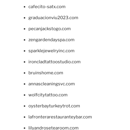
cafecito-satx.com
graduacionviu2023.com
pecanjackstogo.com
zengardendayspa.com
sparklejewelryinc.com
ironcladtattoostudio.com
bruinshome.com
annascleaningsvc.com
wolfcitytattoo.com
oysterbayturkeytrot.com
lafronterarestauranteybar.com
lilyandrosetearoom.com