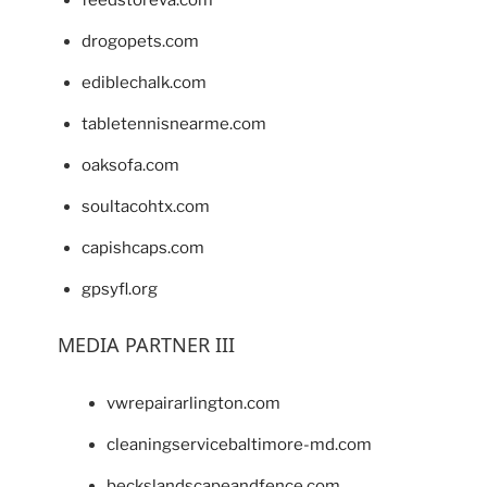
feedstoreva.com
drogopets.com
ediblechalk.com
tabletennisnearme.com
oaksofa.com
soultacohtx.com
capishcaps.com
gpsyfl.org
MEDIA PARTNER III
vwrepairarlington.com
cleaningservicebaltimore-md.com
beckslandscapeandfence.com