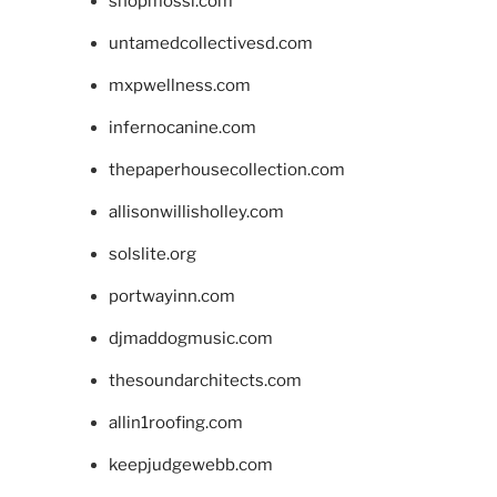
shopmossi.com
untamedcollectivesd.com
mxpwellness.com
infernocanine.com
thepaperhousecollection.com
allisonwillisholley.com
solslite.org
portwayinn.com
djmaddogmusic.com
thesoundarchitects.com
allin1roofing.com
keepjudgewebb.com