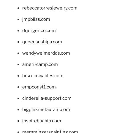
rebeccatorresjewelry.com
jmpbliss.com
drjorgerico.com
queensushipa.com
wendyweimerdds.com
ameri-camp.com
hrsreceivables.com
empconst1.com
cinderella-support.com
bigpinkrestaurant.com
inspirehuahin.com
memmingerspainting.com