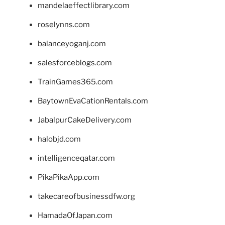
mandelaeffectlibrary.com
roselynns.com
balanceyoganj.com
salesforceblogs.com
TrainGames365.com
BaytownEvaCationRentals.com
JabalpurCakeDelivery.com
halobjd.com
intelligenceqatar.com
PikaPikaApp.com
takecareofbusinessdfw.org
HamadaOfJapan.com