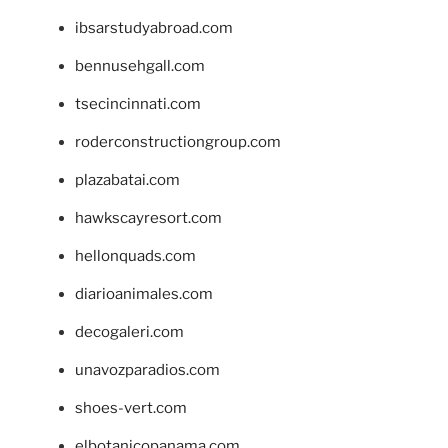
ibsarstudyabroad.com
bennusehgall.com
tsecincinnati.com
roderconstructiongroup.com
plazabatai.com
hawkscayresort.com
hellonquads.com
diarioanimales.com
decogaleri.com
unavozparadios.com
shoes-vert.com
elbotanicopanama.com