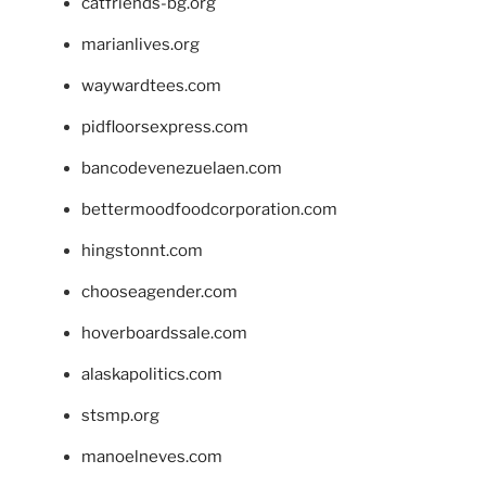
catfriends-bg.org
marianlives.org
waywardtees.com
pidfloorsexpress.com
bancodevenezuelaen.com
bettermoodfoodcorporation.com
hingstonnt.com
chooseagender.com
hoverboardssale.com
alaskapolitics.com
stsmp.org
manoelneves.com