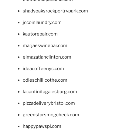
shadyoaksrockportrvpark.com
jccoinlaundry.com
kautorepair.com
marjaeswinebar.com
elmazatlanclinton.com
ideacoffeenyc.com
odieschillicothe.com
lacantinitagalesburg.com
pizzadeliverybristol.com
greenstarsmogcheck.com
happypawspl.com