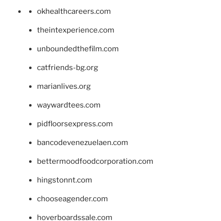
okhealthcareers.com
theintexperience.com
unboundedthefilm.com
catfriends-bg.org
marianlives.org
waywardtees.com
pidfloorsexpress.com
bancodevenezuelaen.com
bettermoodfoodcorporation.com
hingstonnt.com
chooseagender.com
hoverboardssale.com