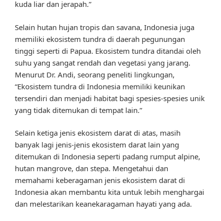
kuda liar dan jerapah.”
Selain hutan hujan tropis dan savana, Indonesia juga
memiliki ekosistem tundra di daerah pegunungan
tinggi seperti di Papua. Ekosistem tundra ditandai oleh
suhu yang sangat rendah dan vegetasi yang jarang.
Menurut Dr. Andi, seorang peneliti lingkungan,
“Ekosistem tundra di Indonesia memiliki keunikan
tersendiri dan menjadi habitat bagi spesies-spesies unik
yang tidak ditemukan di tempat lain.”
Selain ketiga jenis ekosistem darat di atas, masih
banyak lagi jenis-jenis ekosistem darat lain yang
ditemukan di Indonesia seperti padang rumput alpine,
hutan mangrove, dan stepa. Mengetahui dan
memahami keberagaman jenis ekosistem darat di
Indonesia akan membantu kita untuk lebih menghargai
dan melestarikan keanekaragaman hayati yang ada.