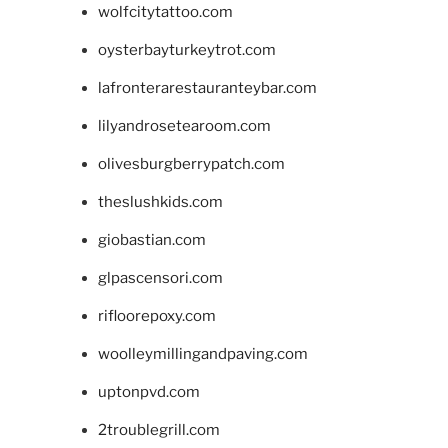
wolfcitytattoo.com
oysterbayturkeytrot.com
lafronterarestauranteybar.com
lilyandrosetearoom.com
olivesburgberrypatch.com
theslushkids.com
giobastian.com
glpascensori.com
rifloorepoxy.com
woolleymillingandpaving.com
uptonpvd.com
2troublegrill.com