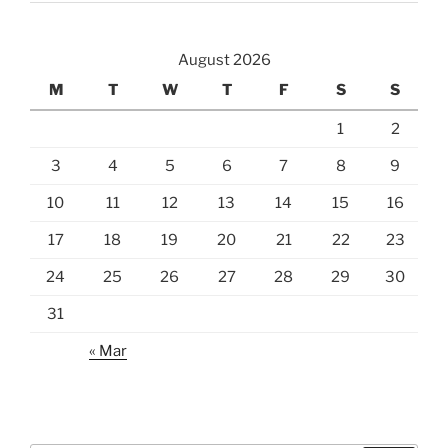
August 2026
M
T
W
T
F
S
S
1
2
3
4
5
6
7
8
9
10
11
12
13
14
15
16
17
18
19
20
21
22
23
24
25
26
27
28
29
30
31
« Mar