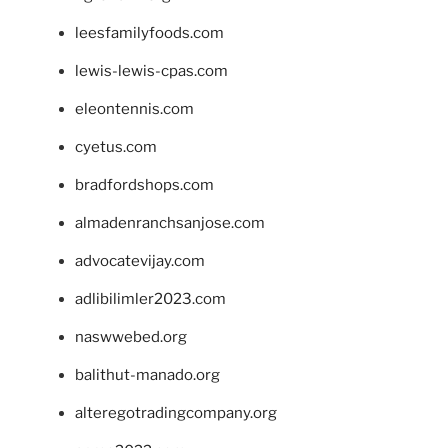
leesfamilyfoods.com
lewis-lewis-cpas.com
eleontennis.com
cyetus.com
bradfordshops.com
almadenranchsanjose.com
advocatevijay.com
adlibilimler2023.com
naswwebed.org
balithut-manado.org
alteregotradingcompany.org