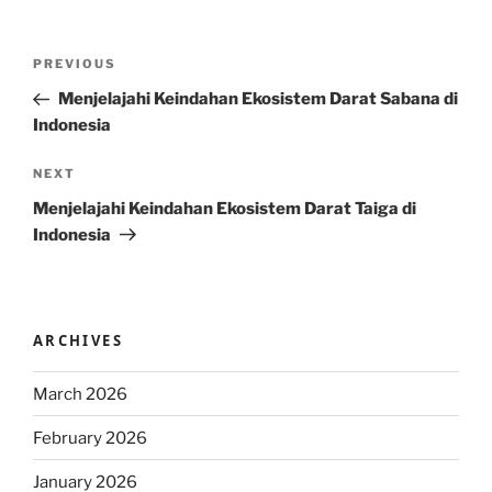
Post
Previous
PREVIOUS
navigation
Post
Menjelajahi Keindahan Ekosistem Darat Sabana di
Indonesia
Next
NEXT
Post
Menjelajahi Keindahan Ekosistem Darat Taiga di
Indonesia
ARCHIVES
March 2026
February 2026
January 2026