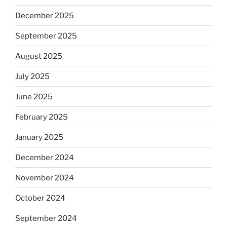
December 2025
September 2025
August 2025
July 2025
June 2025
February 2025
January 2025
December 2024
November 2024
October 2024
September 2024