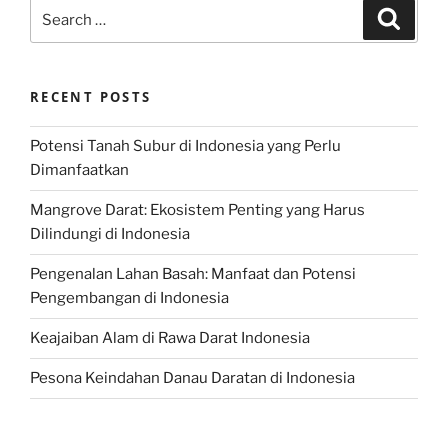
Search
Search
for:
RECENT POSTS
Potensi Tanah Subur di Indonesia yang Perlu
Dimanfaatkan
Mangrove Darat: Ekosistem Penting yang Harus
Dilindungi di Indonesia
Pengenalan Lahan Basah: Manfaat dan Potensi
Pengembangan di Indonesia
Keajaiban Alam di Rawa Darat Indonesia
Pesona Keindahan Danau Daratan di Indonesia