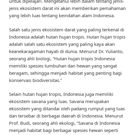
untuk dipelajari. Mengetahui lebih dalam tentang jenis-
jenis ekosistem darat ini akan memberikan pemahaman
yang lebih luas tentang keindahan alam Indonesia.
Salah satu jenis ekosistem darat yang paling terkenal di
Indonesia adalah hutan hujan tropis. Hutan hujan tropis
adalah salah satu ekosistem yang paling kaya akan
keanekaragaman hayati di dunia. Menurut Dr. Yulianto,
seorang ahli biologi, “Hutan hujan tropis Indonesia
memiliki spesies tumbuhan dan hewan yang sangat
beragam, sehingga menjadi habitat yang penting bagi
konservasi biodiversitas.”
Selain hutan hujan tropis, Indonesia juga memiliki
ekosistem savana yang luas. Savana merupakan
ekosistem yang ditandai oleh padang rumput yang luas
dan tersebar di berbagai daerah di Indonesia. Menurut
Prof. Budi, seorang ahli ekologi, “Savana di Indonesia
menjadi habitat bagi berbagai spesies hewan seperti