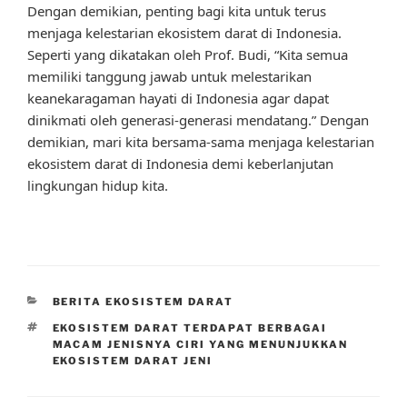
Dengan demikian, penting bagi kita untuk terus
menjaga kelestarian ekosistem darat di Indonesia.
Seperti yang dikatakan oleh Prof. Budi, “Kita semua
memiliki tanggung jawab untuk melestarikan
keanekaragaman hayati di Indonesia agar dapat
dinikmati oleh generasi-generasi mendatang.” Dengan
demikian, mari kita bersama-sama menjaga kelestarian
ekosistem darat di Indonesia demi keberlanjutan
lingkungan hidup kita.
CATEGORIES
BERITA EKOSISTEM DARAT
TAGS
EKOSISTEM DARAT TERDAPAT BERBAGAI
MACAM JENISNYA CIRI YANG MENUNJUKKAN
EKOSISTEM DARAT JENI