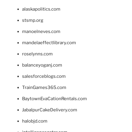
alaskapolitics.com
stsmp.org
manoelneves.com
mandelaeffectlibrary.com
roselynns.com
balanceyoganj.com
salesforceblogs.com
TrainGames365.com
BaytownEvaCationRentals.com
JabalpurCakeDelivery.com
halobjd.com