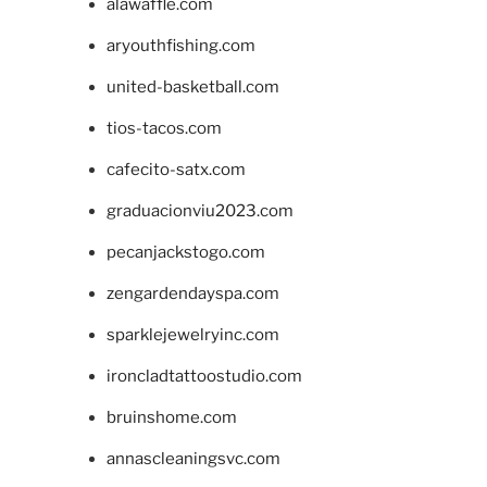
alawaffle.com
aryouthfishing.com
united-basketball.com
tios-tacos.com
cafecito-satx.com
graduacionviu2023.com
pecanjackstogo.com
zengardendayspa.com
sparklejewelryinc.com
ironcladtattoostudio.com
bruinshome.com
annascleaningsvc.com