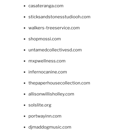
casateranga.com
sticksandstonesstudiooh.com
walkers-treeservice.com
shopmossi.com
untamedcollectivesd.com
mxpwellness.com
infernocanine.com
thepaperhousecollection.com
allisonwillisholley.com
solslite.org
portwayinn.com
djmaddogmusic.com