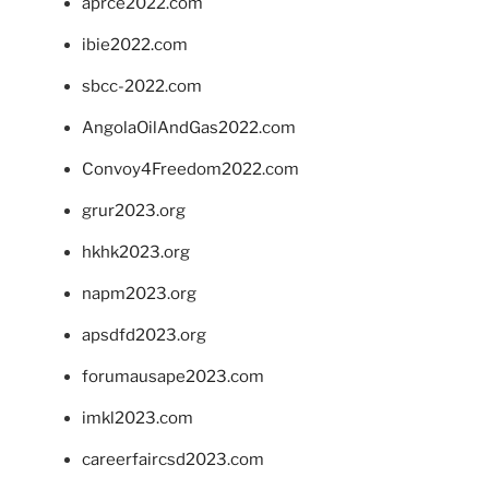
aprce2022.com
ibie2022.com
sbcc-2022.com
AngolaOilAndGas2022.com
Convoy4Freedom2022.com
grur2023.org
hkhk2023.org
napm2023.org
apsdfd2023.org
forumausape2023.com
imkl2023.com
careerfaircsd2023.com