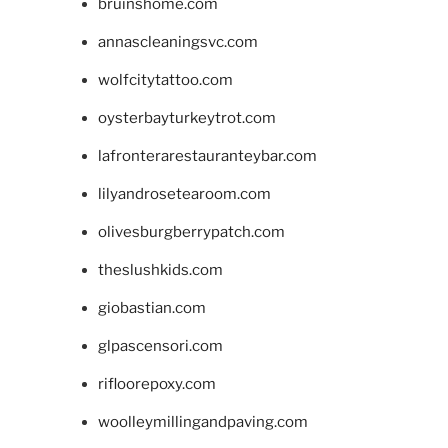
bruinshome.com
annascleaningsvc.com
wolfcitytattoo.com
oysterbayturkeytrot.com
lafronterarestauranteybar.com
lilyandrosetearoom.com
olivesburgberrypatch.com
theslushkids.com
giobastian.com
glpascensori.com
rifloorepoxy.com
woolleymillingandpaving.com