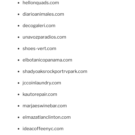
hellonquads.com
diarioanimales.com
decogaleri.com
unavozparadios.com
shoes-vert.com
elbotanicopanama.com
shadyoaksrockportrvpark.com
jccoinlaundry.com
kautorepair.com
marjaeswinebar.com
elmazatlanclinton.com
ideacoffeenyc.com