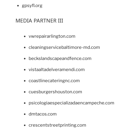
gpsyfl.org
MEDIA PARTNER III
vwrepairarlington.com
cleaningservicebaltimore-md.com
beckslandscapeandfence.com
vistaaltadelveramendi.com
coastlinecateringnc.com
cuesburgershouston.com
psicologiaespecializadaencampeche.com
dmtacos.com
crescentstreetprinting.com