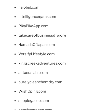
halobjd.com
intelligenceqatar.com
PikaPikaApp.com
takecareofbusinessdfw.org
HamadaOfJapan.com
VersifyLifestyle.com
kingscreekadventures.com
antaeuslabs.com
purelycleanchemdry.com
WishOping.com
shoplegacee.com