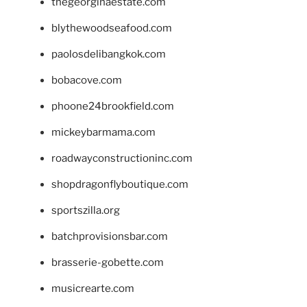
thegeorginaestate.com
blythewoodseafood.com
paolosdelibangkok.com
bobacove.com
phoone24brookfield.com
mickeybarmama.com
roadwayconstructioninc.com
shopdragonflyboutique.com
sportszilla.org
batchprovisionsbar.com
brasserie-gobette.com
musicrearte.com