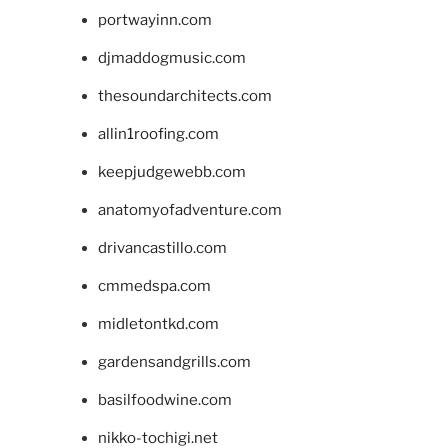
portwayinn.com
djmaddogmusic.com
thesoundarchitects.com
allin1roofing.com
keepjudgewebb.com
anatomyofadventure.com
drivancastillo.com
cmmedspa.com
midletontkd.com
gardensandgrills.com
basilfoodwine.com
nikko-tochigi.net