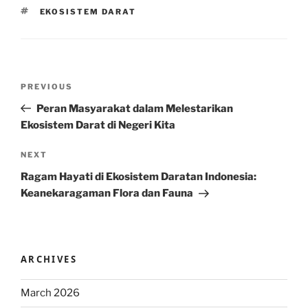
TAGS
EKOSISTEM DARAT
Post
Previous
PREVIOUS
navigation
Post
Peran Masyarakat dalam Melestarikan
Ekosistem Darat di Negeri Kita
Next
NEXT
Post
Ragam Hayati di Ekosistem Daratan Indonesia:
Keanekaragaman Flora dan Fauna
ARCHIVES
March 2026