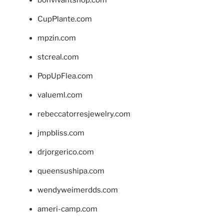
bonvivantshop.com
CupPlante.com
mpzin.com
stcreal.com
PopUpFlea.com
valueml.com
rebeccatorresjewelry.com
jmpbliss.com
drjorgerico.com
queensushipa.com
wendyweimerdds.com
ameri-camp.com