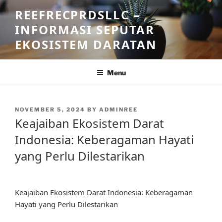
Skip
REEFRECPRDSLLC –
to
INFORMASI SEPUTAR
content
EKOSISTEM DARATAN
Menu
POSTED
NOVEMBER 5, 2024
BY
ADMINREE
ON
Keajaiban Ekosistem Darat
Indonesia: Keberagaman Hayati
yang Perlu Dilestarikan
Keajaiban Ekosistem Darat Indonesia: Keberagaman
Hayati yang Perlu Dilestarikan