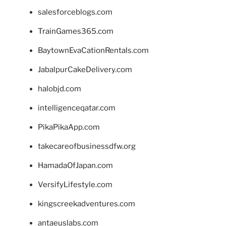
salesforceblogs.com
TrainGames365.com
BaytownEvaCationRentals.com
JabalpurCakeDelivery.com
halobjd.com
intelligenceqatar.com
PikaPikaApp.com
takecareofbusinessdfw.org
HamadaOfJapan.com
VersifyLifestyle.com
kingscreekadventures.com
antaeuslabs.com