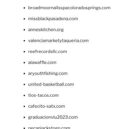
broadmoornailsspacoloradosprings.com
missblackpasadena.com
anneskitchen.org
valenciamarketytaqueria.com
reefrecordsllc.com
alawaffle.com
aryouthfishing.com
united-basketball.com
tios-tacos.com
cafecito-satx.com
graduacionviu2023.com
pecanjackstogo.com