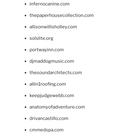
infernocanine.com
thepaperhousecollection.com
allisonwillisholley.com
solslite.org
portwayinn.com
djmaddogmusic.com
thesoundarchitects.com
allin1roofing.com
keepjudgewebb.com
anatomyofadventure.com
drivancastillo.com
cmmedspa.com