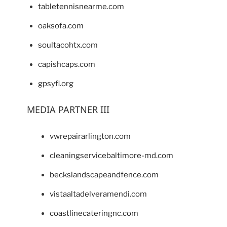
tabletennisnearme.com
oaksofa.com
soultacohtx.com
capishcaps.com
gpsyfl.org
MEDIA PARTNER III
vwrepairarlington.com
cleaningservicebaltimore-md.com
beckslandscapeandfence.com
vistaaltadelveramendi.com
coastlinecateringnc.com