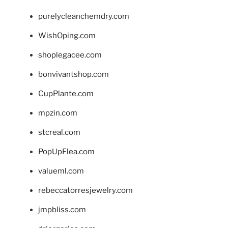
purelycleanchemdry.com
WishOping.com
shoplegacee.com
bonvivantshop.com
CupPlante.com
mpzin.com
stcreal.com
PopUpFlea.com
valueml.com
rebeccatorresjewelry.com
jmpbliss.com