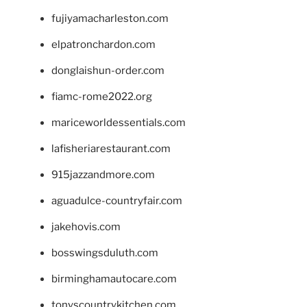
fujiyamacharleston.com
elpatronchardon.com
donglaishun-order.com
fiamc-rome2022.org
mariceworldessentials.com
lafisheriarestaurant.com
915jazzandmore.com
aguadulce-countryfair.com
jakehovis.com
bosswingsduluth.com
birminghamautocare.com
tonyscountrykitchen.com