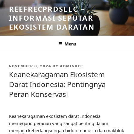
Skip
REEFRECPRDSLLC –
to
INFORMASI SEPUTAR
content
EKOSISTEM DARATAN
Menu
POSTED
NOVEMBER 8, 2024
BY
ADMINREE
ON
Keanekaragaman Ekosistem
Darat Indonesia: Pentingnya
Peran Konservasi
Keanekaragaman ekosistem darat Indonesia
memegang peranan yang sangat penting dalam
menjaga keberlangsungan hidup manusia dan makhluk