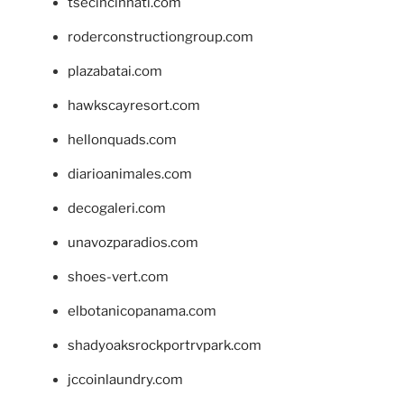
tsecincinnati.com
roderconstructiongroup.com
plazabatai.com
hawkscayresort.com
hellonquads.com
diarioanimales.com
decogaleri.com
unavozparadios.com
shoes-vert.com
elbotanicopanama.com
shadyoaksrockportrvpark.com
jccoinlaundry.com