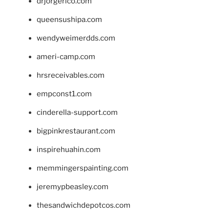
drjorgerico.com
queensushipa.com
wendyweimerdds.com
ameri-camp.com
hrsreceivables.com
empconst1.com
cinderella-support.com
bigpinkrestaurant.com
inspirehuahin.com
memmingerspainting.com
jeremypbeasley.com
thesandwichdepotcos.com