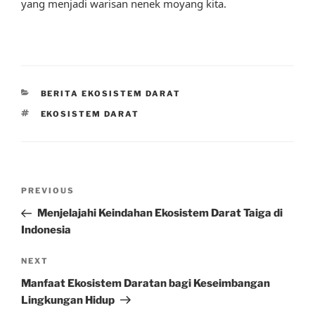
yang menjadi warisan nenek moyang kita.
CATEGORIES
BERITA EKOSISTEM DARAT
TAGS
EKOSISTEM DARAT
Post
Previous
PREVIOUS
navigation
Post
Menjelajahi Keindahan Ekosistem Darat Taiga di
Indonesia
Next
NEXT
Post
Manfaat Ekosistem Daratan bagi Keseimbangan
Lingkungan Hidup