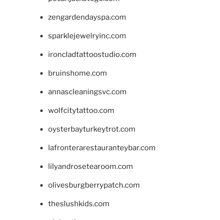
zengardendayspa.com
sparklejewelryinc.com
ironcladtattoostudio.com
bruinshome.com
annascleaningsvc.com
wolfcitytattoo.com
oysterbayturkeytrot.com
lafronterarestauranteybar.com
lilyandrosetearoom.com
olivesburgberrypatch.com
theslushkids.com