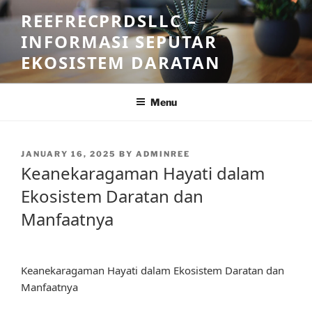
Skip
REEFRECPRDSLLC –
to
INFORMASI SEPUTAR
content
EKOSISTEM DARATAN
Menu
POSTED
JANUARY 16, 2025
BY
ADMINREE
ON
Keanekaragaman Hayati dalam
Ekosistem Daratan dan
Manfaatnya
Keanekaragaman Hayati dalam Ekosistem Daratan dan
Manfaatnya