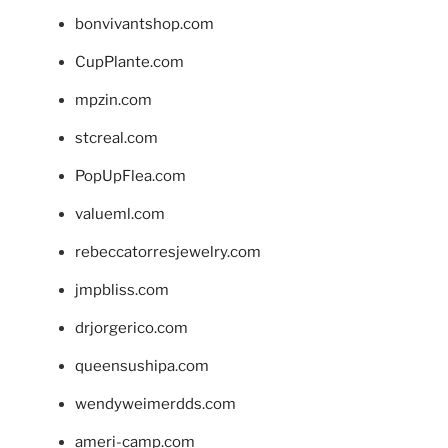
bonvivantshop.com
CupPlante.com
mpzin.com
stcreal.com
PopUpFlea.com
valueml.com
rebeccatorresjewelry.com
jmpbliss.com
drjorgerico.com
queensushipa.com
wendyweimerdds.com
ameri-camp.com