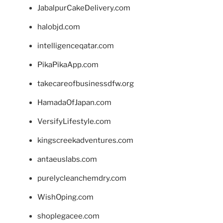
JabalpurCakeDelivery.com
halobjd.com
intelligenceqatar.com
PikaPikaApp.com
takecareofbusinessdfw.org
HamadaOfJapan.com
VersifyLifestyle.com
kingscreekadventures.com
antaeuslabs.com
purelycleanchemdry.com
WishOping.com
shoplegacee.com