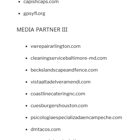
capishcaps.com
gpsyfl.org
MEDIA PARTNER III
vwrepairarlington.com
cleaningservicebaltimore-md.com
beckslandscapeandfence.com
vistaaltadelveramendi.com
coastlinecateringnc.com
cuesburgershouston.com
psicologiaespecializadaencampeche.com
dmtacos.com