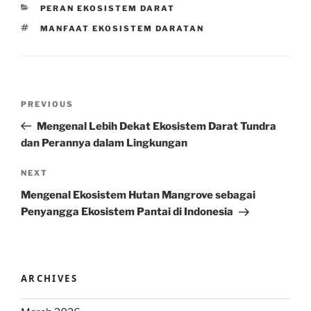
CATEGORIES
PERAN EKOSISTEM DARAT
TAGS
MANFAAT EKOSISTEM DARATAN
Post
Previous
PREVIOUS
navigation
Post
Mengenal Lebih Dekat Ekosistem Darat Tundra
dan Perannya dalam Lingkungan
Next
NEXT
Post
Mengenal Ekosistem Hutan Mangrove sebagai
Penyangga Ekosistem Pantai di Indonesia
ARCHIVES