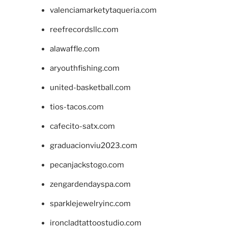
valenciamarketytaqueria.com
reefrecordsllc.com
alawaffle.com
aryouthfishing.com
united-basketball.com
tios-tacos.com
cafecito-satx.com
graduacionviu2023.com
pecanjackstogo.com
zengardendayspa.com
sparklejewelryinc.com
ironcladtattoostudio.com