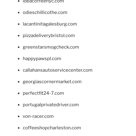
ideacoffeenyc.com
odieschillicothe.com
lacantinitagalesburg.com
pizzadeliverybristol.com
greenstarsmogcheck.com
happypawspl.com
callahansautoservicecenter.com
georgiascornermarket.com
perfectfit24-7.com
portugalprivatedriver.com
von-racer.com
coffeeshopcharleston.com