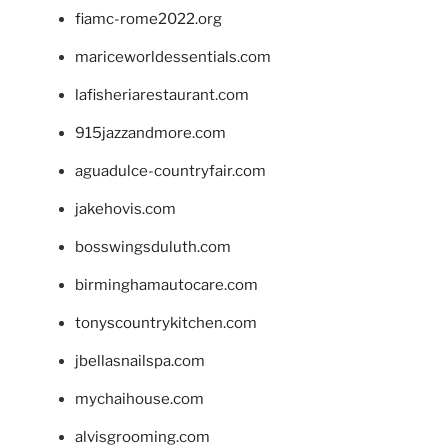
fiamc-rome2022.org
mariceworldessentials.com
lafisheriarestaurant.com
915jazzandmore.com
aguadulce-countryfair.com
jakehovis.com
bosswingsduluth.com
birminghamautocare.com
tonyscountrykitchen.com
jbellasnailspa.com
mychaihouse.com
alvisgrooming.com