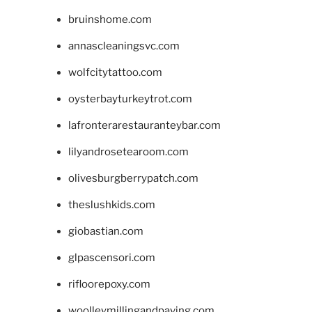
bruinshome.com
annascleaningsvc.com
wolfcitytattoo.com
oysterbayturkeytrot.com
lafronterarestauranteybar.com
lilyandrosetearoom.com
olivesburgberrypatch.com
theslushkids.com
giobastian.com
glpascensori.com
rifloorepoxy.com
woolleymillingandpaving.com