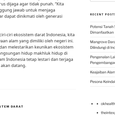
us dijaga agar tidak punah. “Kita
nggung jawab untuk menjaga
RECENT POST
r dapat dinikmati oleh generasi
Potensi Tanah 
Dimanfaatkan
i-ciri ekosistem darat Indonesia, kita
an alam yang dimiliki oleh negeri ini.
Mangrove Darat
an melestarikan keunikan ekosistem
Dilindungi di I
langsungan hidup makhluk hidup di
Pengenalan La
m Indonesia tetap lestari dan terjaga
Pengembangan 
 akan datang.
Keajaiban Alam
Pesona Keindah
okhealt
SISTEM DARAT
theinte