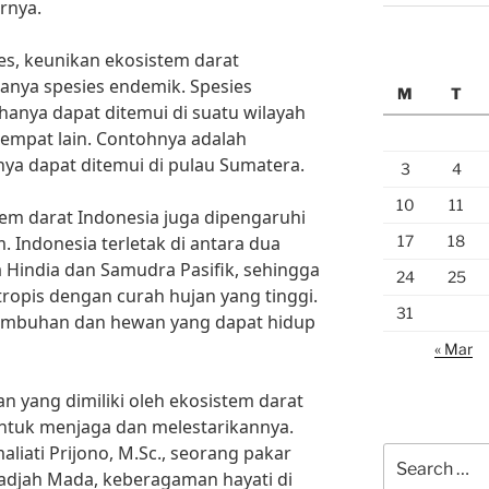
arnya.
s, keunikan ekosistem darat
adanya spesies endemik. Spesies
M
T
hanya dapat ditemui di suatu wilayah
 tempat lain. Contohnya adalah
ya dapat ditemui di pulau Sumatera.
3
4
10
11
tem darat Indonesia juga dipengaruhi
17
18
m. Indonesia terletak di antara dua
 Hindia dan Samudra Pasifik, sehingga
24
25
tropis dengan curah hujan yang tinggi.
31
tumbuhan dan hewan yang dapat hidup
« Mar
 yang dimiliki oleh ekosistem darat
 untuk menjaga dan melestarikannya.
maliati Prijono, M.Sc., seorang pakar
Search
Gadjah Mada, keberagaman hayati di
for: