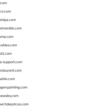
s.com
ico.com
shipa.com
eimerdds.com
camp.com
ivables.com
st1.com
la-support.com
estaurant.com
uahin.com
erspainting.com
beasley.com
wichdepotcos.com