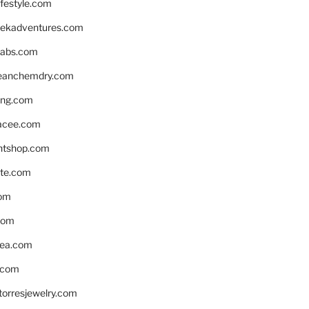
ifestyle.com
eekadventures.com
labs.com
leanchemdry.com
ing.com
acee.com
ntshop.com
te.com
om
com
ea.com
.com
torresjewelry.com