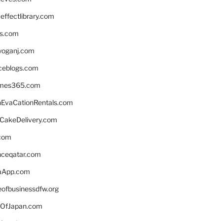
ffectlibrary.com
ns.com
yoganj.com
rceblogs.com
ames365.com
EvaCationRentals.com
rCakeDelivery.com
.com
enceqatar.com
aApp.com
eofbusinessdfw.org
OfJapan.com