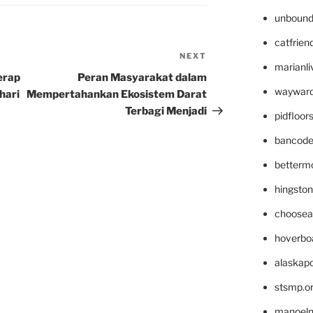
unbound
catfrien
NEXT
Next
marianli
Post
erap
Peran Masyarakat dalam
wayward
hari
Mempertahankan Ekosistem Darat
Terbagi Menjadi
pidfloo
bancode
betterm
hingsto
choosea
hoverbo
alaskapo
stsmp.o
manoel