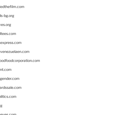
edthefilm.com
ds-bg.org
ves.org
tees.com
rsexpress.com
venezuelaen.com
oodfoodcorporation.com
nnt.com
gender.com
ardssale.com
litics.com
rg
neves.com