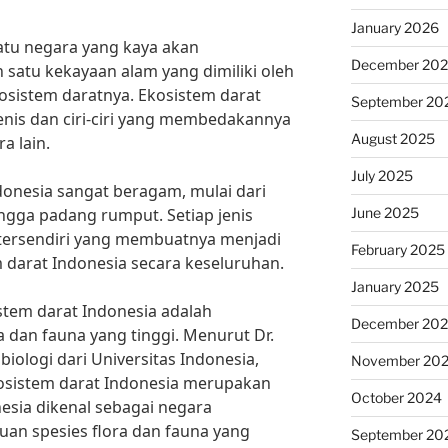
January 2026
atu negara yang kaya akan
December 20
 satu kekayaan alam yang dimiliki oleh
osistem daratnya. Ekosistem darat
September 20
jenis dan ciri-ciri yang membedakannya
August 2025
a lain.
July 2025
ndonesia sangat beragam, mulai dari
June 2025
ingga padang rumput. Setiap jenis
 tersendiri yang membuatnya menjadi
February 2025
m darat Indonesia secara keseluruhan.
January 2025
istem darat Indonesia adalah
December 20
 dan fauna yang tinggi. Menurut Dr.
biologi dari Universitas Indonesia,
November 20
osistem darat Indonesia merupakan
October 2024
nesia dikenal sebagai negara
uan spesies flora dan fauna yang
September 20