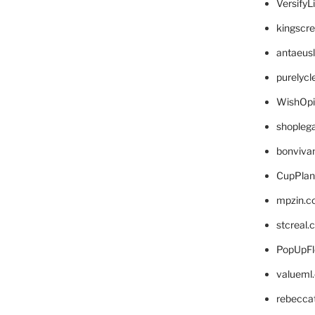
VersifyL
kingscr
antaeus
purelyc
WishOp
shopleg
bonviva
CupPlan
mpzin.c
stcreal.
PopUpFl
valueml
rebecca