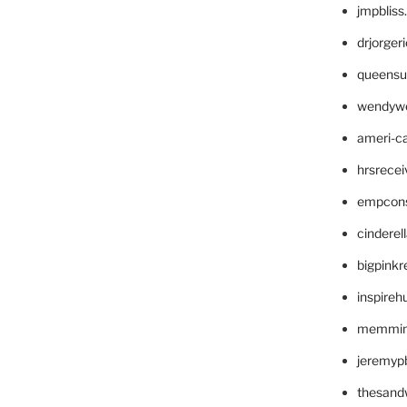
jmpblis
drjorger
queensu
wendyw
ameri-
hrsrece
empcon
cinderel
bigpinkr
inspireh
memming
jeremyp
thesand