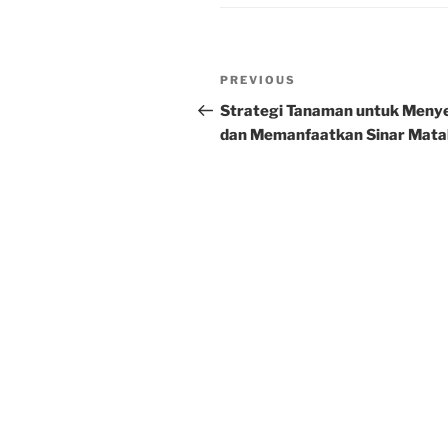
Post
Previous
PREVIOUS
navigation
Post
Strategi Tanaman untuk Meny
dan Memanfaatkan Sinar Mata