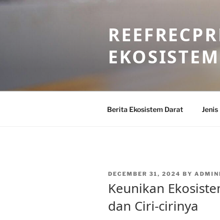
Skip
to
REEFRECPR
content
EKOSISTEM
Berita Ekosistem Darat
Jenis
POSTED
DECEMBER 31, 2024
BY
ADMIN
ON
Keunikan Ekosiste
dan Ciri-cirinya