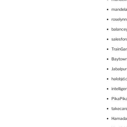
mandelae
roselyn
balance
salesfo
TrainG
Baytown
Jabalpu
halobjd
intellig
PikaPik
takecar
Hamada