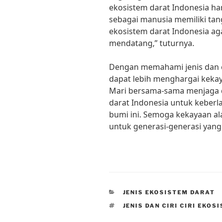
ekosistem darat Indonesia har
sebagai manusia memiliki ta
ekosistem darat Indonesia aga
mendatang,” tuturnya.
Dengan memahami jenis dan cir
dapat lebih menghargai kekaya
Mari bersama-sama menjaga d
darat Indonesia untuk keber
bumi ini. Semoga kekayaan ala
untuk generasi-generasi yang
CATEGORIES
JENIS EKOSISTEM DARAT
TAGS
JENIS DAN CIRI CIRI EKO