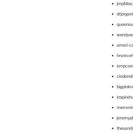
jmpblis
drjorger
queensu
wendyw
ameri-
hrsrece
empcon
cinderel
bigpinkr
inspireh
memming
jeremyp
thesand