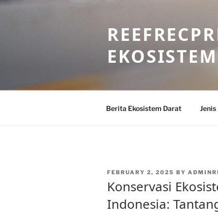
Skip
to
REEFRECPR
content
EKOSISTEM
Berita Ekosistem Darat
Jenis
POSTED
FEBRUARY 2, 2025
BY
ADMINR
ON
Konservasi Ekosis
Indonesia: Tantan