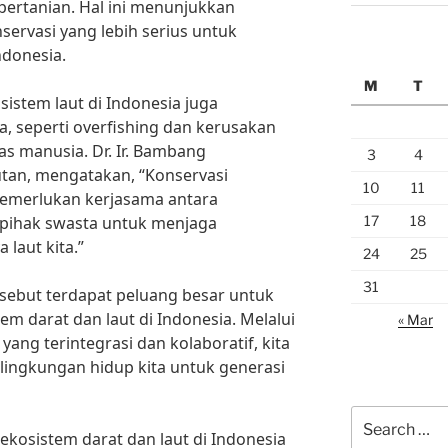
ertanian. Hal ini menunjukkan
servasi yang lebih serius untuk
ndonesia.
M
T
sistem laut di Indonesia juga
 seperti overfishing dan kerusakan
as manusia. Dr. Ir. Bambang
3
4
utan, mengatakan, “Konservasi
10
11
memerlukan kerjasama antara
17
18
 pihak swasta untuk menjaga
laut kita.”
24
25
31
rsebut terdapat peluang besar untuk
m darat dan laut di Indonesia. Melalui
« Mar
ng terintegrasi dan kolaboratif, kita
lingkungan hidup kita untuk generasi
Search
ekosistem darat dan laut di Indonesia
for: