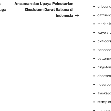
Post
t
Ancaman dan Upaya Pelestarian
unbound
jaga
Ekosistem Darat Sabana di
catfrien
Indonesia
marianli
wayward
pidfloo
bancode
betterm
hingsto
choosea
hoverbo
alaskapo
stsmp.o
manoel