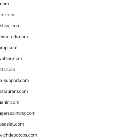
s.com
ico.com
shipa.com
eimerdds.com
camp.com
ivables.com
st1.com
la-support.com
estaurant.com
uahin.com
erspainting.com
beasley.com
wichdepotcos.com