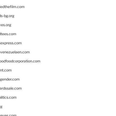
edthefilm.com
ds-bg.org
ves.org
tees.com
rsexpress.com
venezuelaen.com
oodfoodcorporation.com
nnt.com
gender.com
ardssale.com
litics.com
rg
neves.com