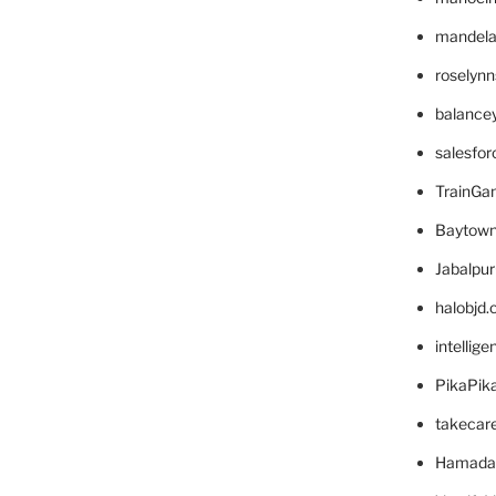
mandelae
roselyn
balance
salesfo
TrainG
Baytown
Jabalpu
halobjd
intellig
PikaPik
takecar
Hamada