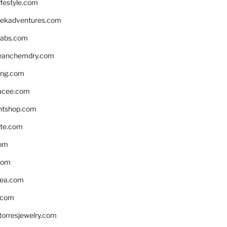
ifestyle.com
eekadventures.com
labs.com
leanchemdry.com
ing.com
acee.com
ntshop.com
te.com
om
com
ea.com
.com
torresjewelry.com