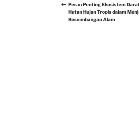
navigation
Post
Peran Penting Ekosistem Dara
Hutan Hujan Tropis dalam Men
Keseimbangan Alam