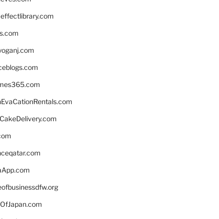
ffectlibrary.com
ns.com
yoganj.com
rceblogs.com
ames365.com
EvaCationRentals.com
rCakeDelivery.com
.com
enceqatar.com
aApp.com
eofbusinessdfw.org
OfJapan.com