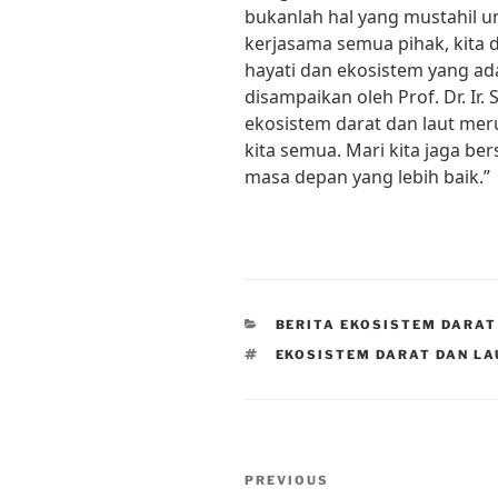
bukanlah hal yang mustahil u
kerjasama semua pihak, kita
hayati dan ekosistem yang ad
disampaikan oleh Prof. Dr. Ir. 
ekosistem darat dan laut me
kita semua. Mari kita jaga be
masa depan yang lebih baik.”
CATEGORIES
BERITA EKOSISTEM DARAT
TAGS
EKOSISTEM DARAT DAN LA
Post
Previous
PREVIOUS