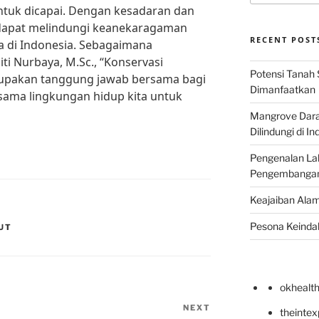
ntuk dicapai. Dengan kesadaran dan
 dapat melindungi keanekaragaman
RECENT POST
a di Indonesia. Sebagaimana
Siti Nurbaya, M.Sc., “Konservasi
Potensi Tanah 
rupakan tanggung jawab bersama bagi
Dimanfaatkan
rsama lingkungan hidup kita untuk
Mangrove Darat
Dilindungi di I
Pengenalan La
Pengembangan 
Keajaiban Alam
Pesona Keindah
UT
okhealt
NEXT
Next
theinte