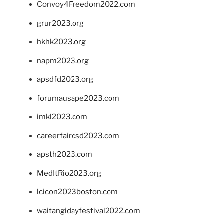
Convoy4Freedom2022.com
grur2023.org
hkhk2023.org
napm2023.org
apsdfd2023.org
forumausape2023.com
imkl2023.com
careerfaircsd2023.com
apsth2023.com
MedItRio2023.org
lcicon2023boston.com
waitangidayfestival2022.com