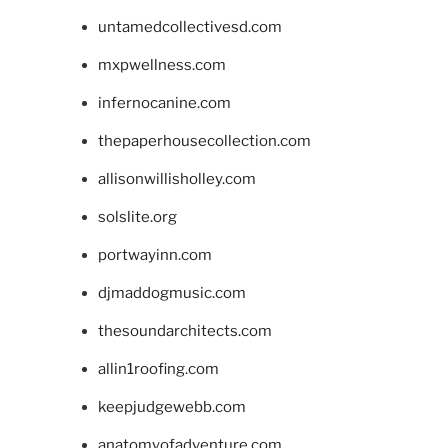
untamedcollectivesd.com
mxpwellness.com
infernocanine.com
thepaperhousecollection.com
allisonwillisholley.com
solslite.org
portwayinn.com
djmaddogmusic.com
thesoundarchitects.com
allin1roofing.com
keepjudgewebb.com
anatomyofadventure.com