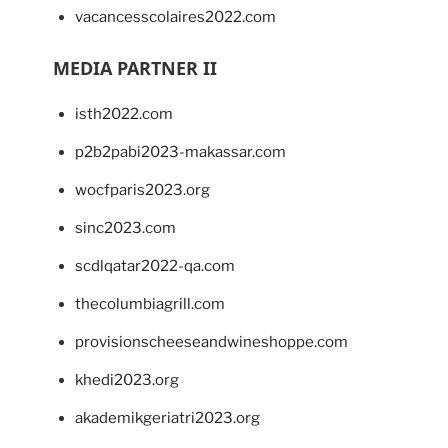
vacancesscolaires2022.com
MEDIA PARTNER II
isth2022.com
p2b2pabi2023-makassar.com
wocfparis2023.org
sinc2023.com
scdlqatar2022-qa.com
thecolumbiagrill.com
provisionscheeseandwineshoppe.com
khedi2023.org
akademikgeriatri2023.org