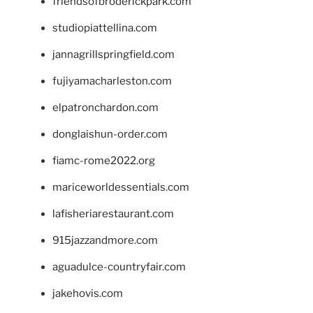
friendsofbroderickpark.com
studiopiattellina.com
jannagrillspringfield.com
fujiyamacharleston.com
elpatronchardon.com
donglaishun-order.com
fiamc-rome2022.org
mariceworldessentials.com
lafisheriarestaurant.com
915jazzandmore.com
aguadulce-countryfair.com
jakehovis.com