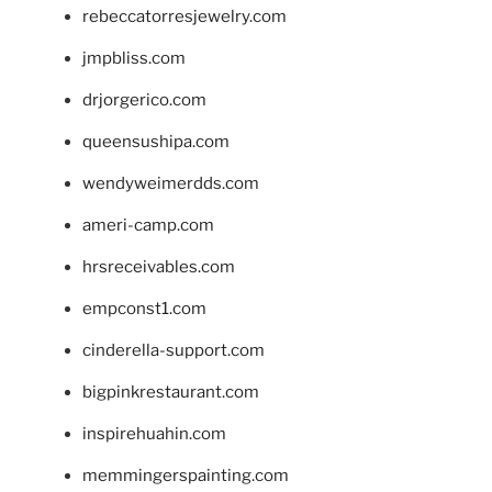
rebeccatorresjewelry.com
jmpbliss.com
drjorgerico.com
queensushipa.com
wendyweimerdds.com
ameri-camp.com
hrsreceivables.com
empconst1.com
cinderella-support.com
bigpinkrestaurant.com
inspirehuahin.com
memmingerspainting.com