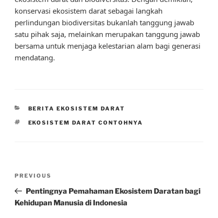
konservasi ekosistem darat sebagai langkah
perlindungan biodiversitas bukanlah tanggung jawab
satu pihak saja, melainkan merupakan tanggung jawab
bersama untuk menjaga kelestarian alam bagi generasi
mendatang.
CATEGORIES
BERITA EKOSISTEM DARAT
TAGS
EKOSISTEM DARAT CONTOHNYA
Post
Previous
PREVIOUS
navigation
Post
Pentingnya Pemahaman Ekosistem Daratan bagi
Kehidupan Manusia di Indonesia