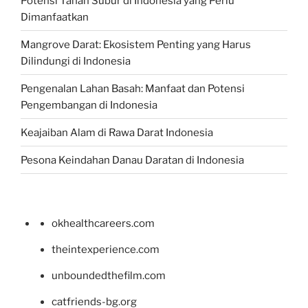
Potensi Tanah Subur di Indonesia yang Perlu
Dimanfaatkan
Mangrove Darat: Ekosistem Penting yang Harus
Dilindungi di Indonesia
Pengenalan Lahan Basah: Manfaat dan Potensi
Pengembangan di Indonesia
Keajaiban Alam di Rawa Darat Indonesia
Pesona Keindahan Danau Daratan di Indonesia
okhealthcareers.com
theintexperience.com
unboundedthefilm.com
catfriends-bg.org