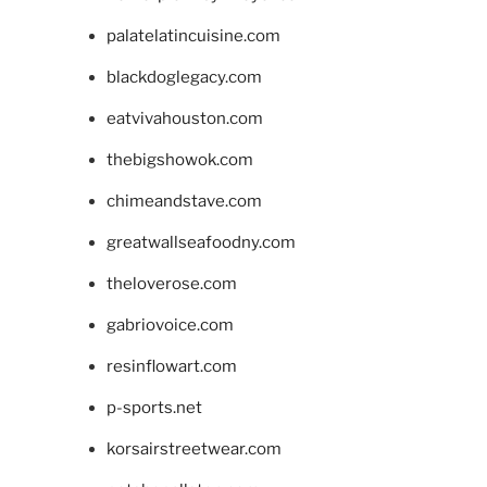
palatelatincuisine.com
blackdoglegacy.com
eatvivahouston.com
thebigshowok.com
chimeandstave.com
greatwallseafoodny.com
theloverose.com
gabriovoice.com
resinflowart.com
p-sports.net
korsairstreetwear.com