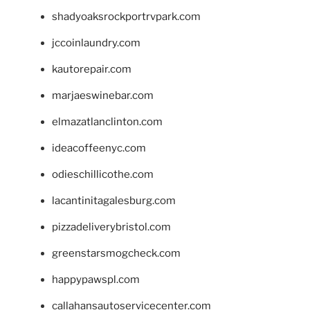
shadyoaksrockportrvpark.com
jccoinlaundry.com
kautorepair.com
marjaeswinebar.com
elmazatlanclinton.com
ideacoffeenyc.com
odieschillicothe.com
lacantinitagalesburg.com
pizzadeliverybristol.com
greenstarsmogcheck.com
happypawspl.com
callahansautoservicecenter.com