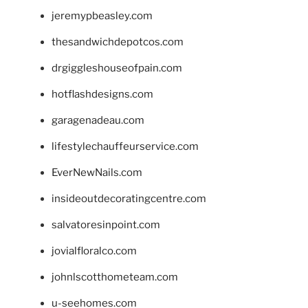
jeremypbeasley.com
thesandwichdepotcos.com
drgiggleshouseofpain.com
hotflashdesigns.com
garagenadeau.com
lifestylechauffeurservice.com
EverNewNails.com
insideoutdecoratingcentre.com
salvatoresinpoint.com
jovialfloralco.com
johnlscotthometeam.com
u-seehomes.com