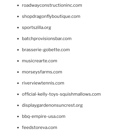
roadwayconstructioninc.com
shopdragonflyboutique.com
sportszilla.org
batchprovisionsbar.com
brasserie-gobette.com
musicrearte.com
morseysfarms.com
riverviewtennis.com
official-kelly-toys-squishmallows.com
displaygardenonsuncrest.org
bbq-empire-usa.com
feedstoreva.com