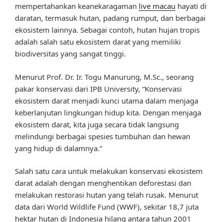
mempertahankan keanekaragaman
live macau
hayati di
daratan, termasuk hutan, padang rumput, dan berbagai
ekosistem lainnya. Sebagai contoh, hutan hujan tropis
adalah salah satu ekosistem darat yang memiliki
biodiversitas yang sangat tinggi.
Menurut Prof. Dr. Ir. Togu Manurung, M.Sc., seorang
pakar konservasi dari IPB University, “Konservasi
ekosistem darat menjadi kunci utama dalam menjaga
keberlanjutan lingkungan hidup kita. Dengan menjaga
ekosistem darat, kita juga secara tidak langsung
melindungi berbagai spesies tumbuhan dan hewan
yang hidup di dalamnya.”
Salah satu cara untuk melakukan konservasi ekosistem
darat adalah dengan menghentikan deforestasi dan
melakukan restorasi hutan yang telah rusak. Menurut
data dari World Wildlife Fund (WWF), sekitar 18,7 juta
hektar hutan di Indonesia hilang antara tahun 2001