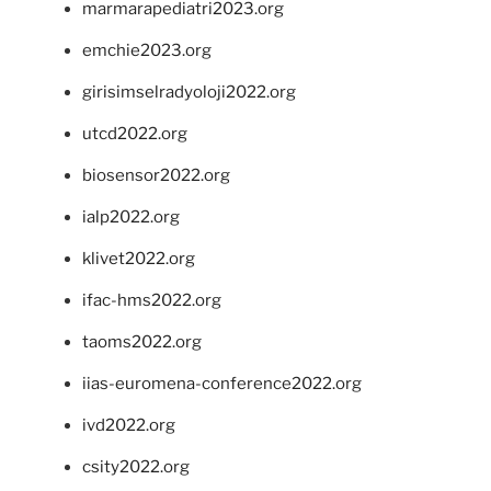
marmarapediatri2023.org
emchie2023.org
girisimselradyoloji2022.org
utcd2022.org
biosensor2022.org
ialp2022.org
klivet2022.org
ifac-hms2022.org
taoms2022.org
iias-euromena-conference2022.org
ivd2022.org
csity2022.org