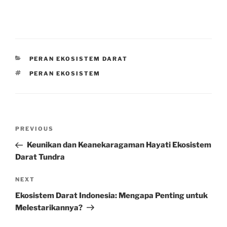
CATEGORIES
PERAN EKOSISTEM DARAT
TAGS
PERAN EKOSISTEM
Post
Previous
PREVIOUS
navigation
Post
Keunikan dan Keanekaragaman Hayati Ekosistem
Darat Tundra
Next
NEXT
Post
Ekosistem Darat Indonesia: Mengapa Penting untuk
Melestarikannya?