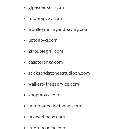
glpascensori.com
rifloorepoxy.com
woolleymillingandpaving.com
uptonpvd.com
2troublegrill.com
casateranga.com
sticksandstonesstudiooh.com
walkers-treeservice.com
shopmossi.com
untamedcollectivesd.com
mxpwellness.com
infernocanine.com