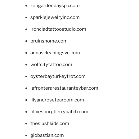
zengardendayspa.com
sparklejewelryinc.com
ironcladtattoostudio.com
bruinshome.com
annascleaningsvc.com
wolfcitytattoo.com
oysterbayturkeytrot.com
lafronterarestauranteybar.com
lilyandrosetearoom.com
olivesburgberrypatch.com
theslushkids.com
giobastian.com