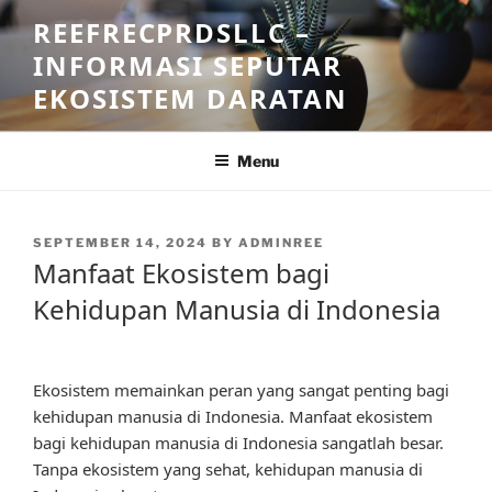
Skip
REEFRECPRDSLLC –
to
INFORMASI SEPUTAR
content
EKOSISTEM DARATAN
Menu
POSTED
SEPTEMBER 14, 2024
BY
ADMINREE
ON
Manfaat Ekosistem bagi
Kehidupan Manusia di Indonesia
Ekosistem memainkan peran yang sangat penting bagi
kehidupan manusia di Indonesia. Manfaat ekosistem
bagi kehidupan manusia di Indonesia sangatlah besar.
Tanpa ekosistem yang sehat, kehidupan manusia di