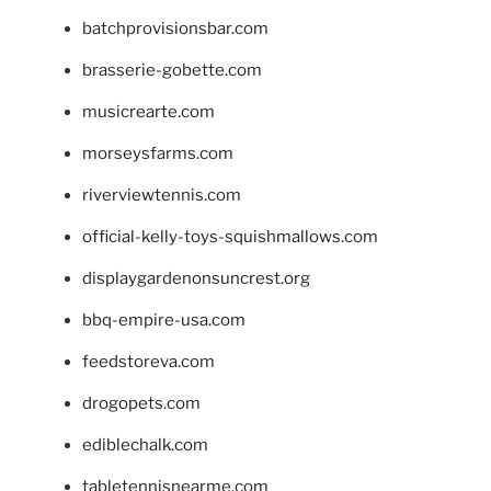
batchprovisionsbar.com
brasserie-gobette.com
musicrearte.com
morseysfarms.com
riverviewtennis.com
official-kelly-toys-squishmallows.com
displaygardenonsuncrest.org
bbq-empire-usa.com
feedstoreva.com
drogopets.com
ediblechalk.com
tabletennisnearme.com