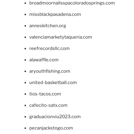
broadmoornailsspacoloradosprings.com
missblackpasadena.com
anneskitchen.org
valenciamarketytaqueria.com
reefrecordsllc.com
alawaffle.com
aryouthfishing.com
united-basketball.com
tios-tacos.com
cafecito-satx.com
graduacionviu2023.com
pecanjackstogo.com