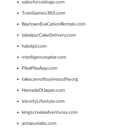
salesforceblogs.com
TrainGames365.com
BaytownEvaCationRentals.com
JabalpurCakeDelivery.com
halobjd.com
intelligenceqatar.com
PikaPikaApp.com
takecareofbusinessdfw.org
HamadaOfJapan.com
VersifyLifestyle.com
kingscreekadventures.com
antaeuslabs.com