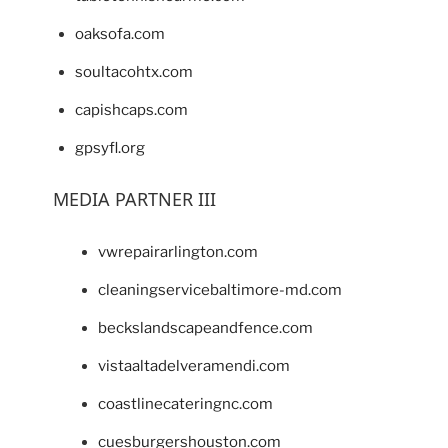
oaksofa.com
soultacohtx.com
capishcaps.com
gpsyfl.org
MEDIA PARTNER III
vwrepairarlington.com
cleaningservicebaltimore-md.com
beckslandscapeandfence.com
vistaaltadelveramendi.com
coastlinecateringnc.com
cuesburgershouston.com