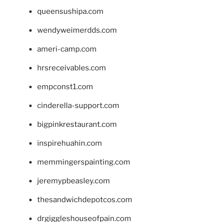
queensushipa.com
wendyweimerdds.com
ameri-camp.com
hrsreceivables.com
empconst1.com
cinderella-support.com
bigpinkrestaurant.com
inspirehuahin.com
memmingerspainting.com
jeremypbeasley.com
thesandwichdepotcos.com
drgiggleshouseofpain.com