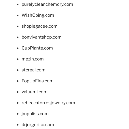
purelycleanchemdry.com
WishOping.com
shoplegacee.com
bonvivantshop.com
CupPlante.com
mpzin.com
stcreal.com
PopUpFlea.com
valueml.com
rebeccatorresjewelry.com
jmpbliss.com
drjorgerico.com