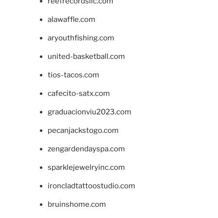
reefrecordsllc.com
alawaffle.com
aryouthfishing.com
united-basketball.com
tios-tacos.com
cafecito-satx.com
graduacionviu2023.com
pecanjackstogo.com
zengardendayspa.com
sparklejewelryinc.com
ironcladtattoostudio.com
bruinshome.com