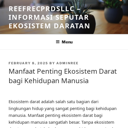
Skip
REEFRECPRDSLLC –
to
INFORMASI SEPUTAR
content
EKOSISTEM DARATAN
Menu
POSTED
FEBRUARY 8, 2025
BY
ADMINREE
ON
Manfaat Penting Ekosistem Darat
bagi Kehidupan Manusia
Ekosistem darat adalah salah satu bagian dari
lingkungan hidup yang sangat penting bagi kehidupan
manusia. Manfaat penting ekosistem darat bagi
kehidupan manusia sangatlah besar. Tanpa ekosistem