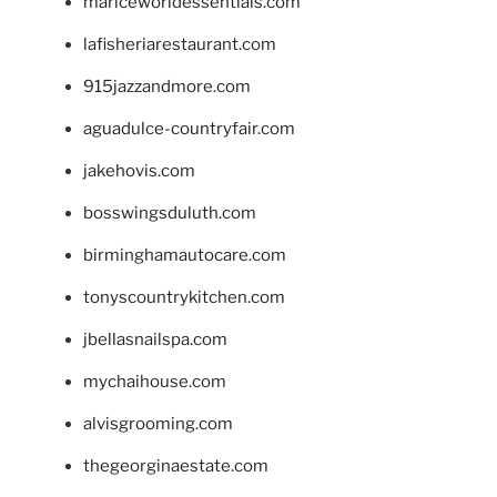
mariceworldessentials.com
lafisheriarestaurant.com
915jazzandmore.com
aguadulce-countryfair.com
jakehovis.com
bosswingsduluth.com
birminghamautocare.com
tonyscountrykitchen.com
jbellasnailspa.com
mychaihouse.com
alvisgrooming.com
thegeorginaestate.com