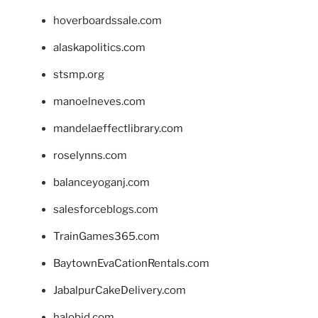
hoverboardssale.com
alaskapolitics.com
stsmp.org
manoelneves.com
mandelaeffectlibrary.com
roselynns.com
balanceyoganj.com
salesforceblogs.com
TrainGames365.com
BaytownEvaCationRentals.com
JabalpurCakeDelivery.com
halobjd.com