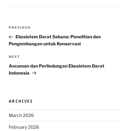
Post
Previous
PREVIOUS
navigation
Post
Ekosistem Darat Sabana: Penelitian dan
Pengembangan untuk Konservasi
Next
NEXT
Post
Ancaman dan Perlindungan Ekosistem Darat
Indonesia
ARCHIVES
March 2026
February 2026