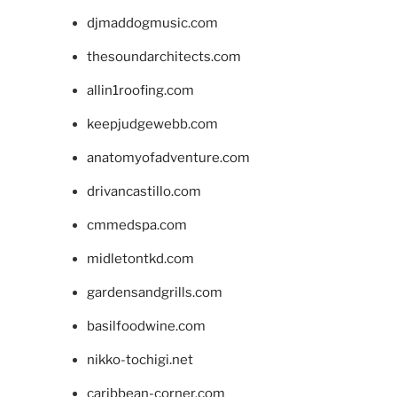
djmaddogmusic.com
thesoundarchitects.com
allin1roofing.com
keepjudgewebb.com
anatomyofadventure.com
drivancastillo.com
cmmedspa.com
midletontkd.com
gardensandgrills.com
basilfoodwine.com
nikko-tochigi.net
caribbean-corner.com