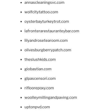
annascleaningsvc.com
wolfcitytattoo.com
oysterbayturkeytrot.com
lafronterarestauranteybar.com
lilyandrosetearoom.com
olivesburgberrypatch.com
theslushkids.com
giobastian.com
glpascensori.com
rifloorepoxy.com
woolleymillingandpaving.com
uptonpvd.com