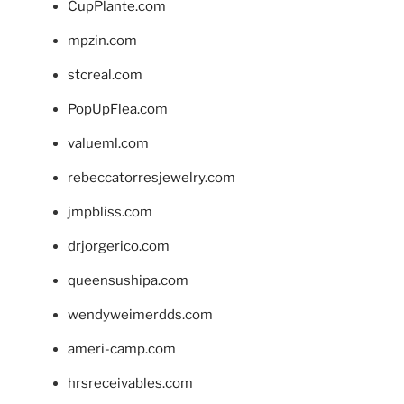
CupPlante.com
mpzin.com
stcreal.com
PopUpFlea.com
valueml.com
rebeccatorresjewelry.com
jmpbliss.com
drjorgerico.com
queensushipa.com
wendyweimerdds.com
ameri-camp.com
hrsreceivables.com