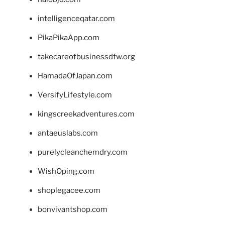
intelligenceqatar.com
PikaPikaApp.com
takecareofbusinessdfw.org
HamadaOfJapan.com
VersifyLifestyle.com
kingscreekadventures.com
antaeuslabs.com
purelycleanchemdry.com
WishOping.com
shoplegacee.com
bonvivantshop.com