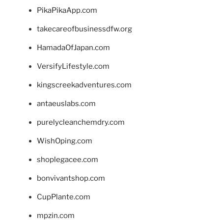
PikaPikaApp.com
takecareofbusinessdfw.org
HamadaOfJapan.com
VersifyLifestyle.com
kingscreekadventures.com
antaeuslabs.com
purelycleanchemdry.com
WishOping.com
shoplegacee.com
bonvivantshop.com
CupPlante.com
mpzin.com