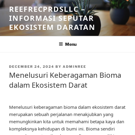
Skip
REEFRECPRDSLLC –
to
INFORMASI SEPUTAR
content
EKOSISTEM DARATAN
Menu
POSTED
DECEMBER 24, 2024
BY
ADMINREE
ON
Menelusuri Keberagaman Bioma
dalam Ekosistem Darat
Menelusuri keberagaman bioma dalam ekosistem darat
merupakan sebuah perjalanan menakjubkan yang
memungkinkan kita untuk memahami betapa kaya dan
kompleksnya kehidupan di bumi ini. Bioma sendiri