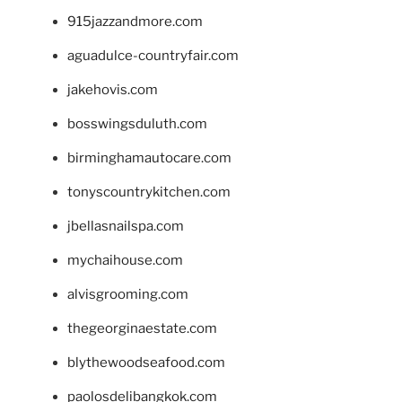
915jazzandmore.com
aguadulce-countryfair.com
jakehovis.com
bosswingsduluth.com
birminghamautocare.com
tonyscountrykitchen.com
jbellasnailspa.com
mychaihouse.com
alvisgrooming.com
thegeorginaestate.com
blythewoodseafood.com
paolosdelibangkok.com