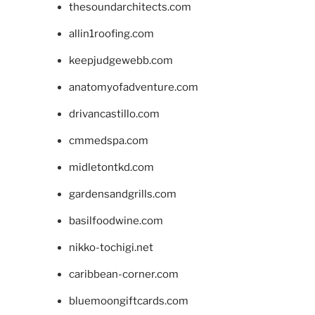
thesoundarchitects.com
allin1roofing.com
keepjudgewebb.com
anatomyofadventure.com
drivancastillo.com
cmmedspa.com
midletontkd.com
gardensandgrills.com
basilfoodwine.com
nikko-tochigi.net
caribbean-corner.com
bluemoongiftcards.com