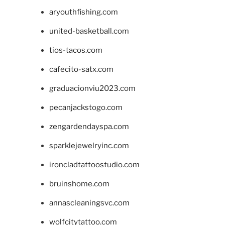
aryouthfishing.com
united-basketball.com
tios-tacos.com
cafecito-satx.com
graduacionviu2023.com
pecanjackstogo.com
zengardendayspa.com
sparklejewelryinc.com
ironcladtattoostudio.com
bruinshome.com
annascleaningsvc.com
wolfcitytattoo.com