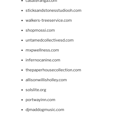
casateranga.com
sticksandstonesstudiooh.com
walkers-treeservice.com
shopmossi.com
untamedcollectivesd.com
mxpwellness.com
infernocanine.com
thepaperhousecollection.com
allisonwillisholley.com
solslite.org
portwayinn.com
djmaddogmusic.com