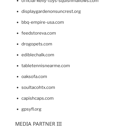
official-kelly-toys-squishmallows.com
displaygardenonsuncrest.org
bbq-empire-usa.com
feedstoreva.com
drogopets.com
ediblechalk.com
tabletennisnearme.com
oaksofa.com
soultacohtx.com
capishcaps.com
gpsyfl.org
MEDIA PARTNER III