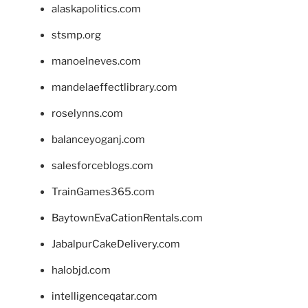
alaskapolitics.com
stsmp.org
manoelneves.com
mandelaeffectlibrary.com
roselynns.com
balanceyoganj.com
salesforceblogs.com
TrainGames365.com
BaytownEvaCationRentals.com
JabalpurCakeDelivery.com
halobjd.com
intelligenceqatar.com