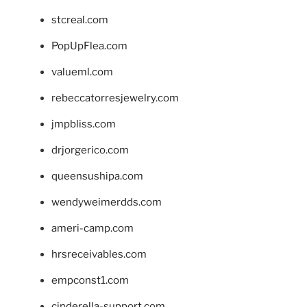
stcreal.com
PopUpFlea.com
valueml.com
rebeccatorresjewelry.com
jmpbliss.com
drjorgerico.com
queensushipa.com
wendyweimerdds.com
ameri-camp.com
hrsreceivables.com
empconst1.com
cinderella-support.com