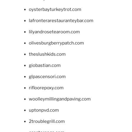
oysterbayturkeytrot.com
lafronterarestauranteybar.com
lilyandrosetearoom.com
olivesburgberrypatch.com
theslushkids.com
giobastian.com
glpascensori.com
rifloorepoxy.com
woolleymillingandpaving.com
uptonpvd.com
2troublegrill.com