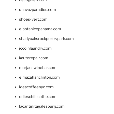
unavozparadios.com
shoes-vert.com
elbotanicopanama.com
shadyoaksrockportrvpark.com
jccoinlaundry.com
kautorepair.com
marjaeswinebar.com
elmazatlanclinton.com
ideacoffeenyc.com
odieschillicothe.com
lacantinitagalesburg.com