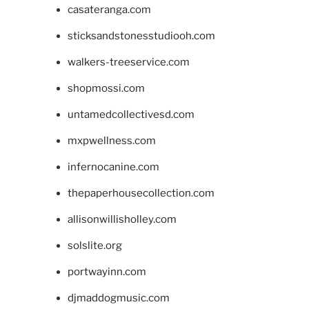
casateranga.com
sticksandstonesstudiooh.com
walkers-treeservice.com
shopmossi.com
untamedcollectivesd.com
mxpwellness.com
infernocanine.com
thepaperhousecollection.com
allisonwillisholley.com
solslite.org
portwayinn.com
djmaddogmusic.com