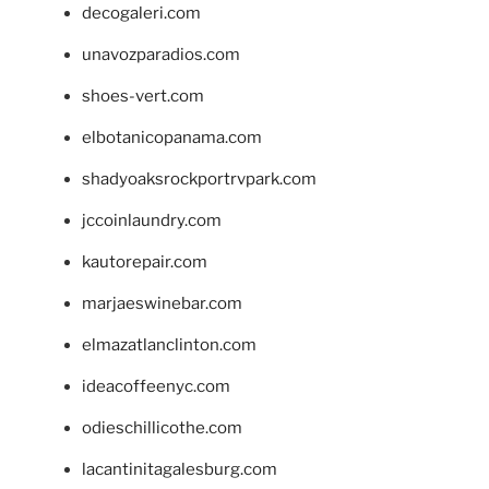
decogaleri.com
unavozparadios.com
shoes-vert.com
elbotanicopanama.com
shadyoaksrockportrvpark.com
jccoinlaundry.com
kautorepair.com
marjaeswinebar.com
elmazatlanclinton.com
ideacoffeenyc.com
odieschillicothe.com
lacantinitagalesburg.com