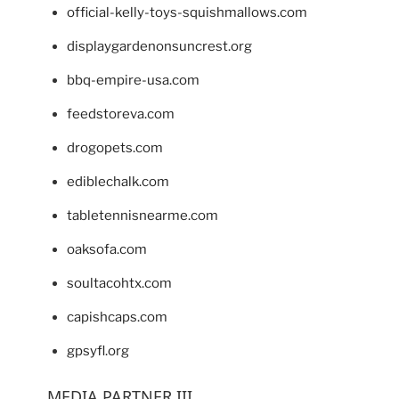
official-kelly-toys-squishmallows.com
displaygardenonsuncrest.org
bbq-empire-usa.com
feedstoreva.com
drogopets.com
ediblechalk.com
tabletennisnearme.com
oaksofa.com
soultacohtx.com
capishcaps.com
gpsyfl.org
MEDIA PARTNER III