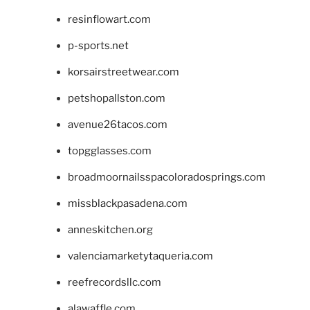
resinflowart.com
p-sports.net
korsairstreetwear.com
petshopallston.com
avenue26tacos.com
topgglasses.com
broadmoornailsspacoloradosprings.com
missblackpasadena.com
anneskitchen.org
valenciamarketytaqueria.com
reefrecordsllc.com
alawaffle.com