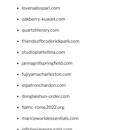
lovenailsspari.com
oakberry-kuwait.com
quartzliterary.com
friendsofbroderickpark.com
studiopiattellina.com
jannagrillspringfield.com
fujiyamacharleston.com
elpatronchardon.com
donglaishun-order.com
fiamc-rome2022.org
mariceworldessentials.com
lafisheriarestaurant.com