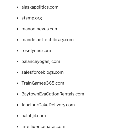
alaskapolitics.com
stsmp.org
manoelneves.com
mandelaeffectlibrary.com
roselynns.com
balanceyoganj.com
salesforceblogs.com
TrainGames365.com
BaytownEvaCationRentals.com
JabalpurCakeDelivery.com
halobjd.com
intelligenceqatar.com