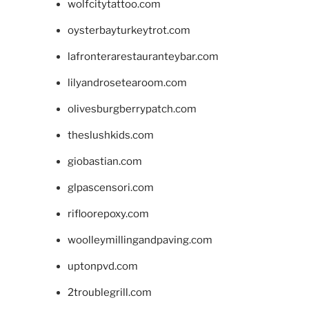
wolfcitytattoo.com
oysterbayturkeytrot.com
lafronterarestauranteybar.com
lilyandrosetearoom.com
olivesburgberrypatch.com
theslushkids.com
giobastian.com
glpascensori.com
rifloorepoxy.com
woolleymillingandpaving.com
uptonpvd.com
2troublegrill.com