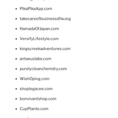
PikaPikaApp.com
takecareofbusinessdfw.org
HamadaOfJapan.com
VersifyLifestyle.com
kingscreekadventures.com
antaeuslabs.com
purelycleanchemdry.com
WishOping.com
shoplegacee.com
bonvivantshop.com
CupPlante.com