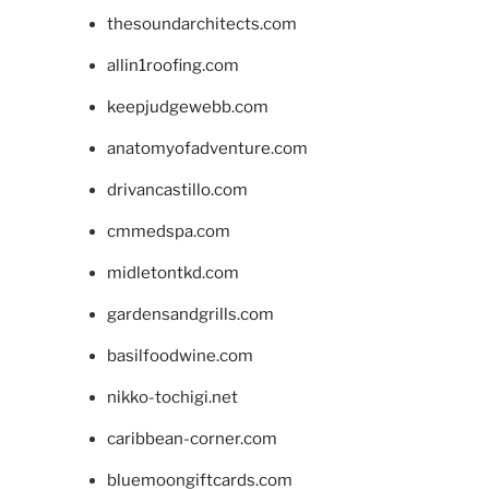
thesoundarchitects.com
allin1roofing.com
keepjudgewebb.com
anatomyofadventure.com
drivancastillo.com
cmmedspa.com
midletontkd.com
gardensandgrills.com
basilfoodwine.com
nikko-tochigi.net
caribbean-corner.com
bluemoongiftcards.com