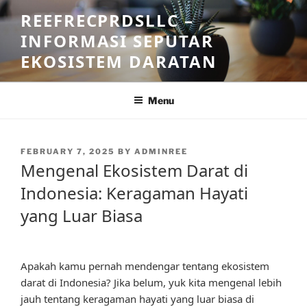
Skip
REEFRECPRDSLLC –
to
INFORMASI SEPUTAR
content
EKOSISTEM DARATAN
Menu
POSTED
FEBRUARY 7, 2025
BY
ADMINREE
ON
Mengenal Ekosistem Darat di
Indonesia: Keragaman Hayati
yang Luar Biasa
Apakah kamu pernah mendengar tentang ekosistem
darat di Indonesia? Jika belum, yuk kita mengenal lebih
jauh tentang keragaman hayati yang luar biasa di