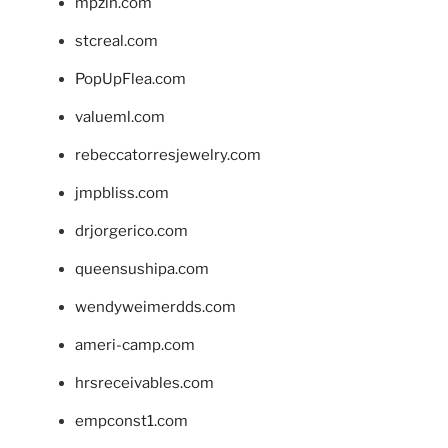
mpzin.com
stcreal.com
PopUpFlea.com
valueml.com
rebeccatorresjewelry.com
jmpbliss.com
drjorgerico.com
queensushipa.com
wendyweimerdds.com
ameri-camp.com
hrsreceivables.com
empconst1.com