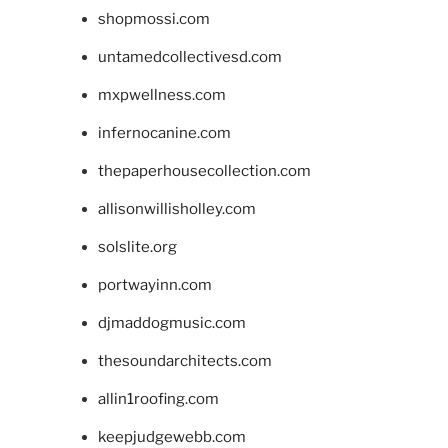
shopmossi.com
untamedcollectivesd.com
mxpwellness.com
infernocanine.com
thepaperhousecollection.com
allisonwillisholley.com
solslite.org
portwayinn.com
djmaddogmusic.com
thesoundarchitects.com
allin1roofing.com
keepjudgewebb.com