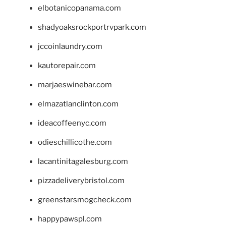
elbotanicopanama.com
shadyoaksrockportrvpark.com
jccoinlaundry.com
kautorepair.com
marjaeswinebar.com
elmazatlanclinton.com
ideacoffeenyc.com
odieschillicothe.com
lacantinitagalesburg.com
pizzadeliverybristol.com
greenstarsmogcheck.com
happypawspl.com