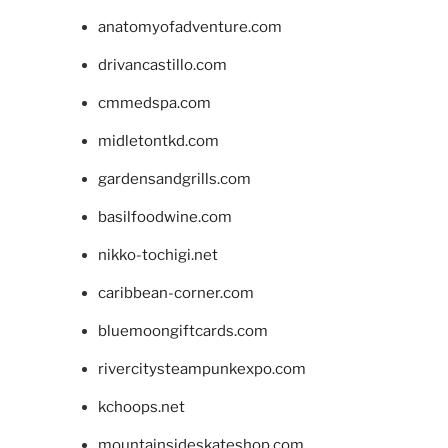
anatomyofadventure.com
drivancastillo.com
cmmedspa.com
midletontkd.com
gardensandgrills.com
basilfoodwine.com
nikko-tochigi.net
caribbean-corner.com
bluemoongiftcards.com
rivercitysteampunkexpo.com
kchoops.net
mountainsideskateshop.com