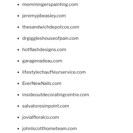
memmingerspainting.com
jeremypbeasley.com
thesandwichdepotcos.com
drgiggleshouseofpain.com
hotflashdesigns.com
garagenadeau.com
lifestylechauffeurservice.com
EverNewNails.com
insideoutdecoratingcentre.com
salvatoresinpoint.com
jovialfloralco.com
johnlscotthometeam.com