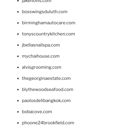
jakehovis.com
bosswingsduluth.com
birminghamautocare.com
tonyscountrykitchen.com
jbellasnailspa.com
mychaihouse.com
alvisgrooming.com
thegeorginaestate.com
blythewoodseafood.com
paolosdelibangkok.com
bobacove.com
phoone24brookfield.com