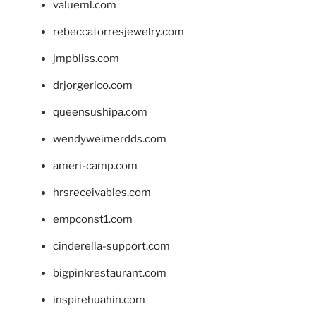
valueml.com
rebeccatorresjewelry.com
jmpbliss.com
drjorgerico.com
queensushipa.com
wendyweimerdds.com
ameri-camp.com
hrsreceivables.com
empconst1.com
cinderella-support.com
bigpinkrestaurant.com
inspirehuahin.com