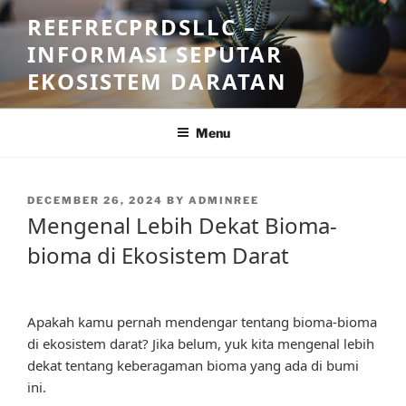
Skip
REEFRECPRDSLLC –
to
INFORMASI SEPUTAR
content
EKOSISTEM DARATAN
Menu
POSTED
DECEMBER 26, 2024
BY
ADMINREE
ON
Mengenal Lebih Dekat Bioma-
bioma di Ekosistem Darat
Apakah kamu pernah mendengar tentang bioma-bioma
di ekosistem darat? Jika belum, yuk kita mengenal lebih
dekat tentang keberagaman bioma yang ada di bumi
ini.