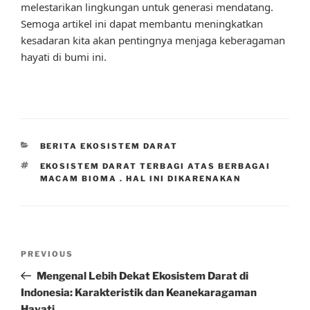
melestarikan lingkungan untuk generasi mendatang.
Semoga artikel ini dapat membantu meningkatkan
kesadaran kita akan pentingnya menjaga keberagaman
hayati di bumi ini.
CATEGORIES
BERITA EKOSISTEM DARAT
TAGS
EKOSISTEM DARAT TERBAGI ATAS BERBAGAI
MACAM BIOMA . HAL INI DIKARENAKAN
Post
Previous
PREVIOUS
navigation
Post
Mengenal Lebih Dekat Ekosistem Darat di
Indonesia: Karakteristik dan Keanekaragaman
Hayati