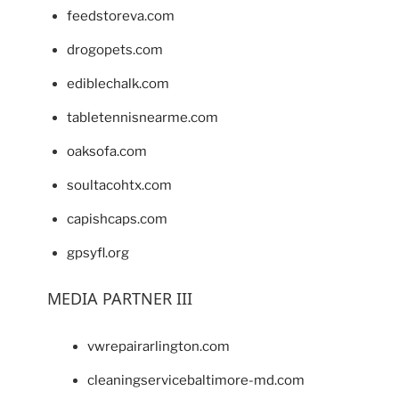
feedstoreva.com
drogopets.com
ediblechalk.com
tabletennisnearme.com
oaksofa.com
soultacohtx.com
capishcaps.com
gpsyfl.org
MEDIA PARTNER III
vwrepairarlington.com
cleaningservicebaltimore-md.com