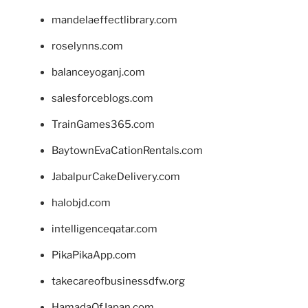
mandelaeffectlibrary.com
roselynns.com
balanceyoganj.com
salesforceblogs.com
TrainGames365.com
BaytownEvaCationRentals.com
JabalpurCakeDelivery.com
halobjd.com
intelligenceqatar.com
PikaPikaApp.com
takecareofbusinessdfw.org
HamadaOfJapan.com