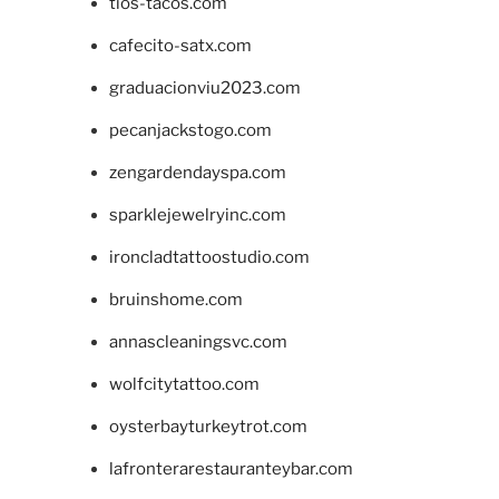
tios-tacos.com
cafecito-satx.com
graduacionviu2023.com
pecanjackstogo.com
zengardendayspa.com
sparklejewelryinc.com
ironcladtattoostudio.com
bruinshome.com
annascleaningsvc.com
wolfcitytattoo.com
oysterbayturkeytrot.com
lafronterarestauranteybar.com