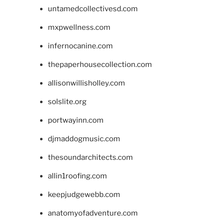
untamedcollectivesd.com
mxpwellness.com
infernocanine.com
thepaperhousecollection.com
allisonwillisholley.com
solslite.org
portwayinn.com
djmaddogmusic.com
thesoundarchitects.com
allin1roofing.com
keepjudgewebb.com
anatomyofadventure.com