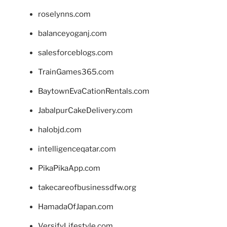
roselynns.com
balanceyoganj.com
salesforceblogs.com
TrainGames365.com
BaytownEvaCationRentals.com
JabalpurCakeDelivery.com
halobjd.com
intelligenceqatar.com
PikaPikaApp.com
takecareofbusinessdfw.org
HamadaOfJapan.com
VersifyLifestyle.com