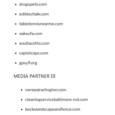
drogopets.com
ediblechalk.com
tabletennisnearme.com
oaksofa.com
soultacohtx.com
capishcaps.com
gpsyfl.org
MEDIA PARTNER III
vwrepairarlington.com
cleaningservicebaltimore-md.com
beckslandscapeandfence.com