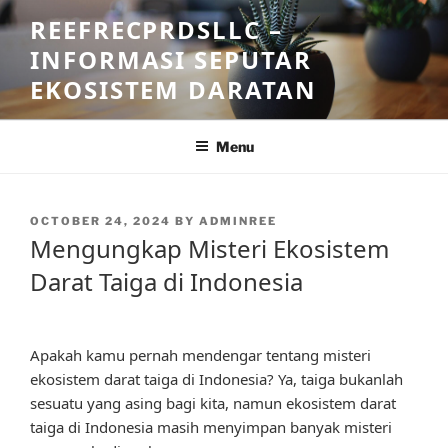
Skip
REEFRECPRDSLLC –
to
INFORMASI SEPUTAR
content
EKOSISTEM DARATAN
Menu
POSTED
OCTOBER 24, 2024
BY
ADMINREE
ON
Mengungkap Misteri Ekosistem
Darat Taiga di Indonesia
Apakah kamu pernah mendengar tentang misteri
ekosistem darat taiga di Indonesia? Ya, taiga bukanlah
sesuatu yang asing bagi kita, namun ekosistem darat
taiga di Indonesia masih menyimpan banyak misteri