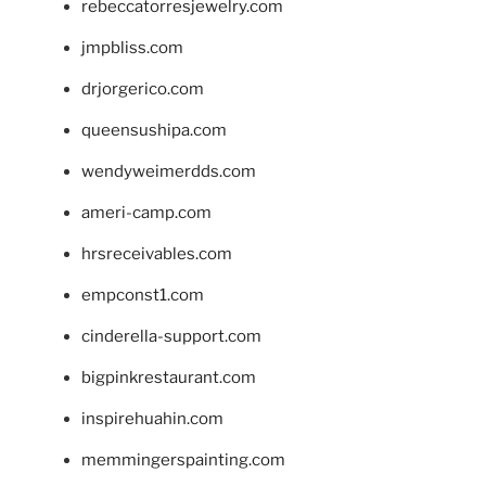
rebeccatorresjewelry.com
jmpbliss.com
drjorgerico.com
queensushipa.com
wendyweimerdds.com
ameri-camp.com
hrsreceivables.com
empconst1.com
cinderella-support.com
bigpinkrestaurant.com
inspirehuahin.com
memmingerspainting.com