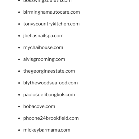
bosswingsduluth.com
birminghamautocare.com
tonyscountrykitchen.com
jbellasnailspa.com
mychaihouse.com
alvisgrooming.com
thegeorginaestate.com
blythewoodseafood.com
paolosdelibangkok.com
bobacove.com
phoone24brookfield.com
mickeybarmama.com