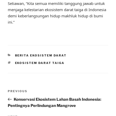
Setiawan, “Kita semua memiliki tanggung jawab untuk
menjaga kelestarian ekosistem darat taiga di Indonesia
demi keberlangsungan hidup makhluk hidup di bumi
ini.”
CATEGORIES
BERITA EKOSISTEM DARAT
TAGS
EKOSISTEM DARAT TAIGA
Post
Previous
PREVIOUS
navigation
Post
Konservasi Ekosistem Lahan Basah Indonesia:
Pentingnya Perlindungan Mangrove