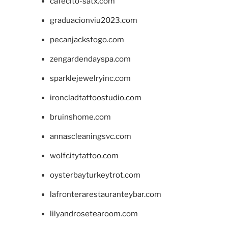
cafecito-satx.com
graduacionviu2023.com
pecanjackstogo.com
zengardendayspa.com
sparklejewelryinc.com
ironcladtattoostudio.com
bruinshome.com
annascleaningsvc.com
wolfcitytattoo.com
oysterbayturkeytrot.com
lafronterarestauranteybar.com
lilyandrosetearoom.com