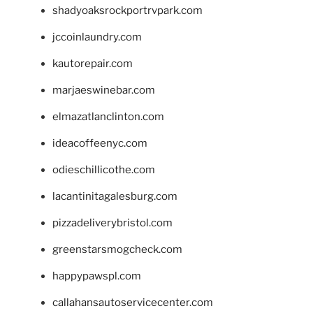
shadyoaksrockportrvpark.com
jccoinlaundry.com
kautorepair.com
marjaeswinebar.com
elmazatlanclinton.com
ideacoffeenyc.com
odieschillicothe.com
lacantinitagalesburg.com
pizzadeliverybristol.com
greenstarsmogcheck.com
happypawspl.com
callahansautoservicecenter.com