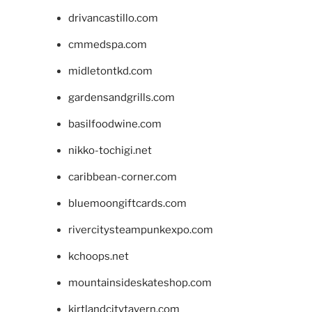
drivancastillo.com
cmmedspa.com
midletontkd.com
gardensandgrills.com
basilfoodwine.com
nikko-tochigi.net
caribbean-corner.com
bluemoongiftcards.com
rivercitysteampunkexpo.com
kchoops.net
mountainsideskateshop.com
kirtlandcitytavern.com