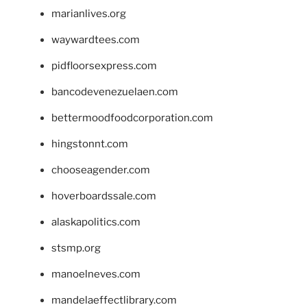
marianlives.org
waywardtees.com
pidfloorsexpress.com
bancodevenezuelaen.com
bettermoodfoodcorporation.com
hingstonnt.com
chooseagender.com
hoverboardssale.com
alaskapolitics.com
stsmp.org
manoelneves.com
mandelaeffectlibrary.com