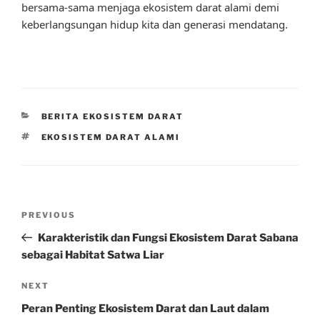
bersama-sama menjaga ekosistem darat alami demi
keberlangsungan hidup kita dan generasi mendatang.
CATEGORIES
BERITA EKOSISTEM DARAT
TAGS
EKOSISTEM DARAT ALAMI
Post
Previous
PREVIOUS
navigation
Post
Karakteristik dan Fungsi Ekosistem Darat Sabana
sebagai Habitat Satwa Liar
Next
NEXT
Post
Peran Penting Ekosistem Darat dan Laut dalam