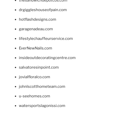
thesandwichdepotcos.com
drgiggleshouseofpain.com
hotflashdesigns.com
garagenadeau.com
lifestylechauffeurservice.com
EverNewNails.com
insideoutdecoratingcentre.com
salvatoresinpoint.com
jovialfloralco.com
johnlscotthometeam.com
u-seehomes.com
watersportslagonissi.com