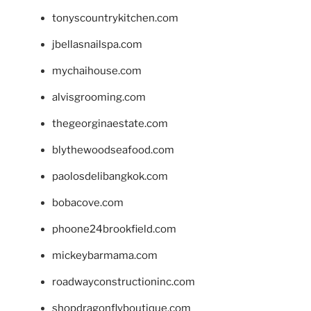
tonyscountrykitchen.com
jbellasnailspa.com
mychaihouse.com
alvisgrooming.com
thegeorginaestate.com
blythewoodseafood.com
paolosdelibangkok.com
bobacove.com
phoone24brookfield.com
mickeybarmama.com
roadwayconstructioninc.com
shopdragonflyboutique.com