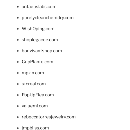
antaeuslabs.com
purelycleanchemdry.com
WishOping.com
shoplegacee.com
bonvivantshop.com
CupPlante.com
mpzin.com
stcreal.com
PopUpFlea.com
valueml.com
rebeccatorresjewelry.com
jmpbliss.com