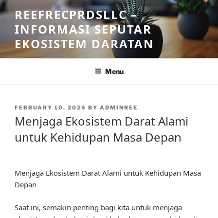
Skip
REEFRECPRDSLLC –
to
INFORMASI SEPUTAR
content
EKOSISTEM DARATAN
Menu
POSTED
FEBRUARY 10, 2025
BY
ADMINREE
ON
Menjaga Ekosistem Darat Alami
untuk Kehidupan Masa Depan
Menjaga Ekosistem Darat Alami untuk Kehidupan Masa
Depan
Saat ini, semakin penting bagi kita untuk menjaga