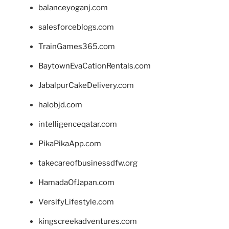
balanceyoganj.com
salesforceblogs.com
TrainGames365.com
BaytownEvaCationRentals.com
JabalpurCakeDelivery.com
halobjd.com
intelligenceqatar.com
PikaPikaApp.com
takecareofbusinessdfw.org
HamadaOfJapan.com
VersifyLifestyle.com
kingscreekadventures.com