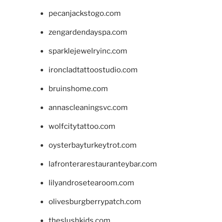
pecanjackstogo.com
zengardendayspa.com
sparklejewelryinc.com
ironcladtattoostudio.com
bruinshome.com
annascleaningsvc.com
wolfcitytattoo.com
oysterbayturkeytrot.com
lafronterarestauranteybar.com
lilyandrosetearoom.com
olivesburgberrypatch.com
theslushkids.com