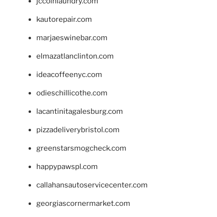
jccoinlaundry.com
kautorepair.com
marjaeswinebar.com
elmazatlanclinton.com
ideacoffeenyc.com
odieschillicothe.com
lacantinitagalesburg.com
pizzadeliverybristol.com
greenstarsmogcheck.com
happypawspl.com
callahansautoservicecenter.com
georgiascornermarket.com