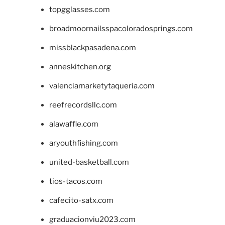
topgglasses.com
broadmoornailsspacoloradosprings.com
missblackpasadena.com
anneskitchen.org
valenciamarketytaqueria.com
reefrecordsllc.com
alawaffle.com
aryouthfishing.com
united-basketball.com
tios-tacos.com
cafecito-satx.com
graduacionviu2023.com