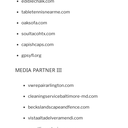
ediblechalk.com
tabletennisnearme.com
oaksofa.com
soultacohtx.com
capishcaps.com
gpsyfl.org
MEDIA PARTNER III
vwrepairarlington.com
cleaningservicebaltimore-md.com
beckslandscapeandfence.com
vistaaltadelveramendi.com