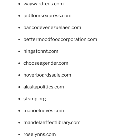
waywardtees.com
pidfloorsexpress.com
bancodevenezuelaen.com
bettermoodfoodcorporation.com
hingstonnt.com
chooseagender.com
hoverboardssale.com
alaskapolitics.com
stsmp.org
manoelneves.com
mandelaeffectlibrary.com
roselynns.com