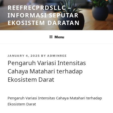
Skip
REEFRECPRDSLLC –
to
INFORMASI SEPUTAR
content
EKOSISTEM DARATAN
Menu
POSTED
JANUARY 4, 2025
BY
ADMINREE
ON
Pengaruh Variasi Intensitas
Cahaya Matahari terhadap
Ekosistem Darat
Pengaruh Variasi Intensitas Cahaya Matahari terhadap
Ekosistem Darat