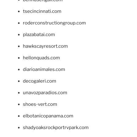
tsecincinnati.com
roderconstructiongroup.com
plazabatai.com
hawkscayresort.com
hellonquads.com
diarioanimales.com
decogaleri.com
unavozparadios.com
shoes-vert.com
elbotanicopanama.com
shadyoaksrockportrvpark.com