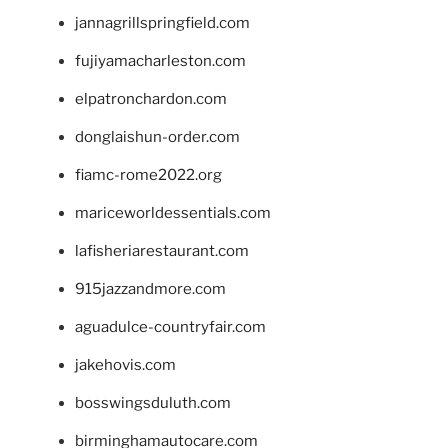
jannagrillspringfield.com
fujiyamacharleston.com
elpatronchardon.com
donglaishun-order.com
fiamc-rome2022.org
mariceworldessentials.com
lafisheriarestaurant.com
915jazzandmore.com
aguadulce-countryfair.com
jakehovis.com
bosswingsduluth.com
birminghamautocare.com