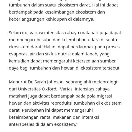
tumbuhan dalam suatu ekosistem darat. Hal ini dapat
berdampak pada keseimbangan ekosistem dan
keberlangsungan kehidupan di dalamnya.
Selain itu, variasi intensitas cahaya matahari juga dapat
mempengaruhi suhu dan kelembaban udara di suatu
ekosistem darat. Hal ini dapat berdampak pada proses
evaporasi air dan siklus nutrisi dalam tanah, yang
kemudian dapat memengaruhi ketersediaan sumber
daya bagi tumbuhan dan hewan di ekosistem tersebut.
Menurut Dr. Sarah Johnson, seorang ahli meteorologi
dari Universitas Oxford, “Variasi intensitas cahaya
matahari juga dapat berdampak pada pola migrasi
hewan dan aktivitas reproduksi tumbuhan di ekosistem
darat. Perubahan ini dapat memengaruhi
keseimbangan rantai makanan dan interaksi
antarspesies di dalam ekosistem.”