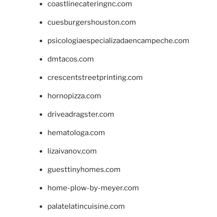
coastlinecateringnc.com
cuesburgershouston.com
psicologiaespecializadaencampeche.com
dmtacos.com
crescentstreetprinting.com
hornopizza.com
driveadragster.com
hematologa.com
lizaivanov.com
guesttinyhomes.com
home-plow-by-meyer.com
palatelatincuisine.com