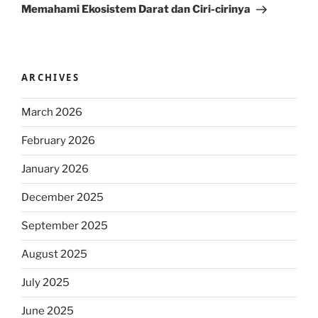
Memahami Ekosistem Darat dan Ciri-cirinya
ARCHIVES
March 2026
February 2026
January 2026
December 2025
September 2025
August 2025
July 2025
June 2025