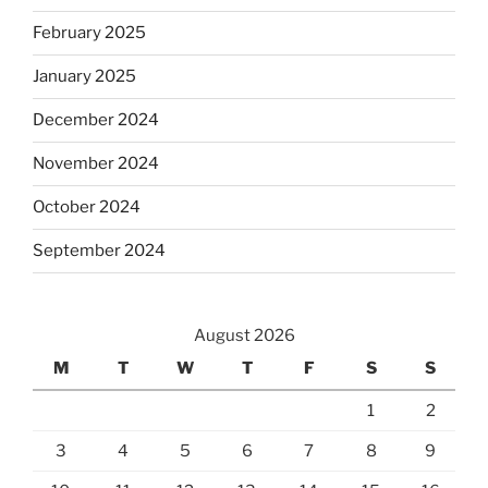
February 2025
January 2025
December 2024
November 2024
October 2024
September 2024
August 2026
M
T
W
T
F
S
S
1
2
3
4
5
6
7
8
9