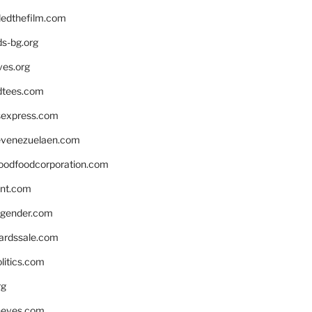
edthefilm.com
ds-bg.org
ves.org
tees.com
rsexpress.com
venezuelaen.com
oodfoodcorporation.com
nnt.com
gender.com
ardssale.com
litics.com
rg
neves.com