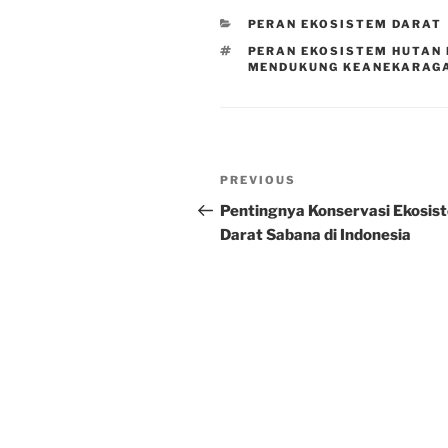
CATEGORIES
PERAN EKOSISTEM DARAT
TAGS
PERAN EKOSISTEM HUTAN 
MENDUKUNG KEANEKARAGA
Post
Previous
PREVIOUS
navigation
Post
Pentingnya Konservasi Ekosis
Darat Sabana di Indonesia