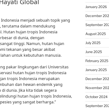
ayati Global
January 2026
December 20
s Indonesia menjadi sebuah topik yang
September 20
s, terutama dalam mendukung
. Hutan hujan tropis Indonesia
August 2025
rbesar di dunia, dengan
July 2025
sangat tinggi. Namun, hutan hujan
ami tekanan yang besar akibat
June 2025
i lahan untuk kebutuhan manusia.
February 2025
ng pakar lingkungan dari Universitas
January 2025
ervasi hutan hujan tropis Indonesia
hujan tropis Indonesia merupakan
December 20
tumbuhan dan hewan endemik yang
November 20
di dunia. Jika kita tidak segera
indungi hutan hujan tropis Indonesia,
October 2024
spesies yang sangat berharga.”
September 20