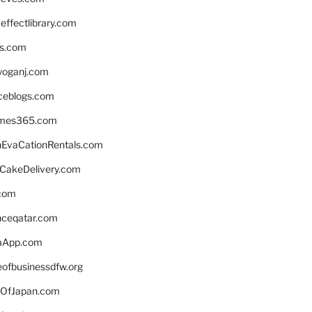
ffectlibrary.com
ns.com
yoganj.com
rceblogs.com
ames365.com
EvaCationRentals.com
rCakeDelivery.com
.com
enceqatar.com
aApp.com
eofbusinessdfw.org
OfJapan.com