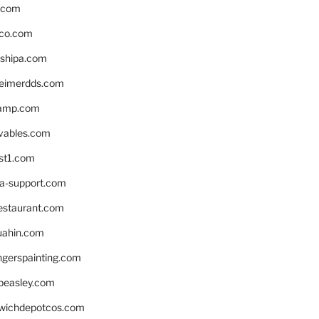
s.com
ico.com
shipa.com
eimerdds.com
camp.com
ivables.com
st1.com
la-support.com
estaurant.com
uahin.com
erspainting.com
beasley.com
wichdepotcos.com