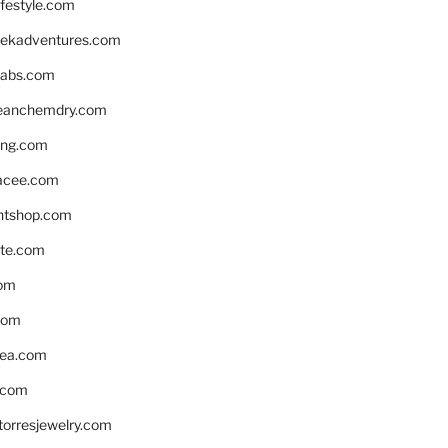
ifestyle.com
eekadventures.com
labs.com
leanchemdry.com
ing.com
acee.com
ntshop.com
te.com
om
com
ea.com
.com
torresjewelry.com