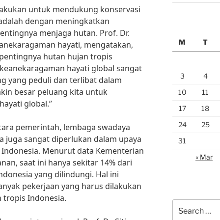
dilakukan untuk mendukung konservasi
a adalah dengan meningkatkan
ntingnya menjaga hutan. Prof. Dr.
M
T
keanekaragaman hayati, mengatakan,
pentingnya hutan hujan tropis
keanekaragaman hayati global sangat
3
4
g yang peduli dan terlibat dalam
kin besar peluang kita untuk
10
11
ayati global.”
17
18
24
25
ntara pemerintah, lembaga swadaya
a juga sangat diperlukan dalam upaya
31
s Indonesia. Menurut data Kementerian
« Mar
an, saat ini hanya sekitar 14% dari
ndonesia yang dilindungi. Hal ini
nyak pekerjaan yang harus dilakukan
 tropis Indonesia.
Search
for: