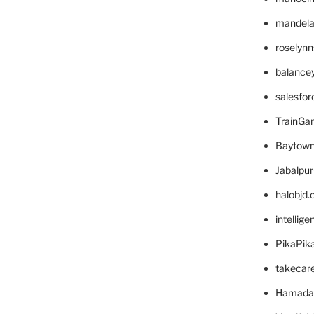
mandelae
roselyn
balance
salesfo
TrainG
Baytown
Jabalpu
halobjd
intellig
PikaPik
takecar
Hamada