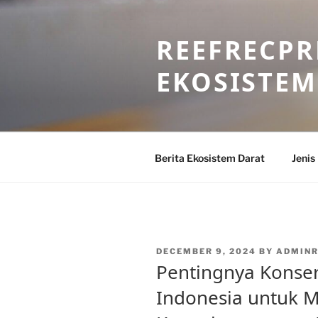
Skip
to
REEFRECPR
content
EKOSISTEM
Berita Ekosistem Darat
Jenis
POSTED
DECEMBER 9, 2024
BY
ADMINR
ON
Pentingnya Konser
Indonesia untuk 