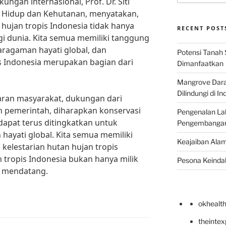
ngan internasional, Prof. Dr. Siti
 Hidup dan Kehutanan, menyatakan,
hujan tropis Indonesia tidak hanya
RECENT POST
agi dunia. Kita semua memiliki tanggung
ragaman hayati global, dan
Potensi Tanah 
s Indonesia merupakan bagian dari
Dimanfaatkan
Mangrove Darat
Dilindungi di I
ran masyarakat, dukungan dari
n pemerintah, diharapkan konservasi
Pengenalan La
dapat terus ditingkatkan untuk
Pengembangan 
yati global. Kita semua memiliki
Keajaiban Alam
kelestarian hutan hujan tropis
 tropis Indonesia bukan hanya milik
Pesona Keindah
si mendatang.
okhealt
theinte