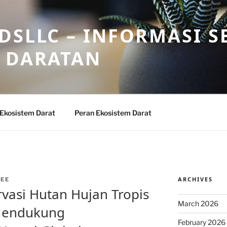
DSLLC – INFORMASI S
 DARATAN
 Ekosistem Darat
Peran Ekosistem Darat
ARCHIVES
EE
vasi Hutan Hujan Tropis
March 2026
Mendukung
February 2026