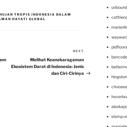
unbound
HUJAN TROPIS INDONESIA DALAM
catfrien
MAN HAYATI GLOBAL
marianli
wayward
pidfloo
NEXT
Next
bancode
Post
tem
Melihat Keanekaragaman
Ekosistem Darat di Indonesia: Jenis
betterm
dan Ciri-Cirinya
hingsto
choosea
hoverbo
alaskapo
stsmp.o
manoel