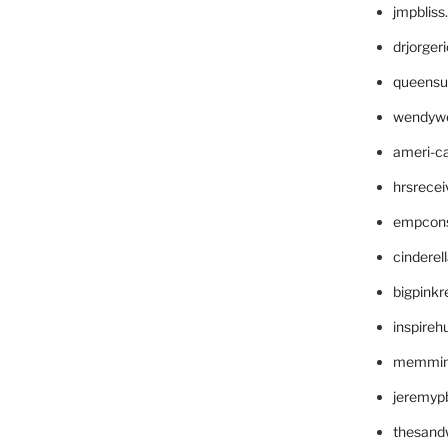
jmpblis
drjorger
queensu
wendyw
ameri-
hrsrece
empcon
cinderel
bigpinkr
inspireh
memming
jeremyp
thesand