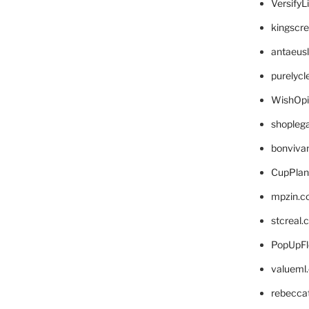
VersifyL
kingscr
antaeus
purelyc
WishOp
shopleg
bonviva
CupPlan
mpzin.c
stcreal.
PopUpFl
valueml
rebecca