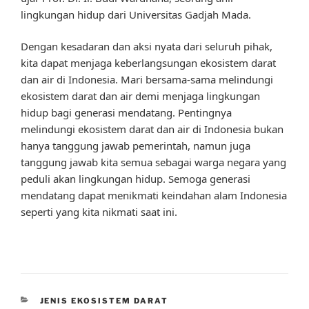
lingkungan hidup dari Universitas Gadjah Mada.
Dengan kesadaran dan aksi nyata dari seluruh pihak,
kita dapat menjaga keberlangsungan ekosistem darat
dan air di Indonesia. Mari bersama-sama melindungi
ekosistem darat dan air demi menjaga lingkungan
hidup bagi generasi mendatang. Pentingnya
melindungi ekosistem darat dan air di Indonesia bukan
hanya tanggung jawab pemerintah, namun juga
tanggung jawab kita semua sebagai warga negara yang
peduli akan lingkungan hidup. Semoga generasi
mendatang dapat menikmati keindahan alam Indonesia
seperti yang kita nikmati saat ini.
CATEGORIES
JENIS EKOSISTEM DARAT