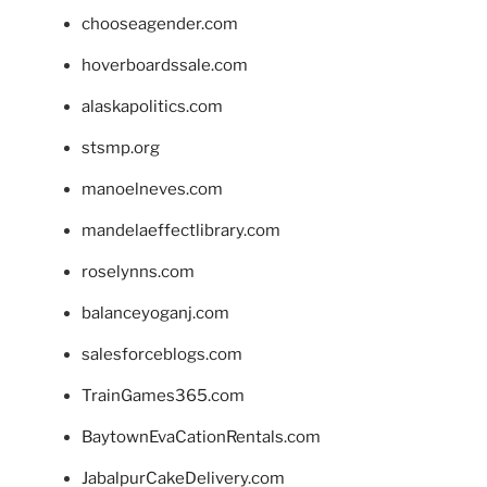
chooseagender.com
hoverboardssale.com
alaskapolitics.com
stsmp.org
manoelneves.com
mandelaeffectlibrary.com
roselynns.com
balanceyoganj.com
salesforceblogs.com
TrainGames365.com
BaytownEvaCationRentals.com
JabalpurCakeDelivery.com