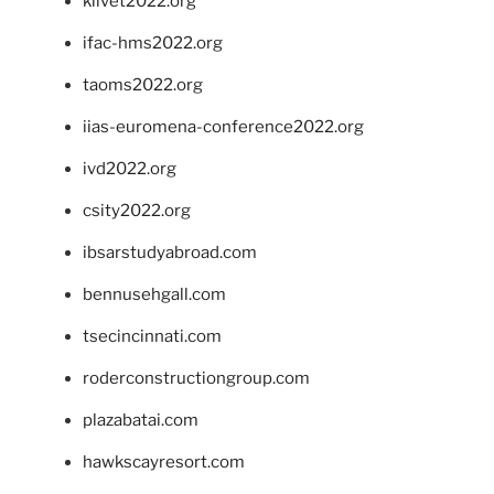
klivet2022.org
ifac-hms2022.org
taoms2022.org
iias-euromena-conference2022.org
ivd2022.org
csity2022.org
ibsarstudyabroad.com
bennusehgall.com
tsecincinnati.com
roderconstructiongroup.com
plazabatai.com
hawkscayresort.com