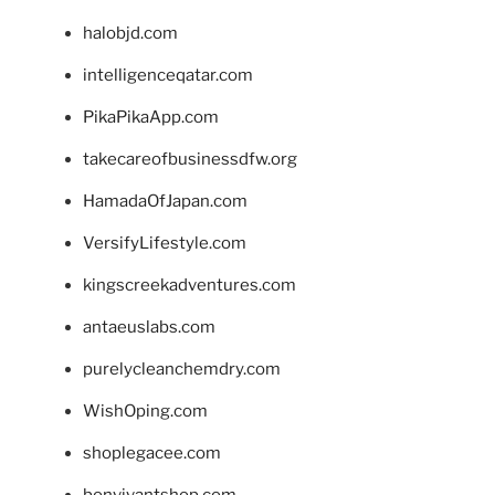
halobjd.com
intelligenceqatar.com
PikaPikaApp.com
takecareofbusinessdfw.org
HamadaOfJapan.com
VersifyLifestyle.com
kingscreekadventures.com
antaeuslabs.com
purelycleanchemdry.com
WishOping.com
shoplegacee.com