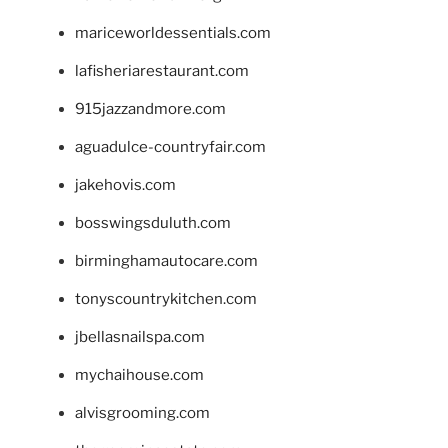
mariceworldessentials.com
lafisheriarestaurant.com
915jazzandmore.com
aguadulce-countryfair.com
jakehovis.com
bosswingsduluth.com
birminghamautocare.com
tonyscountrykitchen.com
jbellasnailspa.com
mychaihouse.com
alvisgrooming.com