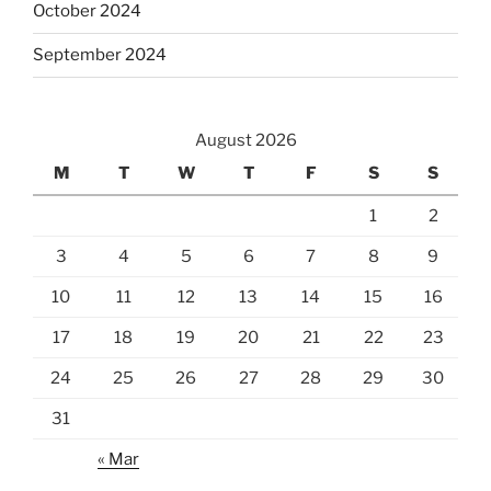
October 2024
September 2024
August 2026
M
T
W
T
F
S
S
1
2
3
4
5
6
7
8
9
10
11
12
13
14
15
16
17
18
19
20
21
22
23
24
25
26
27
28
29
30
31
« Mar