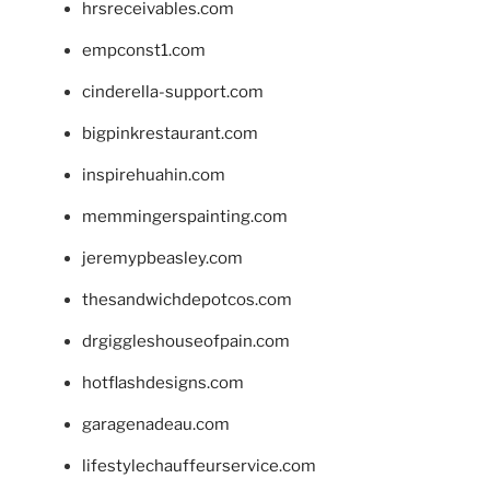
hrsreceivables.com
empconst1.com
cinderella-support.com
bigpinkrestaurant.com
inspirehuahin.com
memmingerspainting.com
jeremypbeasley.com
thesandwichdepotcos.com
drgiggleshouseofpain.com
hotflashdesigns.com
garagenadeau.com
lifestylechauffeurservice.com