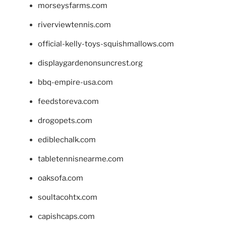
morseysfarms.com
riverviewtennis.com
official-kelly-toys-squishmallows.com
displaygardenonsuncrest.org
bbq-empire-usa.com
feedstoreva.com
drogopets.com
ediblechalk.com
tabletennisnearme.com
oaksofa.com
soultacohtx.com
capishcaps.com