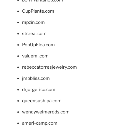
bonvivantshop.com
CupPlante.com
mpzin.com
stcreal.com
PopUpFlea.com
valueml.com
rebeccatorresjewelry.com
jmpbliss.com
drjorgerico.com
queensushipa.com
wendyweimerdds.com
ameri-camp.com