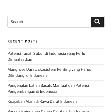
Search
Search
for:
RECENT POSTS
Potensi Tanah Subur di Indonesia yang Perlu
Dimanfaatkan
Mangrove Darat: Ekosistem Penting yang Harus
Dilindungi di Indonesia
Pengenalan Lahan Basah: Manfaat dan Potensi
Pengembangan di Indonesia
Keajaiban Alam di Rawa Darat Indonesia
Pesona Keindahan Danau Daratan di Indonesia