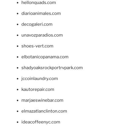
hellonquads.com
diarioanimales.com
decogaleri.com
unavozparadios.com
shoes-vert.com
elbotanicopanama.com
shadyoaksrockportrvpark.com
jccoinlaundry.com
kautorepair.com
marjaeswinebar.com
elmazatlanclinton.com
ideacoffeenyc.com