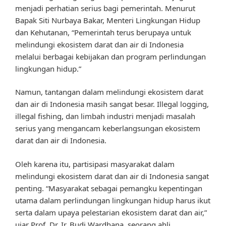
menjadi perhatian serius bagi pemerintah. Menurut
Bapak Siti Nurbaya Bakar, Menteri Lingkungan Hidup
dan Kehutanan, “Pemerintah terus berupaya untuk
melindungi ekosistem darat dan air di Indonesia
melalui berbagai kebijakan dan program perlindungan
lingkungan hidup.”
Namun, tantangan dalam melindungi ekosistem darat
dan air di Indonesia masih sangat besar. Illegal logging,
illegal fishing, dan limbah industri menjadi masalah
serius yang mengancam keberlangsungan ekosistem
darat dan air di Indonesia.
Oleh karena itu, partisipasi masyarakat dalam
melindungi ekosistem darat dan air di Indonesia sangat
penting. “Masyarakat sebagai pemangku kepentingan
utama dalam perlindungan lingkungan hidup harus ikut
serta dalam upaya pelestarian ekosistem darat dan air,”
ujar Prof. Dr. Ir. Budi Wardhana, seorang ahli