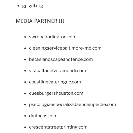
gpsyfl.org
MEDIA PARTNER III
vwrepairarlington.com
cleaningservicebaltimore-md.com
beckslandscapeandfence.com
vistaaltadelveramendi.com
coastlinecateringnc.com
cuesburgershouston.com
psicologiaespecializadaencampeche.com
dmtacos.com
crescentstreetprinting.com