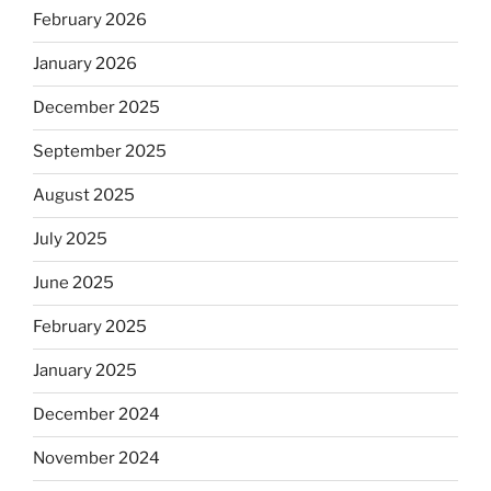
February 2026
January 2026
December 2025
September 2025
August 2025
July 2025
June 2025
February 2025
January 2025
December 2024
November 2024