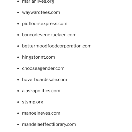
marianlives.org
waywardtees.com
pidfloorsexpress.com
bancodevenezuelaen.com
bettermoodfoodcorporation.com
hingstonnt.com
chooseagender.com
hoverboardssale.com
alaskapolitics.com
stsmp.org
manoelneves.com
mandelaeffectlibrary.com