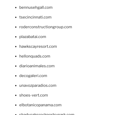
bennusehgall.com
tsecincinnati.com
roderconstructiongroup.com
plazabatai.com
hawkscayresort.com
hellonquads.com
diarioanimales.com
decogaleri.com
unavozparadios.com
shoes-vert.com
elbotanicopanama.com
shadyoaksrockportrvpark.com