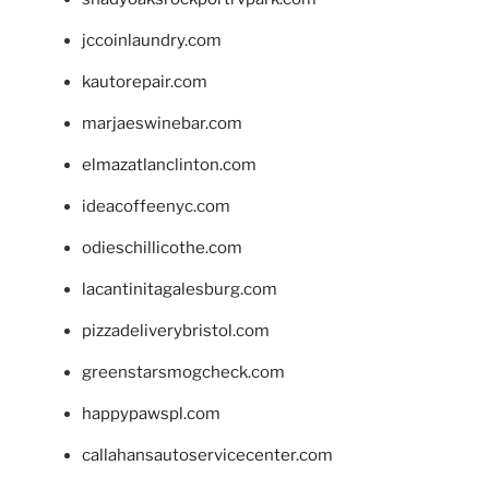
jccoinlaundry.com
kautorepair.com
marjaeswinebar.com
elmazatlanclinton.com
ideacoffeenyc.com
odieschillicothe.com
lacantinitagalesburg.com
pizzadeliverybristol.com
greenstarsmogcheck.com
happypawspl.com
callahansautoservicecenter.com