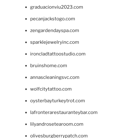
graduacionviu2023.com
pecanjackstogo.com
zengardendayspa.com
sparklejewelryinc.com
ironcladtattoostudio.com
bruinshome.com
annascleaningsvc.com
wolfcitytattoo.com
oysterbayturkeytrot.com
lafronterarestauranteybar.com
lilyandrosetearoom.com
olivesburgberrypatch.com