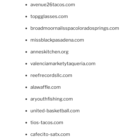
avenue26tacos.com
topgglasses.com
broadmoornailsspacoloradosprings.com
missblackpasadena.com
anneskitchen.org
valenciamarketytaqueria.com
reefrecordsllc.com
alawaffle.com
aryouthfishing.com
united-basketball.com
tios-tacos.com
cafecito-satx.com