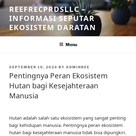
Skip
REEFRECPRDSLLC –
to
INFORMASI SEPUTAR
content
EKOSISTEM DARATAN
Menu
POSTED
SEPTEMBER 10, 2024
BY
ADMINREE
ON
Pentingnya Peran Ekosistem
Hutan bagi Kesejahteraan
Manusia
Hutan adalah salah satu ekosistem yang sangat penting
bagi kehidupan manusia. Pentingnya peran ekosistem
hutan bagi kesejahteraan manusia tidak bisa dipungkiri.