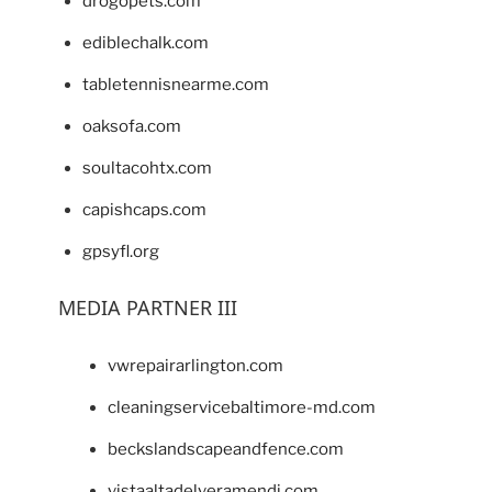
drogopets.com
ediblechalk.com
tabletennisnearme.com
oaksofa.com
soultacohtx.com
capishcaps.com
gpsyfl.org
MEDIA PARTNER III
vwrepairarlington.com
cleaningservicebaltimore-md.com
beckslandscapeandfence.com
vistaaltadelveramendi.com