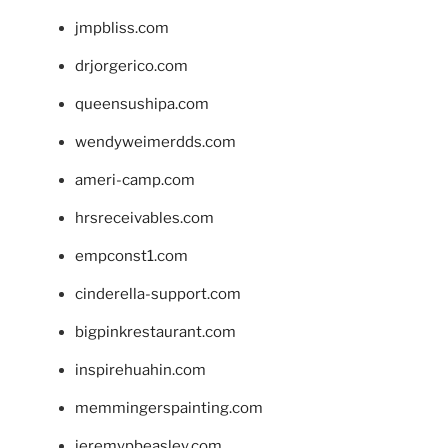
jmpbliss.com
drjorgerico.com
queensushipa.com
wendyweimerdds.com
ameri-camp.com
hrsreceivables.com
empconst1.com
cinderella-support.com
bigpinkrestaurant.com
inspirehuahin.com
memmingerspainting.com
jeremypbeasley.com