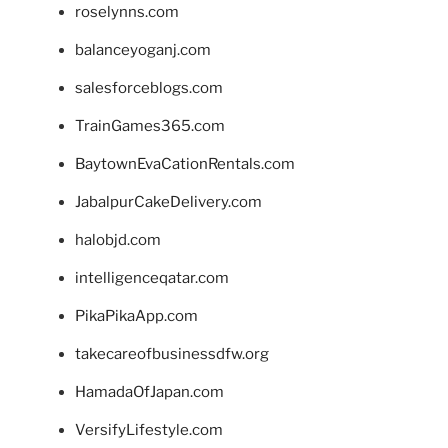
roselynns.com
balanceyoganj.com
salesforceblogs.com
TrainGames365.com
BaytownEvaCationRentals.com
JabalpurCakeDelivery.com
halobjd.com
intelligenceqatar.com
PikaPikaApp.com
takecareofbusinessdfw.org
HamadaOfJapan.com
VersifyLifestyle.com