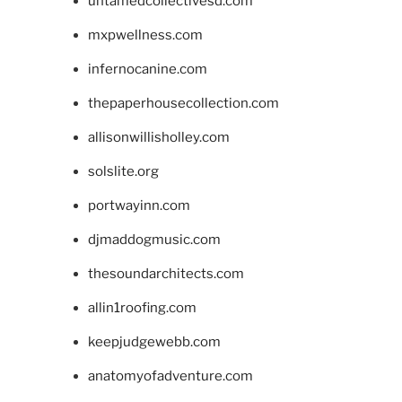
untamedcollectivesd.com
mxpwellness.com
infernocanine.com
thepaperhousecollection.com
allisonwillisholley.com
solslite.org
portwayinn.com
djmaddogmusic.com
thesoundarchitects.com
allin1roofing.com
keepjudgewebb.com
anatomyofadventure.com