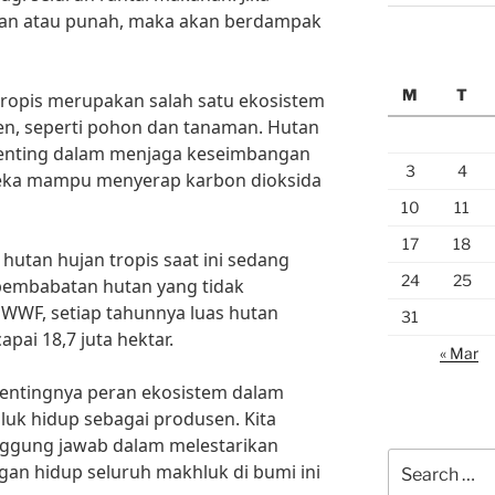
an atau punah, maka akan berdampak
M
T
tropis merupakan salah satu ekosistem
en, seperti pohon dan tanaman. Hutan
 penting dalam menjaga keseimbangan
3
4
reka mampu menyerap karbon dioksida
10
11
17
18
utan hujan tropis saat ini sedang
24
25
pembabatan hutan yang tidak
i WWF, setiap tahunnya luas hutan
31
pai 18,7 juta hektar.
« Mar
pentingnya peran ekosistem dalam
k hidup sebagai produsen. Kita
nggung jawab dalam melestarikan
Search
an hidup seluruh makhluk di bumi ini
for: