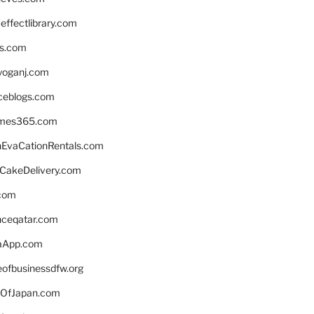
ffectlibrary.com
ns.com
yoganj.com
rceblogs.com
ames365.com
EvaCationRentals.com
rCakeDelivery.com
.com
enceqatar.com
aApp.com
eofbusinessdfw.org
OfJapan.com