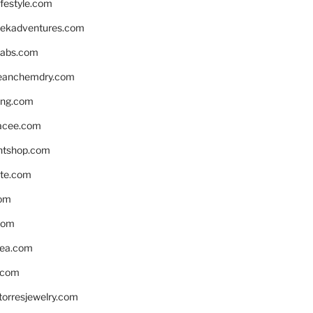
ifestyle.com
eekadventures.com
labs.com
leanchemdry.com
ing.com
acee.com
ntshop.com
te.com
om
com
ea.com
.com
torresjewelry.com