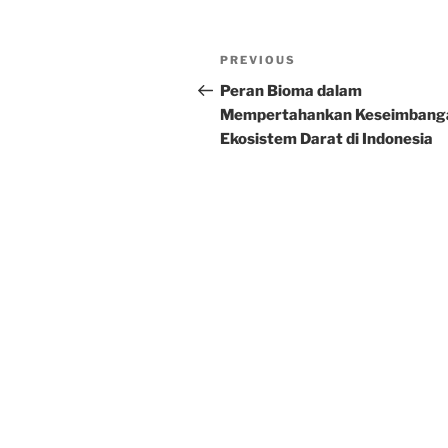
Post
Previous
PREVIOUS
navigation
Post
Peran Bioma dalam
Mempertahankan Keseimbang
Ekosistem Darat di Indonesia