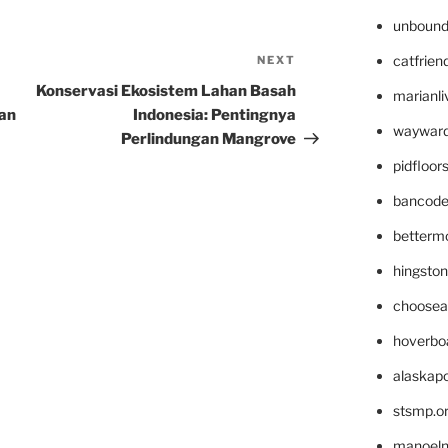
unbound
catfrien
NEXT
Next
Post
Konservasi Ekosistem Lahan Basah
marianli
an
Indonesia: Pentingnya
wayward
Perlindungan Mangrove
pidfloo
bancode
betterm
hingsto
choosea
hoverbo
alaskapo
stsmp.o
manoel