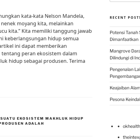
enungkan kata-kata Nelson Mandela,
RECENT POST
i nenek moyang kita, melainkan
u kita.” Kita memiliki tanggung jawab
Potensi Tanah 
mi keberlangsungan hidup semua
Dimanfaatkan
artikel ini dapat memberikan
Mangrove Darat
 tentang peran ekosistem dalam
Dilindungi di I
uk hidup sebagai produsen. Terima
Pengenalan La
Pengembangan 
Keajaiban Alam
Pesona Keindah
 SUATU EKOSISTEM MAKHLUK HIDUP
 PRODUSEN ADALAH
okhealt
theinte