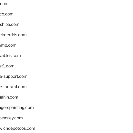
s.com
ico.com
shipa.com
eimerdds.com
camp.com
ivables.com
st1.com
la-support.com
estaurant.com
uahin.com
erspainting.com
beasley.com
wichdepotcos.com