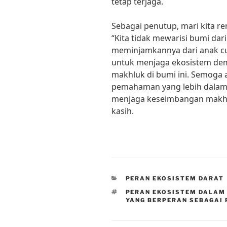
tetap terjaga.
Sebagai penutup, mari kita r
“Kita tidak mewarisi bumi dar
meminjamkannya dari anak cuc
untuk menjaga ekosistem de
makhluk di bumi ini. Semoga 
pemahaman yang lebih dalam
menjaga keseimbangan makhl
kasih.
CATEGORIES
PERAN EKOSISTEM DARAT
TAGS
PERAN EKOSISTEM DALAM
YANG BERPERAN SEBAGAI