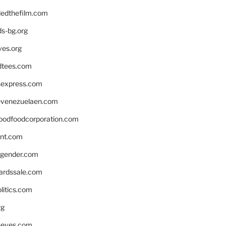
edthefilm.com
ds-bg.org
ves.org
tees.com
rsexpress.com
venezuelaen.com
oodfoodcorporation.com
nnt.com
gender.com
ardssale.com
litics.com
rg
neves.com