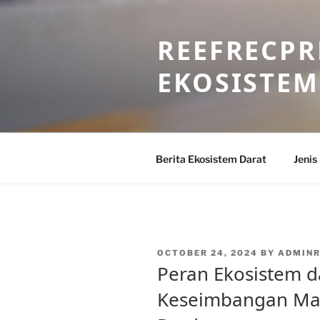
Skip
to
REEFRECPR
content
EKOSISTEM
Berita Ekosistem Darat
Jenis
POSTED
OCTOBER 24, 2024
BY
ADMINR
ON
Peran Ekosistem 
Keseimbangan Mak