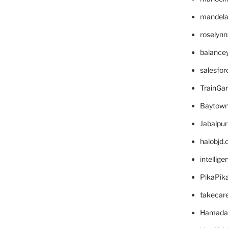
mandelae
roselyn
balance
salesfo
TrainG
Baytown
Jabalpu
halobjd
intellig
PikaPik
takecar
Hamada