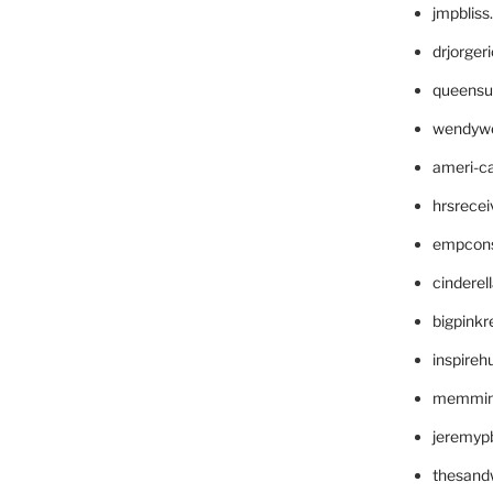
jmpblis
drjorger
queensu
wendyw
ameri-
hrsrece
empcon
cinderel
bigpinkr
inspireh
memming
jeremyp
thesand