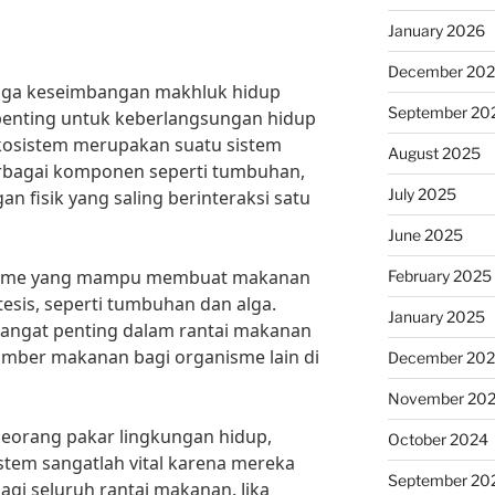
January 2026
December 20
aga keseimbangan makhluk hidup
September 20
penting untuk keberlangsungan hidup
Ekosistem merupakan suatu sistem
August 2025
erbagai komponen seperti tumbuhan,
July 2025
n fisik yang saling berinteraksi satu
June 2025
isme yang mampu membuat makanan
February 2025
tesis, seperti tumbuhan dan alga.
January 2025
sangat penting dalam rantai makanan
mber makanan bagi organisme lain di
December 20
November 20
 seorang pakar lingkungan hidup,
October 2024
tem sangatlah vital karena mereka
September 20
i seluruh rantai makanan. Jika