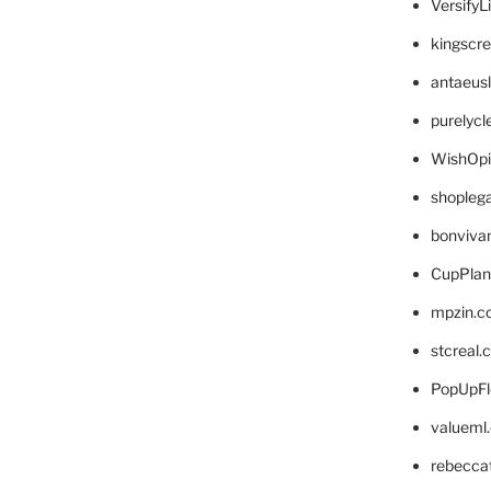
VersifyL
kingscr
antaeus
purelyc
WishOp
shopleg
bonviva
CupPlan
mpzin.c
stcreal.
PopUpFl
valueml
rebecca