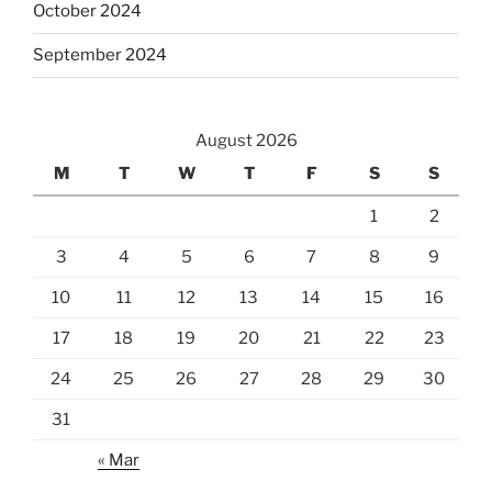
October 2024
September 2024
August 2026
M
T
W
T
F
S
S
1
2
3
4
5
6
7
8
9
10
11
12
13
14
15
16
17
18
19
20
21
22
23
24
25
26
27
28
29
30
31
« Mar