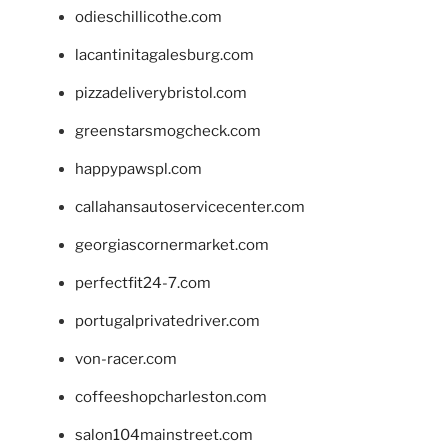
odieschillicothe.com
lacantinitagalesburg.com
pizzadeliverybristol.com
greenstarsmogcheck.com
happypawspl.com
callahansautoservicecenter.com
georgiascornermarket.com
perfectfit24-7.com
portugalprivatedriver.com
von-racer.com
coffeeshopcharleston.com
salon104mainstreet.com