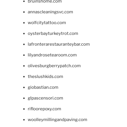
bruinshome.com
annascleaningsvc.com
wolfcitytattoo.com
oysterbayturkeytrot.com
lafronterarestauranteybar.com
lilyandrosetearoom.com
olivesburgberrypatch.com
theslushkids.com
giobastian.com
glpascensori.com
rifloorepoxy.com
woolleymillingandpaving.com