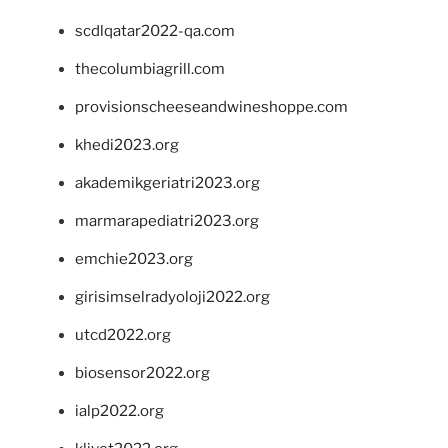
scdlqatar2022-qa.com
thecolumbiagrill.com
provisionscheeseandwineshoppe.com
khedi2023.org
akademikgeriatri2023.org
marmarapediatri2023.org
emchie2023.org
girisimselradyoloji2022.org
utcd2022.org
biosensor2022.org
ialp2022.org