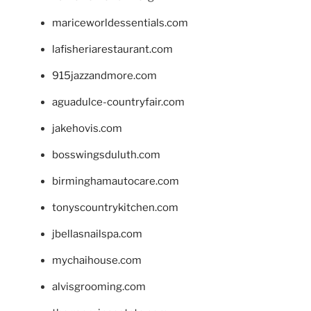
mariceworldessentials.com
lafisheriarestaurant.com
915jazzandmore.com
aguadulce-countryfair.com
jakehovis.com
bosswingsduluth.com
birminghamautocare.com
tonyscountrykitchen.com
jbellasnailspa.com
mychaihouse.com
alvisgrooming.com