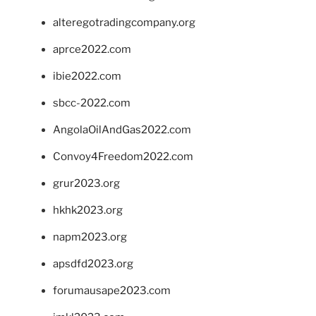
alteregotradingcompany.org
aprce2022.com
ibie2022.com
sbcc-2022.com
AngolaOilAndGas2022.com
Convoy4Freedom2022.com
grur2023.org
hkhk2023.org
napm2023.org
apsdfd2023.org
forumausape2023.com