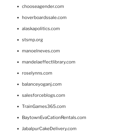
chooseagender.com
hoverboardssale.com
alaskapolitics.com
stsmp.org
manoelneves.com
mandelaeffectlibrary.com
roselynns.com
balanceyoganj.com
salesforceblogs.com
TrainGames365.com
BaytownEvaCationRentals.com
JabalpurCakeDelivery.com