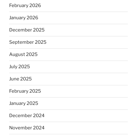
February 2026
January 2026
December 2025
September 2025
August 2025
July 2025
June 2025
February 2025
January 2025
December 2024
November 2024