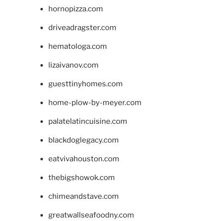
hornopizza.com
driveadragster.com
hematologa.com
lizaivanov.com
guesttinyhomes.com
home-plow-by-meyer.com
palatelatincuisine.com
blackdoglegacy.com
eatvivahouston.com
thebigshowok.com
chimeandstave.com
greatwallseafoodny.com