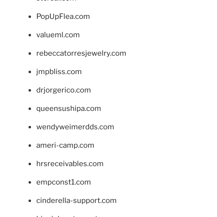
PopUpFlea.com
valueml.com
rebeccatorresjewelry.com
jmpbliss.com
drjorgerico.com
queensushipa.com
wendyweimerdds.com
ameri-camp.com
hrsreceivables.com
empconst1.com
cinderella-support.com