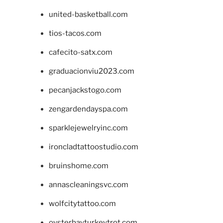
united-basketball.com
tios-tacos.com
cafecito-satx.com
graduacionviu2023.com
pecanjackstogo.com
zengardendayspa.com
sparklejewelryinc.com
ironcladtattoostudio.com
bruinshome.com
annascleaningsvc.com
wolfcitytattoo.com
oysterbayturkeytrot.com