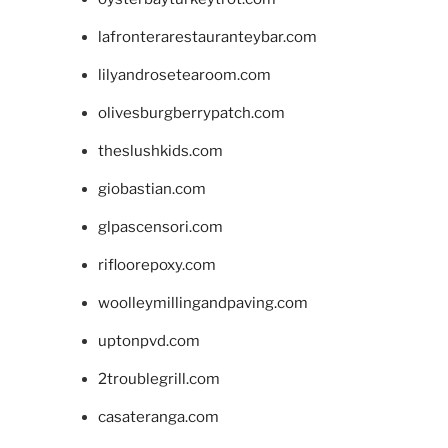
lafronterarestauranteybar.com
lilyandrosetearoom.com
olivesburgberrypatch.com
theslushkids.com
giobastian.com
glpascensori.com
rifloorepoxy.com
woolleymillingandpaving.com
uptonpvd.com
2troublegrill.com
casateranga.com