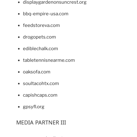
displaygardenonsuncrest.org
bbq-empire-usa.com
feedstoreva.com
drogopets.com
ediblechalk.com
tabletennisnearme.com
oaksofa.com
soultacohtx.com
capishcaps.com
gpsyfl.org
MEDIA PARTNER III