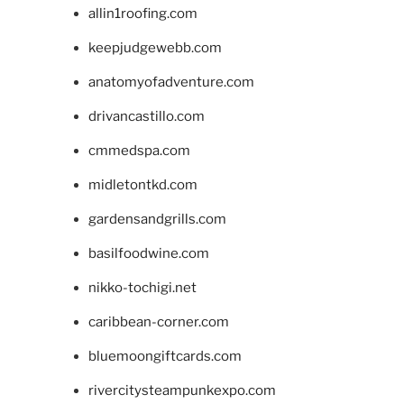
allin1roofing.com
keepjudgewebb.com
anatomyofadventure.com
drivancastillo.com
cmmedspa.com
midletontkd.com
gardensandgrills.com
basilfoodwine.com
nikko-tochigi.net
caribbean-corner.com
bluemoongiftcards.com
rivercitysteampunkexpo.com