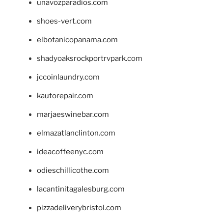
unavozparadios.com
shoes-vert.com
elbotanicopanama.com
shadyoaksrockportrvpark.com
jccoinlaundry.com
kautorepair.com
marjaeswinebar.com
elmazatlanclinton.com
ideacoffeenyc.com
odieschillicothe.com
lacantinitagalesburg.com
pizzadeliverybristol.com