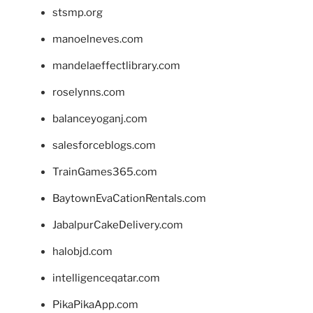
stsmp.org
manoelneves.com
mandelaeffectlibrary.com
roselynns.com
balanceyoganj.com
salesforceblogs.com
TrainGames365.com
BaytownEvaCationRentals.com
JabalpurCakeDelivery.com
halobjd.com
intelligenceqatar.com
PikaPikaApp.com