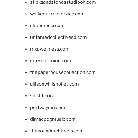
sticksandstonesstudiooh.com
walkers-treeservice.com
shopmossi.com
untamedcollectivesd.com
mxpwellness.com
infernocanine.com
thepaperhousecollection.com
allisonwillisholley.com
solslite.org
portwayinn.com
djmaddogmusic.com
thesoundarchitects.com