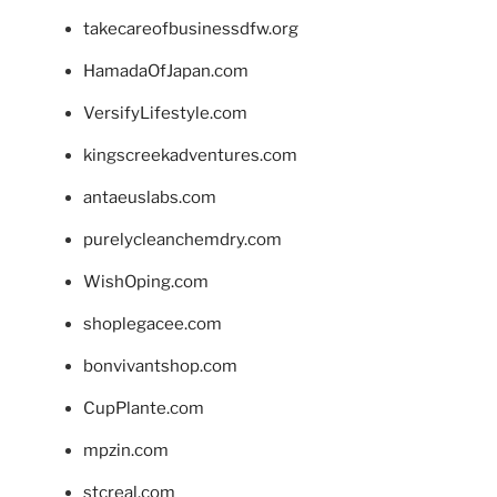
takecareofbusinessdfw.org
HamadaOfJapan.com
VersifyLifestyle.com
kingscreekadventures.com
antaeuslabs.com
purelycleanchemdry.com
WishOping.com
shoplegacee.com
bonvivantshop.com
CupPlante.com
mpzin.com
stcreal.com