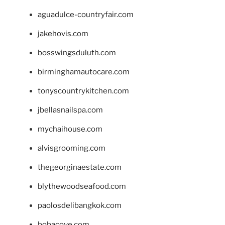
aguadulce-countryfair.com
jakehovis.com
bosswingsduluth.com
birminghamautocare.com
tonyscountrykitchen.com
jbellasnailspa.com
mychaihouse.com
alvisgrooming.com
thegeorginaestate.com
blythewoodseafood.com
paolosdelibangkok.com
bobacove.com