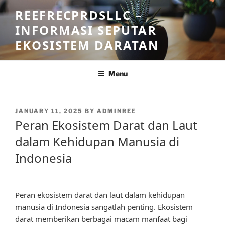
Skip
REEFRECPRDSLLC –
to
INFORMASI SEPUTAR
content
EKOSISTEM DARATAN
Menu
POSTED
JANUARY 11, 2025
BY
ADMINREE
ON
Peran Ekosistem Darat dan Laut
dalam Kehidupan Manusia di
Indonesia
Peran ekosistem darat dan laut dalam kehidupan
manusia di Indonesia sangatlah penting. Ekosistem
darat memberikan berbagai macam manfaat bagi