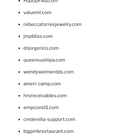
PopUpFlea.com
valueml.com
rebeccatorresjewelry.com
jmpbliss.com
drjorgerico.com
queensushipa.com
wendyweimerdds.com
ameri-camp.com
hrsreceivables.com
empconst1.com
cinderella-support.com
bigpinkrestaurant.com