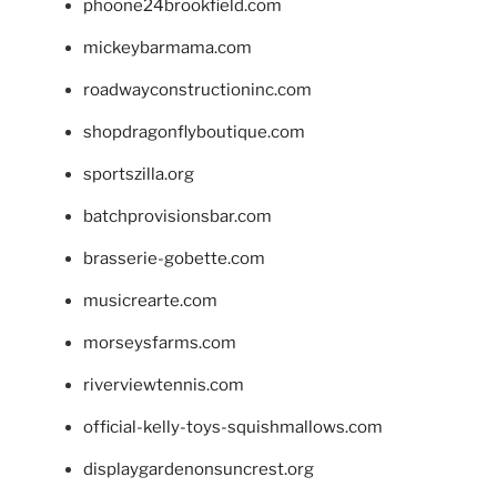
phoone24brookfield.com
mickeybarmama.com
roadwayconstructioninc.com
shopdragonflyboutique.com
sportszilla.org
batchprovisionsbar.com
brasserie-gobette.com
musicrearte.com
morseysfarms.com
riverviewtennis.com
official-kelly-toys-squishmallows.com
displaygardenonsuncrest.org