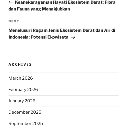
Post
Keanekaragaman Hayati Ekosistem Darat: Flora
dan Fauna yang Menakjubkan
Next
NEXT
Post
Menelusuri Ragam Jenis Ekosistem Darat dan Air di
Indonesia: Potensi Ekowisata
ARCHIVES
March 2026
February 2026
January 2026
December 2025
September 2025