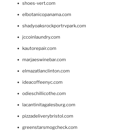
shoes-vert.com
elbotanicopanama.com
shadyoaksrockportrvpark.com
jccoinlaundry.com
kautorepair.com
marjaeswinebar.com
elmazatlanclinton.com
ideacoffeenyc.com
odieschillicothe.com
lacantinitagalesburg.com
pizzadeliverybristol.com
greenstarsmogcheck.com