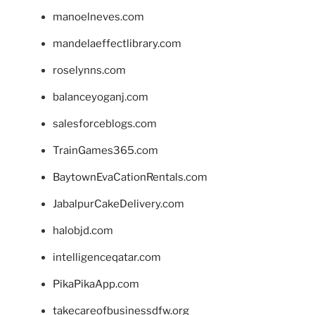
manoelneves.com
mandelaeffectlibrary.com
roselynns.com
balanceyoganj.com
salesforceblogs.com
TrainGames365.com
BaytownEvaCationRentals.com
JabalpurCakeDelivery.com
halobjd.com
intelligenceqatar.com
PikaPikaApp.com
takecareofbusinessdfw.org