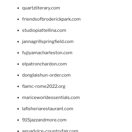
quartzliterary.com
friendsofbroderickpark.com
studiopiattellina.com
jannagrillspringfield.com
fujiyamacharleston.com
elpatronchardon.com
donglaishun-order.com
fiamc-rome2022.org
mariceworldessentials.com
lafisheriarestaurant.com
915jazzandmore.com
aguadulce-countryfair.com