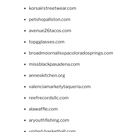
korsairstreetwear.com
petshopallston.com
avenue26tacos.com
topgglasses.com
broadmoornailsspacoloradosprings.com
missblackpasadena.com
anneskitchen.org
valenciamarketytaqueria.com
reefrecordsllc.com
alawaffle.com
aryouthfishing.com
united-basketball.com