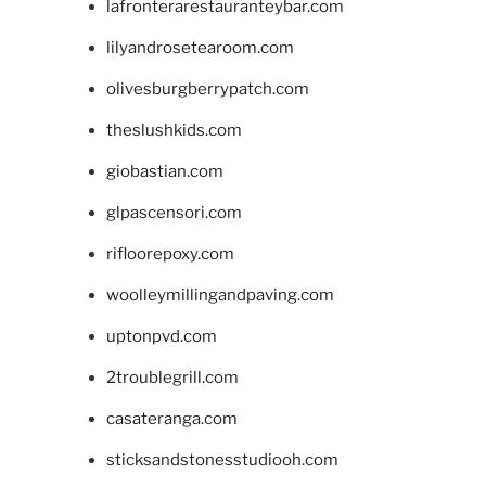
lafronterarestauranteybar.com
lilyandrosetearoom.com
olivesburgberrypatch.com
theslushkids.com
giobastian.com
glpascensori.com
rifloorepoxy.com
woolleymillingandpaving.com
uptonpvd.com
2troublegrill.com
casateranga.com
sticksandstonesstudiooh.com