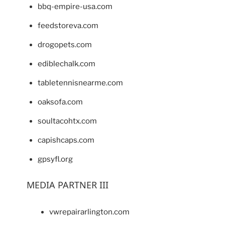
bbq-empire-usa.com
feedstoreva.com
drogopets.com
ediblechalk.com
tabletennisnearme.com
oaksofa.com
soultacohtx.com
capishcaps.com
gpsyfl.org
MEDIA PARTNER III
vwrepairarlington.com