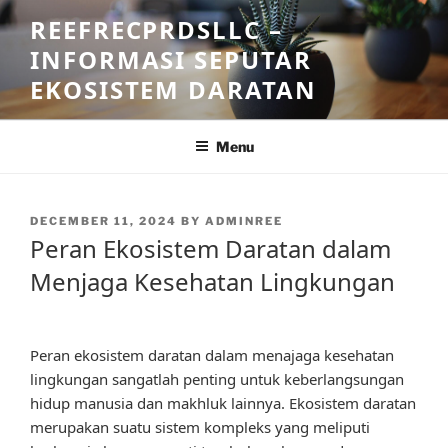
Skip
REEFRECPRDSLLC –
to
INFORMASI SEPUTAR
content
EKOSISTEM DARATAN
Menu
POSTED
DECEMBER 11, 2024
BY
ADMINREE
ON
Peran Ekosistem Daratan dalam
Menjaga Kesehatan Lingkungan
Peran ekosistem daratan dalam menajaga kesehatan
lingkungan sangatlah penting untuk keberlangsungan
hidup manusia dan makhluk lainnya. Ekosistem daratan
merupakan suatu sistem kompleks yang meliputi