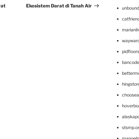
rat
Ekosistem Darat di Tanah Air
unbound
catfrien
marianli
wayward
pidfloo
bancode
betterm
hingsto
choosea
hoverbo
alaskapo
stsmp.o
manoel