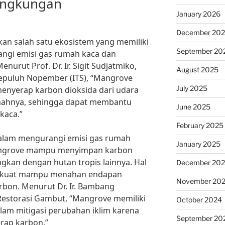
ingkungan
January 2026
December 20
n salah satu ekosistem yang memiliki
September 20
ngi emisi gas rumah kaca dan
urut Prof. Dr. Ir. Sigit Sudjatmiko,
August 2025
 Sepuluh Nopember (ITS), “Mangrove
July 2025
nyerap karbon dioksida dari udara
ahnya, sehingga dapat membantu
June 2025
kaca.”
February 2025
alam mengurangi emisi gas rumah
January 2025
 Mangrove mampu menyimpan karbon
dingkan dengan hutan tropis lainnya. Hal
December 20
ng kuat mampu menahan endapan
November 20
on. Menurut Dr. Ir. Bambang
 Restorasi Gambut, “Mangrove memiliki
October 2024
lam mitigasi perubahan iklim karena
September 20
ap karbon.”