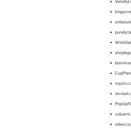
VersifyL
kingscr
antaeus
purelyc
WishOp
shopleg
bonviva
CupPlan
mpzin.c
stcreal.
PopUpFl
valueml
rebecca