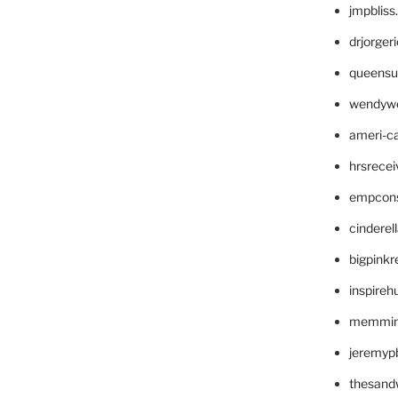
jmpblis
drjorger
queensu
wendyw
ameri-
hrsrece
empcon
cinderel
bigpinkr
inspireh
memming
jeremyp
thesand