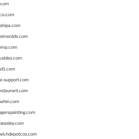
s.com
ico.com
shipa.com
eimerdds.com
camp.com
ivables.com
st1.com
la-support.com
estaurant.com
uahin.com
erspainting.com
beasley.com
wichdepotcos.com