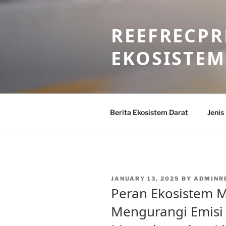
Skip
to
REEFRECPR
content
EKOSISTEM
Berita Ekosistem Darat
Jenis
POSTED
JANUARY 13, 2025
BY
ADMINR
ON
Peran Ekosistem 
Mengurangi Emisi