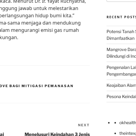
ca. Menurut Dr. Ir. Yayat Ruchyatna,
tanggung jawab untuk melestarikan
erlangsungan hidup bumi kita.”
RECENT POST
sama-sama menjaga dan mendukung
alam mengurangi emisi gas rumah
Potensi Tanah 
gkungan.
Dimanfaatkan
Mangrove Darat
Dilindungi di I
Pengenalan La
Pengembangan 
Keajaiban Alam
OVE BAGI MITIGASI PEMANASAN
Pesona Keindah
okhealt
NEXT
Next
Post
theinte
ai
Menelusuri Keindahan 3 Jenis