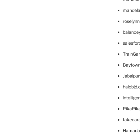
mandelae
roselyn
balance
salesfo
TrainG
Baytown
Jabalpu
halobjd
intellig
PikaPik
takecar
Hamada