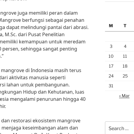
angrove juga memiliki peran dalam
Mangrove berfungsi sebagai penahan
M
T
a dapat melindungi pantai dari abrasi.
a, M.Sc. dari Pusat Penelitian
e memiliki kemampuan untuk meredam
3
4
 persen, sehingga sangat penting
.”
10
11
17
18
mangrove di Indonesia masih terus
24
25
ri aktivitas manusia seperti
ersi lahan untuk pembangunan.
31
ngkungan Hidup dan Kehutanan, luas
« Mar
esia mengalami penurunan hingga 40
ir.
n dan restorasi ekosistem mangrove
Search
k menjaga keseimbangan alam dan
for: