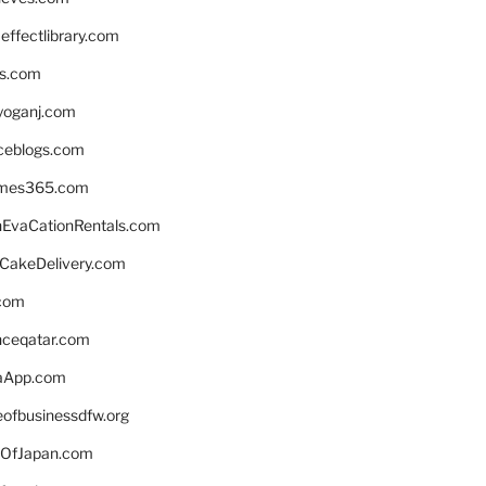
ffectlibrary.com
ns.com
yoganj.com
rceblogs.com
ames365.com
EvaCationRentals.com
rCakeDelivery.com
.com
enceqatar.com
aApp.com
eofbusinessdfw.org
OfJapan.com