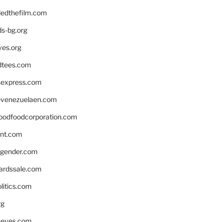
edthefilm.com
ds-bg.org
ves.org
tees.com
rsexpress.com
venezuelaen.com
oodfoodcorporation.com
nnt.com
gender.com
ardssale.com
litics.com
rg
neves.com