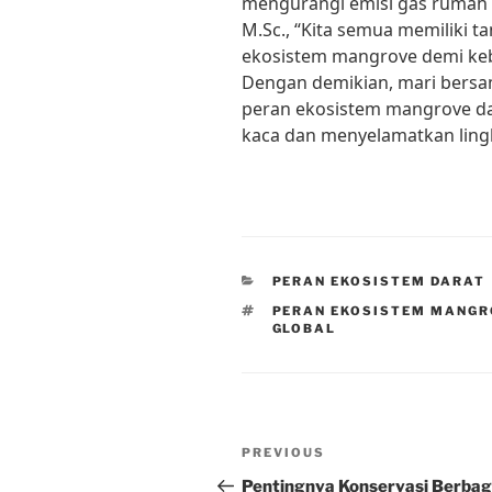
mengurangi emisi gas rumah ka
M.Sc., “Kita semua memiliki 
ekosistem mangrove demi keb
Dengan demikian, mari ber
peran ekosistem mangrove d
kaca dan menyelamatkan lin
CATEGORIES
PERAN EKOSISTEM DARAT
TAGS
PERAN EKOSISTEM MANGR
GLOBAL
Post
Previous
PREVIOUS
navigation
Post
Pentingnya Konservasi Berbag