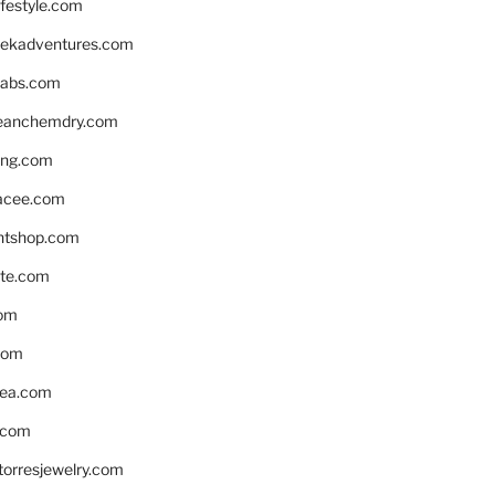
ifestyle.com
eekadventures.com
labs.com
leanchemdry.com
ing.com
acee.com
ntshop.com
te.com
om
com
ea.com
.com
torresjewelry.com