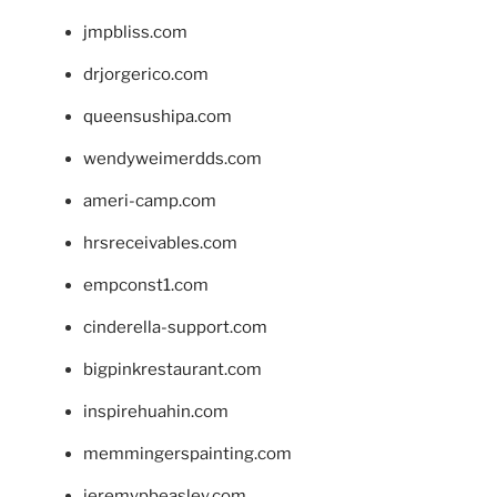
jmpbliss.com
drjorgerico.com
queensushipa.com
wendyweimerdds.com
ameri-camp.com
hrsreceivables.com
empconst1.com
cinderella-support.com
bigpinkrestaurant.com
inspirehuahin.com
memmingerspainting.com
jeremypbeasley.com