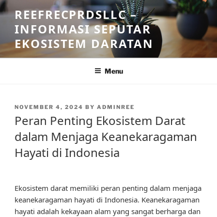
Skip
REEFRECPRDSLLC –
to
INFORMASI SEPUTAR
content
EKOSISTEM DARATAN
Menu
POSTED
NOVEMBER 4, 2024
BY
ADMINREE
ON
Peran Penting Ekosistem Darat
dalam Menjaga Keanekaragaman
Hayati di Indonesia
Ekosistem darat memiliki peran penting dalam menjaga
keanekaragaman hayati di Indonesia. Keanekaragaman
hayati adalah kekayaan alam yang sangat berharga dan