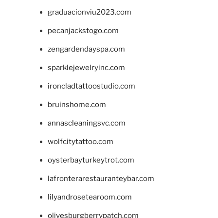
graduacionviu2023.com
pecanjackstogo.com
zengardendayspa.com
sparklejewelryinc.com
ironcladtattoostudio.com
bruinshome.com
annascleaningsvc.com
wolfcitytattoo.com
oysterbayturkeytrot.com
lafronterarestauranteybar.com
lilyandrosetearoom.com
olivesburgberrypatch.com