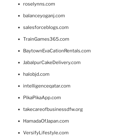
roselynns.com
balanceyoganj.com
salesforceblogs.com
TrainGames365.com
BaytownEvaCationRentals.com
JabalpurCakeDelivery.com
halobjd.com
intelligenceqatar.com
PikaPikaApp.com
takecareofbusinessdfw.org
HamadaOfJapan.com
VersifyLifestyle.com