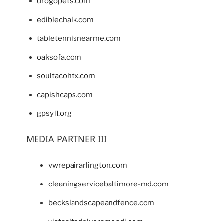
drogopets.com
ediblechalk.com
tabletennisnearme.com
oaksofa.com
soultacohtx.com
capishcaps.com
gpsyfl.org
MEDIA PARTNER III
vwrepairarlington.com
cleaningservicebaltimore-md.com
beckslandscapeandfence.com