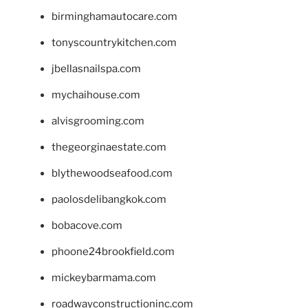
birminghamautocare.com
tonyscountrykitchen.com
jbellasnailspa.com
mychaihouse.com
alvisgrooming.com
thegeorginaestate.com
blythewoodseafood.com
paolosdelibangkok.com
bobacove.com
phoone24brookfield.com
mickeybarmama.com
roadwayconstructioninc.com