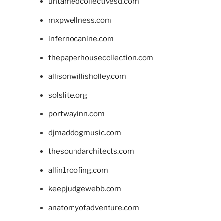
untamedcollectivesd.com
mxpwellness.com
infernocanine.com
thepaperhousecollection.com
allisonwillisholley.com
solslite.org
portwayinn.com
djmaddogmusic.com
thesoundarchitects.com
allin1roofing.com
keepjudgewebb.com
anatomyofadventure.com