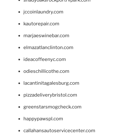
shadyoaksrockportrvpark.com
jccoinlaundry.com
kautorepair.com
marjaeswinebar.com
elmazatlanclinton.com
ideacoffeenyc.com
odieschillicothe.com
lacantinitagalesburg.com
pizzadeliverybristol.com
greenstarsmogcheck.com
happypawspl.com
callahansautoservicecenter.com