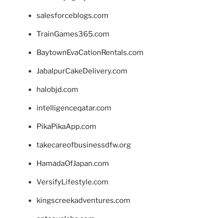
salesforceblogs.com
TrainGames365.com
BaytownEvaCationRentals.com
JabalpurCakeDelivery.com
halobjd.com
intelligenceqatar.com
PikaPikaApp.com
takecareofbusinessdfw.org
HamadaOfJapan.com
VersifyLifestyle.com
kingscreekadventures.com