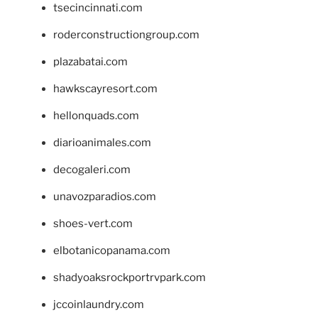
tsecincinnati.com
roderconstructiongroup.com
plazabatai.com
hawkscayresort.com
hellonquads.com
diarioanimales.com
decogaleri.com
unavozparadios.com
shoes-vert.com
elbotanicopanama.com
shadyoaksrockportrvpark.com
jccoinlaundry.com