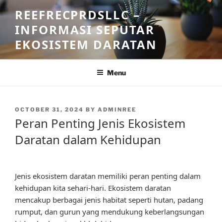
Skip
REEFRECPRDSLLC –
to
INFORMASI SEPUTAR
content
EKOSISTEM DARATAN
Menu
POSTED
OCTOBER 31, 2024
BY
ADMINREE
ON
Peran Penting Jenis Ekosistem
Daratan dalam Kehidupan
Jenis ekosistem daratan memiliki peran penting dalam
kehidupan kita sehari-hari. Ekosistem daratan
mencakup berbagai jenis habitat seperti hutan, padang
rumput, dan gurun yang mendukung keberlangsungan