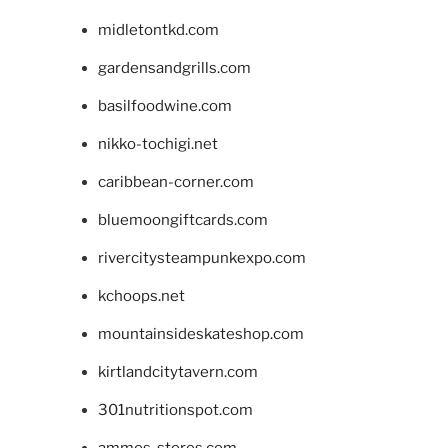
midletontkd.com
gardensandgrills.com
basilfoodwine.com
nikko-tochigi.net
caribbean-corner.com
bluemoongiftcards.com
rivercitysteampunkexpo.com
kchoops.net
mountainsideskateshop.com
kirtlandcitytavern.com
301nutritionspot.com
ammos-stores.com