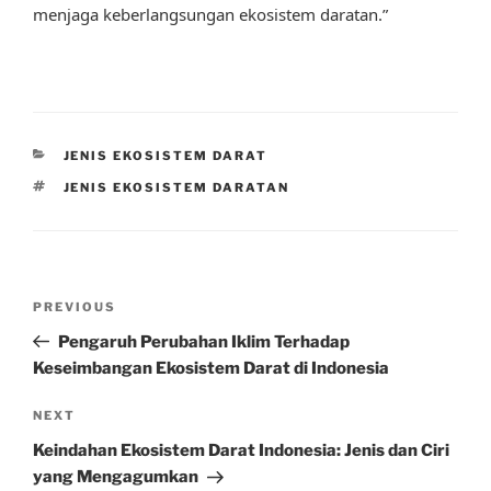
menjaga keberlangsungan ekosistem daratan.”
CATEGORIES
JENIS EKOSISTEM DARAT
TAGS
JENIS EKOSISTEM DARATAN
Post
Previous
PREVIOUS
navigation
Post
Pengaruh Perubahan Iklim Terhadap
Keseimbangan Ekosistem Darat di Indonesia
Next
NEXT
Post
Keindahan Ekosistem Darat Indonesia: Jenis dan Ciri
yang Mengagumkan