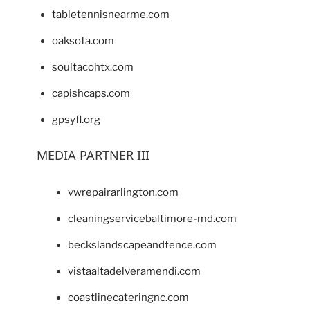
tabletennisnearme.com
oaksofa.com
soultacohtx.com
capishcaps.com
gpsyfl.org
MEDIA PARTNER III
vwrepairarlington.com
cleaningservicebaltimore-md.com
beckslandscapeandfence.com
vistaaltadelveramendi.com
coastlinecateringnc.com