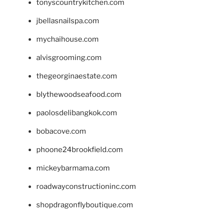
tonyscountrykitchen.com
jbellasnailspa.com
mychaihouse.com
alvisgrooming.com
thegeorginaestate.com
blythewoodseafood.com
paolosdelibangkok.com
bobacove.com
phoone24brookfield.com
mickeybarmama.com
roadwayconstructioninc.com
shopdragonflyboutique.com