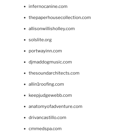
infernocanine.com
thepaperhousecollection.com
allisonwillisholley.com
solslite.org
portwayinn.com
djmaddogmusic.com
thesoundarchitects.com
allin1roofing.com
keepjudgewebb.com
anatomyofadventure.com
drivancastillo.com
cmmedspa.com