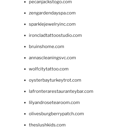
pecanjackstogo.com
zengardendayspa.com
sparklejewelryinc.com
ironcladtattoostudio.com
bruinshome.com
annascleaningsvc.com
wolfcitytattoo.com
oysterbayturkeytrot.com
lafronterarestauranteybar.com
lilyandrosetearoom.com
olivesburgberrypatch.com
theslushkids.com