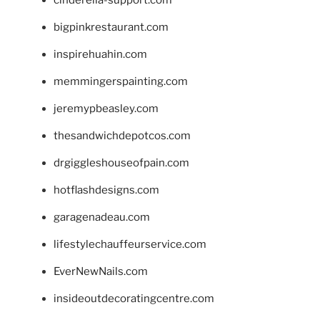
cinderella-support.com
bigpinkrestaurant.com
inspirehuahin.com
memmingerspainting.com
jeremypbeasley.com
thesandwichdepotcos.com
drgiggleshouseofpain.com
hotflashdesigns.com
garagenadeau.com
lifestylechauffeurservice.com
EverNewNails.com
insideoutdecoratingcentre.com