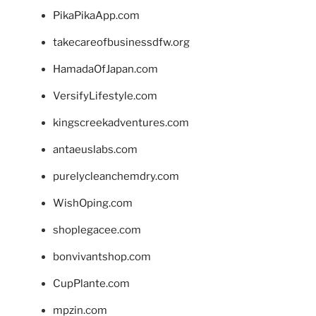
PikaPikaApp.com
takecareofbusinessdfw.org
HamadaOfJapan.com
VersifyLifestyle.com
kingscreekadventures.com
antaeuslabs.com
purelycleanchemdry.com
WishOping.com
shoplegacee.com
bonvivantshop.com
CupPlante.com
mpzin.com