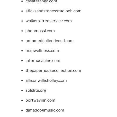
casateranga.com
sticksandstonesstudiooh.com
walkers-treeservice.com
shopmossi.com
untamedcollectivesd.com
mxpwellness.com
infernocanine.com
thepaperhousecollection.com
allisonwillisholley.com
solslite.org
portwayinn.com
djmaddogmusic.com