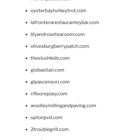
oysterbayturkeytrot.com
lafronterarestauranteybar.com
lilyandrosetearoom.com
olivesburgberrypatch.com
theslushkids.com
giobastian.com
glpascensori.com
rifloorepoxy.com
woolleymillingandpaving.com
uptonpvd.com
2troublegrill.com