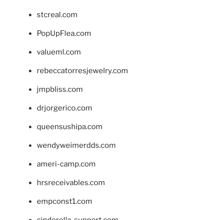
stcreal.com
PopUpFlea.com
valueml.com
rebeccatorresjewelry.com
jmpbliss.com
drjorgerico.com
queensushipa.com
wendyweimerdds.com
ameri-camp.com
hrsreceivables.com
empconst1.com