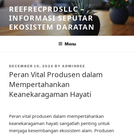
Skip
REEFRECPRDSLLC –
to
INFORMASI SEPUTAR
content
EKOSISTEM DARATAN
Menu
POSTED
DECEMBER 10, 2024
BY
ADMINREE
ON
Peran Vital Produsen dalam
Mempertahankan
Keanekaragaman Hayati
Peran vital produsen dalam mempertahankan
keanekaragaman hayati sangatlah penting untuk
menjaga keseimbangan ekosistem alam. Produsen