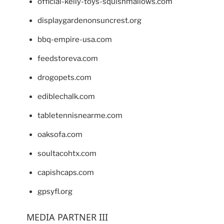
official-kelly-toys-squishmallows.com
displaygardenonsuncrest.org
bbq-empire-usa.com
feedstoreva.com
drogopets.com
ediblechalk.com
tabletennisnearme.com
oaksofa.com
soultacohtx.com
capishcaps.com
gpsyfl.org
MEDIA PARTNER III