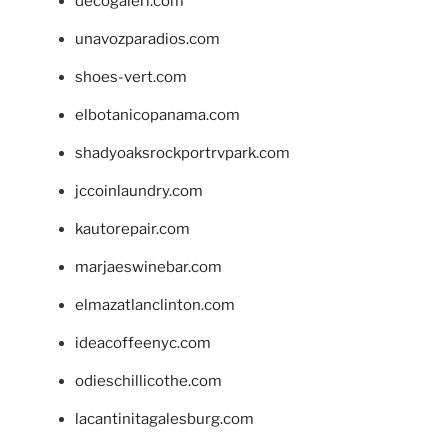
decogaleri.com
unavozparadios.com
shoes-vert.com
elbotanicopanama.com
shadyoaksrockportrvpark.com
jccoinlaundry.com
kautorepair.com
marjaeswinebar.com
elmazatlanclinton.com
ideacoffeenyc.com
odieschillicothe.com
lacantinitagalesburg.com