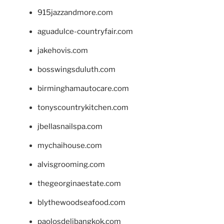
915jazzandmore.com
aguadulce-countryfair.com
jakehovis.com
bosswingsduluth.com
birminghamautocare.com
tonyscountrykitchen.com
jbellasnailspa.com
mychaihouse.com
alvisgrooming.com
thegeorginaestate.com
blythewoodseafood.com
paolosdelibangkok.com