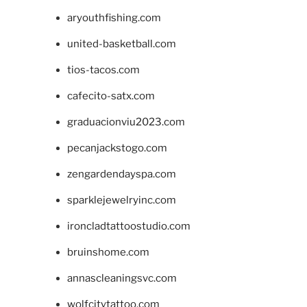
aryouthfishing.com
united-basketball.com
tios-tacos.com
cafecito-satx.com
graduacionviu2023.com
pecanjackstogo.com
zengardendayspa.com
sparklejewelryinc.com
ironcladtattoostudio.com
bruinshome.com
annascleaningsvc.com
wolfcitytattoo.com