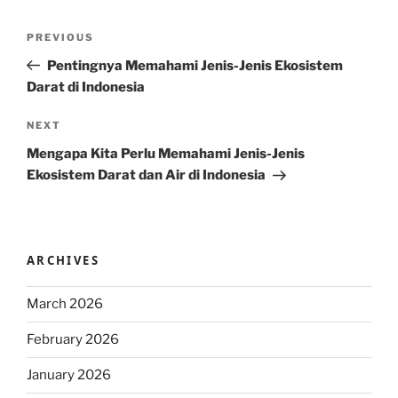
Post
Previous
PREVIOUS
navigation
Post
Pentingnya Memahami Jenis-Jenis Ekosistem
Darat di Indonesia
Next
NEXT
Post
Mengapa Kita Perlu Memahami Jenis-Jenis
Ekosistem Darat dan Air di Indonesia
ARCHIVES
March 2026
February 2026
January 2026