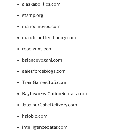
alaskapolitics.com
stsmp.org
manoelneves.com
mandelaeffectlibrary.com
roselynns.com
balanceyoganj.com
salesforceblogs.com
TrainGames365.com
BaytownEvaCationRentals.com
JabalpurCakeDelivery.com
halobjd.com
intelligenceqatar.com