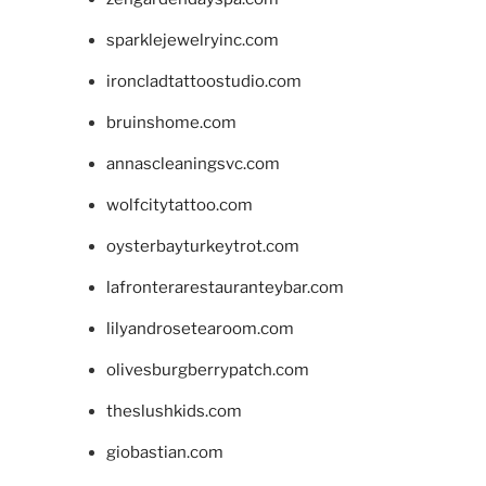
sparklejewelryinc.com
ironcladtattoostudio.com
bruinshome.com
annascleaningsvc.com
wolfcitytattoo.com
oysterbayturkeytrot.com
lafronterarestauranteybar.com
lilyandrosetearoom.com
olivesburgberrypatch.com
theslushkids.com
giobastian.com