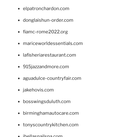
elpatronchardon.com
donglaishun-order.com
fiamc-rome2022.org
mariceworldessentials.com
lafisheriarestaurant.com
915jazzandmore.com
aguadulce-countryfair.com
jakehovis.com
bosswingsduluth.com
birminghamautocare.com
tonyscountrykitchen.com
jbellasnailspa.com