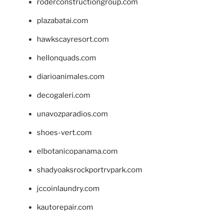
roderconstructiongroup.com
plazabatai.com
hawkscayresort.com
hellonquads.com
diarioanimales.com
decogaleri.com
unavozparadios.com
shoes-vert.com
elbotanicopanama.com
shadyoaksrockportrvpark.com
jccoinlaundry.com
kautorepair.com