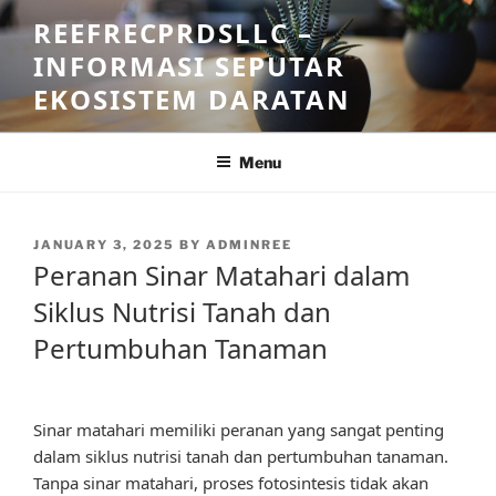
Skip
REEFRECPRDSLLC –
to
INFORMASI SEPUTAR
content
EKOSISTEM DARATAN
Menu
POSTED
JANUARY 3, 2025
BY
ADMINREE
ON
Peranan Sinar Matahari dalam
Siklus Nutrisi Tanah dan
Pertumbuhan Tanaman
Sinar matahari memiliki peranan yang sangat penting
dalam siklus nutrisi tanah dan pertumbuhan tanaman.
Tanpa sinar matahari, proses fotosintesis tidak akan