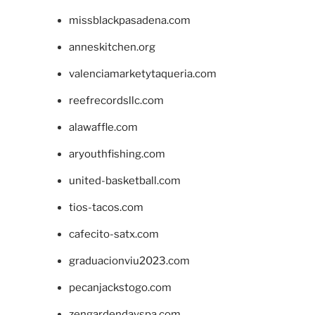
missblackpasadena.com
anneskitchen.org
valenciamarketytaqueria.com
reefrecordsllc.com
alawaffle.com
aryouthfishing.com
united-basketball.com
tios-tacos.com
cafecito-satx.com
graduacionviu2023.com
pecanjackstogo.com
zengardendayspa.com