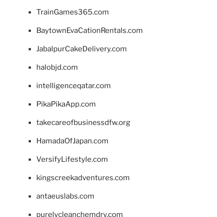
TrainGames365.com
BaytownEvaCationRentals.com
JabalpurCakeDelivery.com
halobjd.com
intelligenceqatar.com
PikaPikaApp.com
takecareofbusinessdfw.org
HamadaOfJapan.com
VersifyLifestyle.com
kingscreekadventures.com
antaeuslabs.com
purelycleanchemdry.com