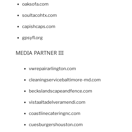
oaksofa.com
soultacohtx.com
capishcaps.com
gpsyfl.org
MEDIA PARTNER III
vwrepairarlington.com
cleaningservicebaltimore-md.com
beckslandscapeandfence.com
vistaaltadelveramendi.com
coastlinecateringnc.com
cuesburgershouston.com