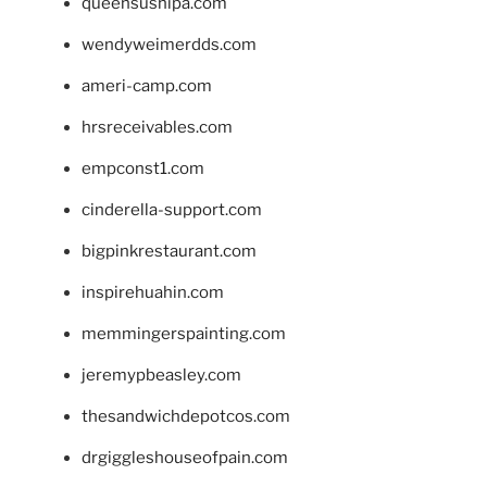
queensushipa.com
wendyweimerdds.com
ameri-camp.com
hrsreceivables.com
empconst1.com
cinderella-support.com
bigpinkrestaurant.com
inspirehuahin.com
memmingerspainting.com
jeremypbeasley.com
thesandwichdepotcos.com
drgiggleshouseofpain.com