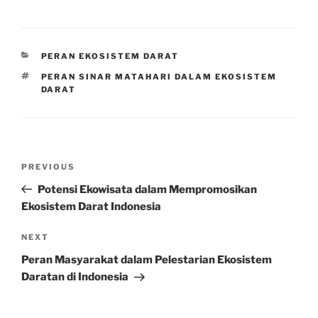
CATEGORIES
PERAN EKOSISTEM DARAT
TAGS
PERAN SINAR MATAHARI DALAM EKOSISTEM
DARAT
Post
Previous
PREVIOUS
navigation
Post
Potensi Ekowisata dalam Mempromosikan
Ekosistem Darat Indonesia
Next
NEXT
Post
Peran Masyarakat dalam Pelestarian Ekosistem
Daratan di Indonesia