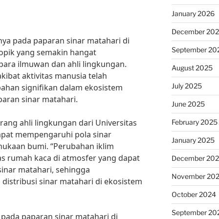
January 2026
December 20
ya pada paparan sinar matahari di
September 20
opik yang semakin hangat
para ilmuwan dan ahli lingkungan.
August 2025
kibat aktivitas manusia telah
July 2025
han signifikan dalam ekosistem
paran sinar matahari.
June 2025
rang ahli lingkungan dari Universitas
February 2025
apat mempengaruhi pola sinar
January 2025
ukaan bumi. “Perubahan iklim
 rumah kaca di atmosfer yang dapat
December 20
nar matahari, sehingga
November 20
distribusi sinar matahari di ekosistem
October 2024
September 20
pada paparan sinar matahari di