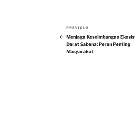
Post
Previous
PREVIOUS
navigation
Post
Menjaga Keseimbangan Ekosi
Darat Sabana: Peran Penting
Masyarakat