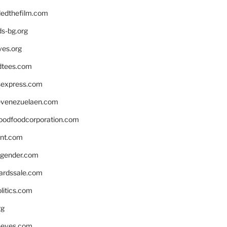
edthefilm.com
ds-bg.org
ves.org
tees.com
rsexpress.com
venezuelaen.com
oodfoodcorporation.com
nnt.com
gender.com
ardssale.com
litics.com
rg
neves.com