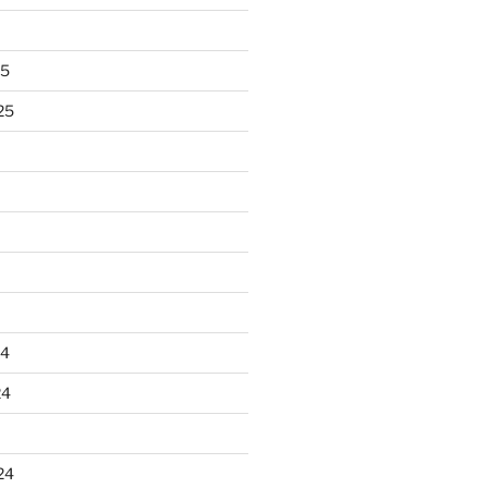
25
25
24
24
24