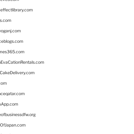
ffectlibrary.com
ns.com
yoganj.com
rceblogs.com
ames365.com
EvaCationRentals.com
rCakeDelivery.com
.com
enceqatar.com
aApp.com
eofbusinessdfw.org
OfJapan.com