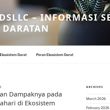
DSLLC – INFORMASI S
 DARATAN
 Ekosistem Darat
Peran Ekosistem Darat
ARCHIVES
E
dan Dampaknya pada
March 2026
ahari di Ekosistem
February 2026