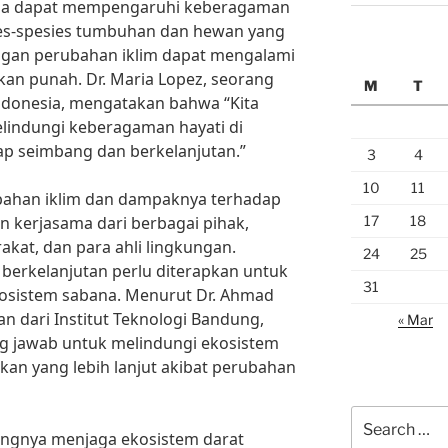
 juga dapat mempengaruhi keberagaman
ies-spesies tumbuhan dan hewan yang
gan perubahan iklim dapat mengalami
an punah. Dr. Maria Lopez, seorang
M
T
 Indonesia, mengatakan bahwa “Kita
indungi keberagaman hayati di
tap seimbang dan berkelanjutan.”
3
4
10
11
bahan iklim dan dampaknya terhadap
17
18
 kerjasama dari berbagai pihak,
kat, dan para ahli lingkungan.
24
25
 berkelanjutan perlu diterapkan untuk
31
osistem sabana. Menurut Dr. Ahmad
an dari Institut Teknologi Bandung,
« Mar
ng jawab untuk melindungi ekosistem
an yang lebih lanjut akibat perubahan
Search
ngnya menjaga ekosistem darat
for: