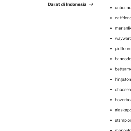
Darat di Indonesia
unbound
catfrien
marianli
wayward
pidfloo
bancode
betterm
hingsto
choosea
hoverbo
alaskapo
stsmp.o
manoel