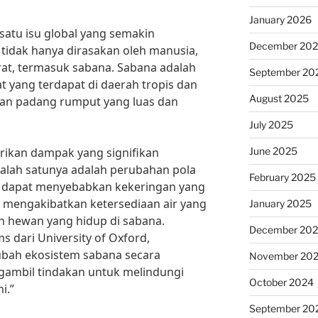
January 2026
satu isu global yang semakin
December 20
idak hanya dirasakan oleh manusia,
arat, termasuk sabana. Sabana adalah
September 20
at yang terdapat di daerah tropis dan
August 2025
gan padang rumput yang luas dan
July 2025
June 2025
rikan dampak yang signifikan
alah satunya adalah perubahan pola
February 2025
ng dapat menyebabkan kekeringan yang
t mengakibatkan ketersediaan air yang
January 2025
 hewan yang hidup di sabana.
December 20
s dari University of Oxford,
ubah ekosistem sabana secara
November 20
ngambil tindakan untuk melindungi
October 2024
i.”
September 20