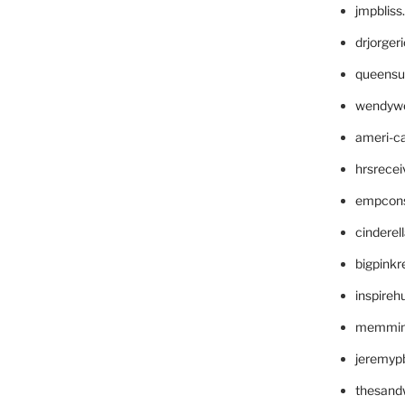
jmpblis
drjorger
queensu
wendyw
ameri-
hrsrece
empcon
cinderel
bigpinkr
inspireh
memming
jeremyp
thesand