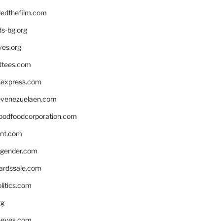
edthefilm.com
ds-bg.org
ves.org
tees.com
rsexpress.com
venezuelaen.com
oodfoodcorporation.com
nnt.com
gender.com
ardssale.com
litics.com
rg
neves.com