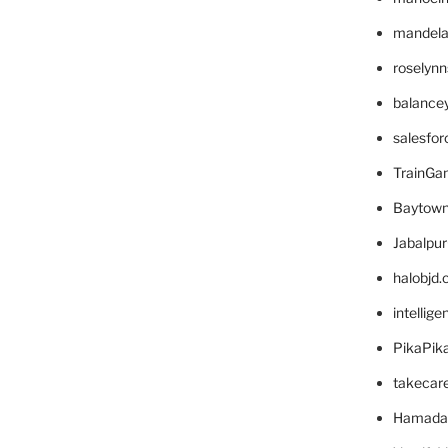
mandelae
roselyn
balance
salesfo
TrainG
Baytown
Jabalpu
halobjd
intellig
PikaPik
takecar
Hamada