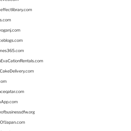
ffectlibrary.com
ns.com
yoganj.com
rceblogs.com
ames365.com
EvaCationRentals.com
rCakeDelivery.com
.com
enceqatar.com
aApp.com
eofbusinessdfw.org
OfJapan.com