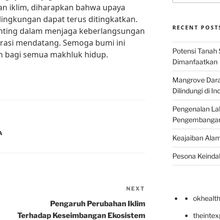
n iklim, diharapkan bahwa upaya
lingkungan dapat terus ditingkatkan.
RECENT POST
enting dalam menjaga keberlangsungan
rasi mendatang. Semoga bumi ini
Potensi Tanah 
an bagi semua makhluk hidup.
Dimanfaatkan
Mangrove Darat
Dilindungi di I
Pengenalan La
Pengembangan 
A
Keajaiban Alam
Pesona Keindah
NEXT
Next
okhealt
Post
Pengaruh Perubahan Iklim
Terhadap Keseimbangan Ekosistem
theinte