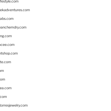
ifestyle.com
eekadventures.com
labs.com
leanchemdry.com
ing.com
acee.com
ntshop.com
te.com
om
com
ea.com
.com
torresjewelry.com