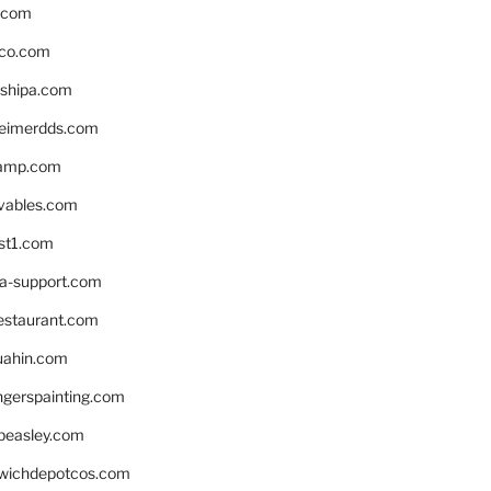
s.com
ico.com
shipa.com
eimerdds.com
camp.com
ivables.com
st1.com
la-support.com
estaurant.com
uahin.com
erspainting.com
beasley.com
wichdepotcos.com