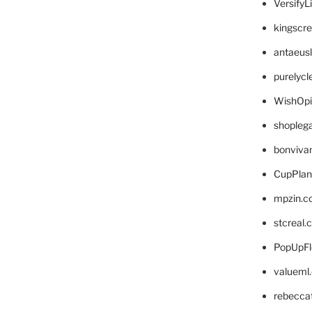
VersifyL
kingscr
antaeus
purelyc
WishOp
shopleg
bonviva
CupPlan
mpzin.c
stcreal.
PopUpFl
valueml
rebecca