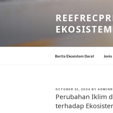
Skip
to
REEFRECPR
content
EKOSISTEM
Berita Ekosistem Darat
Jenis
POSTED
OCTOBER 31, 2024
BY
ADMINR
ON
Perubahan Iklim 
terhadap Ekosist