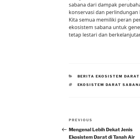
sabana dari dampak perubaha
konservasi dan perlindungan 
Kita semua memiliki peran p
ekosistem sabana untuk gene
tetap lestari dan berkelanjut
CATEGORIES
BERITA EKOSISTEM DARAT
TAGS
EKOSISTEM DARAT SABAN
Post
Previous
PREVIOUS
navigation
Post
Mengenal Lebih Dekat Jenis
Ekosistem Darat di Tanah Air