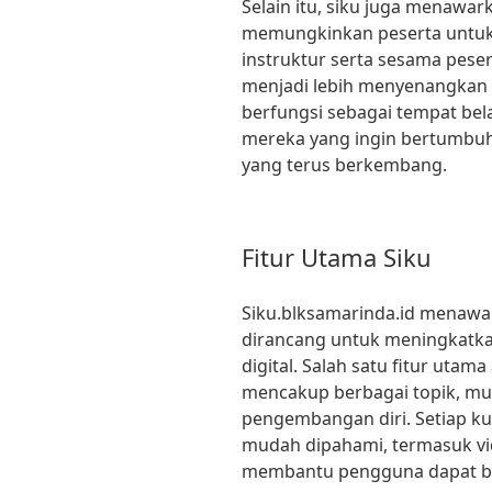
Selain itu, siku juga menawark
memungkinkan peserta untuk 
instruktur serta sesama peser
menjadi lebih menyenangkan d
berfungsi sebagai tempat bela
mereka yang ingin bertumbuh 
yang terus berkembang.
Fitur Utama Siku
Siku.blksamarinda.id menawa
dirancang untuk meningkatka
digital. Salah satu fitur utama
mencakup berbagai topik, mul
pengembangan diri. Setiap ku
mudah dipahami, termasuk vid
membantu pengguna dapat bela