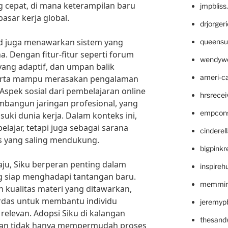
 cepat, di mana keterampilan baru
jmpblis
asar kerja global.
drjorger
.id juga menawarkan sistem yang
queensu
. Dengan fitur-fitur seperti forum
wendyw
yang adaptif, dan umpan balik
ameri-
eserta mampu merasakan pengalaman
Aspek sosial dari pembelajaran online
hrsrece
bangun jaringan profesional, yang
empcon
uki dunia kerja. Dalam konteks ini,
belajar, tetapi juga sebagai sarana
cinderel
 yang saling mendukung.
bigpinkr
aju, Siku berperan penting dalam
inspireh
g siap menghadapi tantangan baru.
memming
kualitas materi yang ditawarkan,
cerdas untuk membantu individu
jeremyp
elevan. Adopsi Siku di kalangan
thesand
ikan tidak hanya mempermudah proses