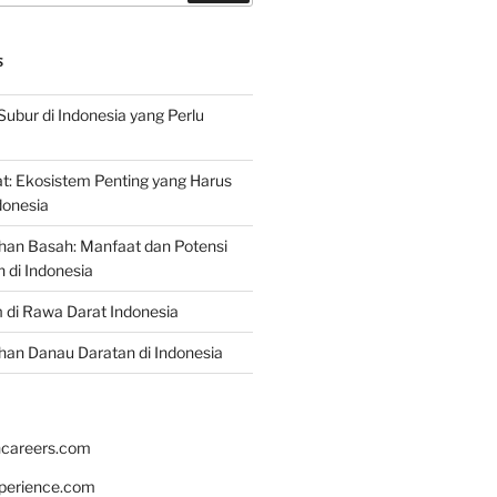
S
Subur di Indonesia yang Perlu
: Ekosistem Penting yang Harus
ndonesia
han Basah: Manfaat dan Potensi
di Indonesia
 di Rawa Darat Indonesia
an Danau Daratan di Indonesia
hcareers.com
xperience.com