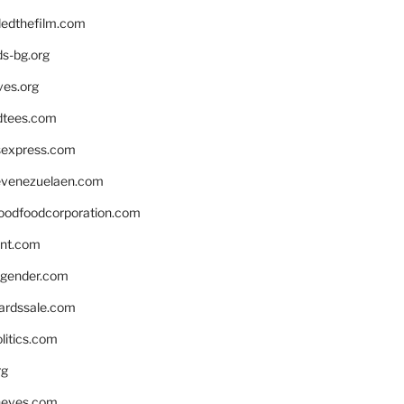
edthefilm.com
ds-bg.org
ves.org
tees.com
rsexpress.com
venezuelaen.com
oodfoodcorporation.com
nnt.com
gender.com
ardssale.com
litics.com
rg
neves.com