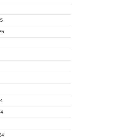
25
25
24
24
24