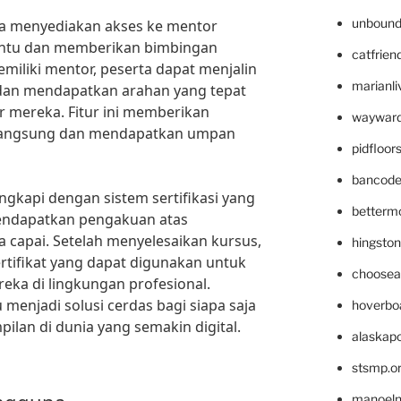
unbound
uga menyediakan akses ke mentor
antu dan memberikan bimbingan
catfrien
iliki mentor, peserta dapat menjalin
marianli
 dan mendapatkan arahan yang tepat
r mereka. Fitur ini memberikan
wayward
langsung dan mendapatkan umpan
pidfloo
bancode
engkapi dengan sistem sertifikasi yang
betterm
ndapatkan pengakuan atas
 capai. Setelah menyelesaikan kursus,
hingsto
tifikat yang dapat digunakan untuk
choosea
eka di lingkungan profesional.
u menjadi solusi cerdas bagi siapa saja
hoverbo
ilan di dunia yang semakin digital.
alaskapo
stsmp.o
manoel