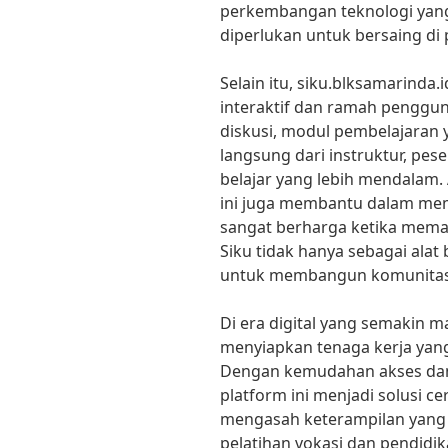
perkembangan teknologi yang
diperlukan untuk bersaing di p
Selain itu, siku.blksamarinda
interaktif dan ramah pengguna
diskusi, modul pembelajaran 
langsung dari instruktur, p
belajar yang lebih mendalam. 
ini juga membantu dalam mem
sangat berharga ketika memas
Siku tidak hanya sebagai alat 
untuk membangun komunitas
Di era digital yang semakin m
menyiapkan tenaga kerja yan
Dengan kemudahan akses dan 
platform ini menjadi solusi 
mengasah keterampilan yang r
pelatihan vokasi dan pendid