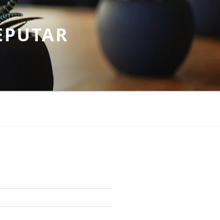
EPUTAR