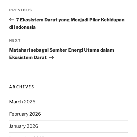
Post
Previous
PREVIOUS
navigation
Post
7 Ekosistem Darat yang Menjadi Pilar Kehidupan
di Indonesia
Next
NEXT
Post
Matahari sebagai Sumber Energi Utama dalam
Ekosistem Darat
ARCHIVES
March 2026
February 2026
January 2026