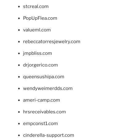
stcreal.com
PopUpFlea.com
valueml.com
rebeccatorresjewelry.com
jmpbliss.com
drjorgerico.com
queensushipa.com
wendyweimerdds.com
ameri-camp.com
hrsreceivables.com
empconst1.com
cinderella-support.com