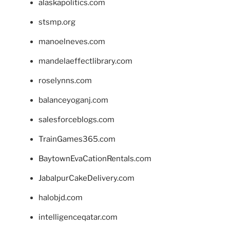
alaskapolitics.com
stsmp.org
manoelneves.com
mandelaeffectlibrary.com
roselynns.com
balanceyoganj.com
salesforceblogs.com
TrainGames365.com
BaytownEvaCationRentals.com
JabalpurCakeDelivery.com
halobjd.com
intelligenceqatar.com