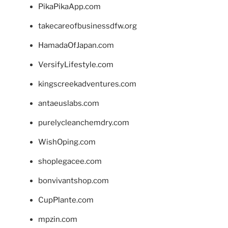
PikaPikaApp.com
takecareofbusinessdfw.org
HamadaOfJapan.com
VersifyLifestyle.com
kingscreekadventures.com
antaeuslabs.com
purelycleanchemdry.com
WishOping.com
shoplegacee.com
bonvivantshop.com
CupPlante.com
mpzin.com