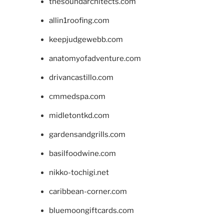
thesoundarchitects.com
allin1roofing.com
keepjudgewebb.com
anatomyofadventure.com
drivancastillo.com
cmmedspa.com
midletontkd.com
gardensandgrills.com
basilfoodwine.com
nikko-tochigi.net
caribbean-corner.com
bluemoongiftcards.com