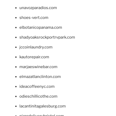
unavozparadios.com
shoes-vert.com
elbotanicopanama.com
shadyoaksrockportrvpark.com
jccoinlaundry.com
kautorepair.com
marjaeswinebar.com
elmazatlanclinton.com
ideacoffeenyc.com
odieschillicothe.com
lacantinitagalesburg.com