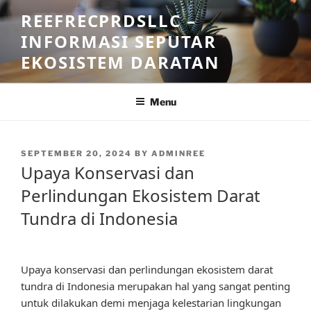
Skip
REEFRECPRDSLLC –
to
INFORMASI SEPUTAR
content
EKOSISTEM DARATAN
Menu
POSTED
SEPTEMBER 20, 2024
BY
ADMINREE
ON
Upaya Konservasi dan
Perlindungan Ekosistem Darat
Tundra di Indonesia
Upaya konservasi dan perlindungan ekosistem darat
tundra di Indonesia merupakan hal yang sangat penting
untuk dilakukan demi menjaga kelestarian lingkungan