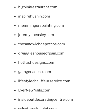
bigpinkrestaurant.com
inspirehuahin.com
memmingerspainting.com
jeremypbeasley.com
thesandwichdepotcos.com
drgiggleshouseofpain.com
hotflashdesigns.com
garagenadeau.com
lifestylechauffeurservice.com
EverNewNails.com
insideoutdecoratingcentre.com
salvatoresinpoint.com