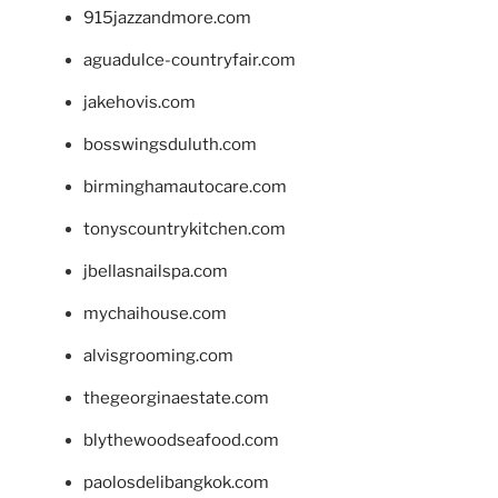
915jazzandmore.com
aguadulce-countryfair.com
jakehovis.com
bosswingsduluth.com
birminghamautocare.com
tonyscountrykitchen.com
jbellasnailspa.com
mychaihouse.com
alvisgrooming.com
thegeorginaestate.com
blythewoodseafood.com
paolosdelibangkok.com