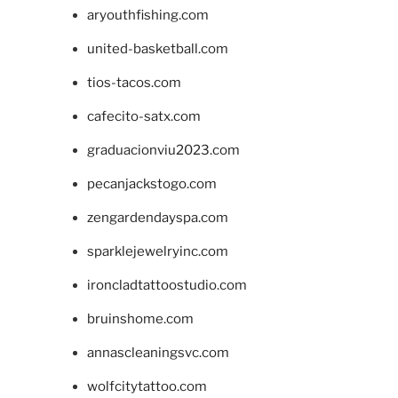
aryouthfishing.com
united-basketball.com
tios-tacos.com
cafecito-satx.com
graduacionviu2023.com
pecanjackstogo.com
zengardendayspa.com
sparklejewelryinc.com
ironcladtattoostudio.com
bruinshome.com
annascleaningsvc.com
wolfcitytattoo.com