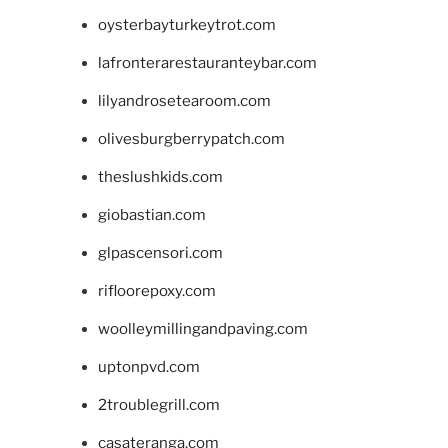
oysterbayturkeytrot.com
lafronterarestauranteybar.com
lilyandrosetearoom.com
olivesburgberrypatch.com
theslushkids.com
giobastian.com
glpascensori.com
rifloorepoxy.com
woolleymillingandpaving.com
uptonpvd.com
2troublegrill.com
casateranga.com