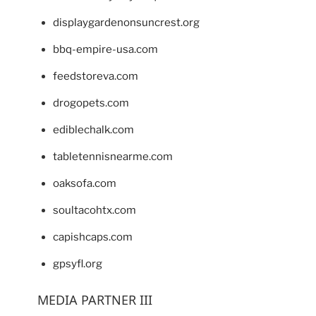
displaygardenonsuncrest.org
bbq-empire-usa.com
feedstoreva.com
drogopets.com
ediblechalk.com
tabletennisnearme.com
oaksofa.com
soultacohtx.com
capishcaps.com
gpsyfl.org
MEDIA PARTNER III