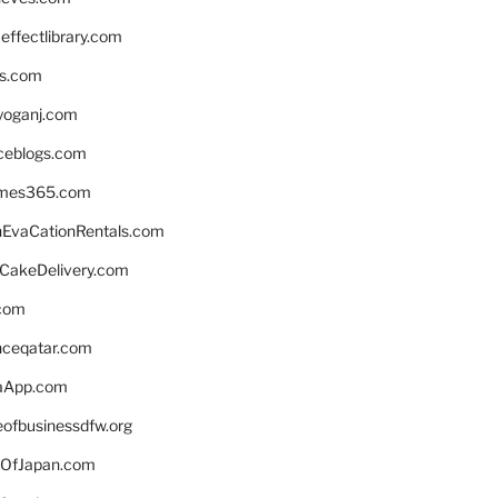
ffectlibrary.com
ns.com
yoganj.com
rceblogs.com
ames365.com
EvaCationRentals.com
rCakeDelivery.com
.com
enceqatar.com
aApp.com
eofbusinessdfw.org
OfJapan.com