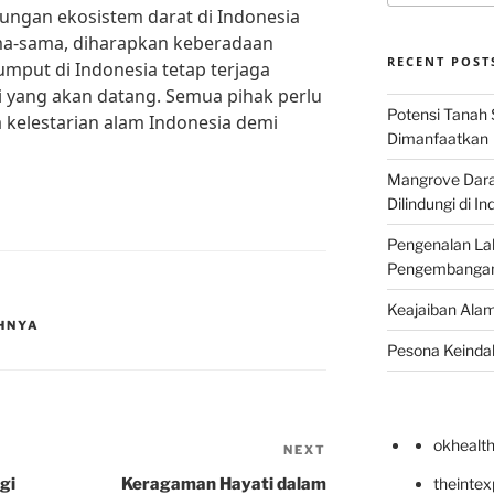
ungan ekosistem darat di Indonesia
ma-sama, diharapkan keberadaan
RECENT POST
mput di Indonesia tetap terjaga
i yang akan datang. Semua pihak perlu
Potensi Tanah 
 kelestarian alam Indonesia demi
Dimanfaatkan
Mangrove Darat
Dilindungi di I
Pengenalan La
Pengembangan 
Keajaiban Alam
HNYA
Pesona Keindah
okhealt
NEXT
Next
Post
gi
Keragaman Hayati dalam
theinte