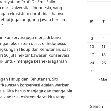
pernyataan Prof. Dr. Emil Salim,
 dari Universitas Indonesia, yang
gan ekosistem darat tidak hanya
tetapi juga tanggung jawab bersama
M
T
.”
an konservasi juga menjadi kunci
3
4
ngan ekosistem darat di Indonesia.
10
11
ngkungan Hidup dan Kehutanan, saat
17
18
ari 50 juta hektar kawasan konservasi
baik untuk menjaga keanekaragaman
24
25
31
ngan Hidup dan Kehutanan, Siti
« Mar
“Kawasan konservasi adalah warisan
ia. Kita harus menjaga dan mengelola
ik agar ekosistem darat kita tetap
Search
for: