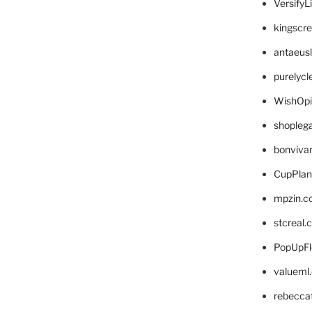
VersifyL
kingscr
antaeus
purelyc
WishOp
shopleg
bonviva
CupPlan
mpzin.c
stcreal.
PopUpFl
valueml
rebecca