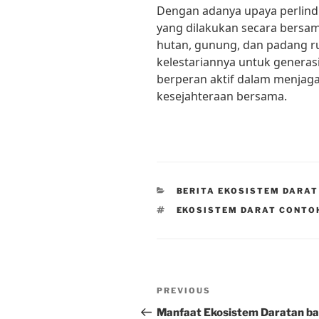
Dengan adanya upaya perlind
yang dilakukan secara bersa
hutan, gunung, dan padang ru
kelestariannya untuk generas
berperan aktif dalam menjaga
kesejahteraan bersama.
CATEGORIES
BERITA EKOSISTEM DARAT
TAGS
EKOSISTEM DARAT CONTO
Post
Previous
PREVIOUS
navigation
Post
Manfaat Ekosistem Daratan ba