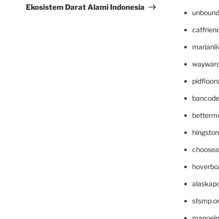
Ekosistem Darat Alami Indonesia
unbound
catfrien
marianli
wayward
pidfloo
bancode
betterm
hingsto
choosea
hoverbo
alaskapo
stsmp.o
manoel