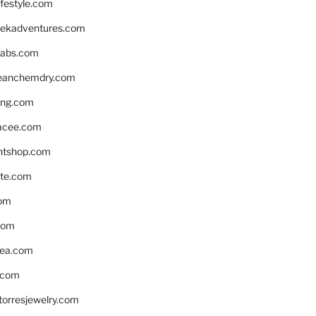
ifestyle.com
eekadventures.com
labs.com
leanchemdry.com
ing.com
acee.com
ntshop.com
te.com
om
com
ea.com
.com
torresjewelry.com