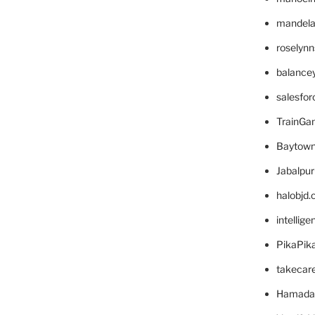
mandelae
roselyn
balance
salesfo
TrainG
Baytown
Jabalpu
halobjd
intellig
PikaPik
takecar
Hamada