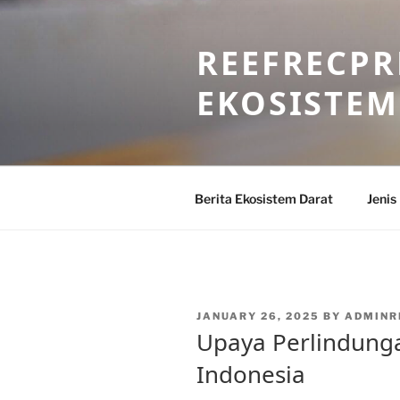
Skip
to
REEFRECPR
content
EKOSISTEM
Berita Ekosistem Darat
Jenis
POSTED
JANUARY 26, 2025
BY
ADMINR
ON
Upaya Perlindunga
Indonesia