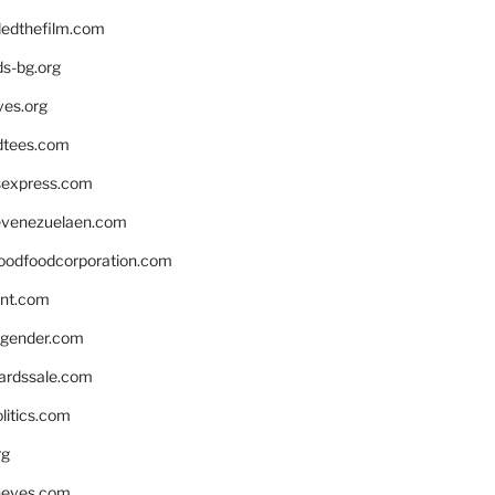
edthefilm.com
ds-bg.org
ves.org
tees.com
rsexpress.com
venezuelaen.com
oodfoodcorporation.com
nnt.com
gender.com
ardssale.com
litics.com
rg
neves.com