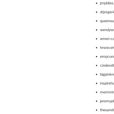
jmpblis
drjorger
queensu
wendyw
ameri-
hrsrece
empcon
cinderel
bigpinkr
inspireh
memming
jeremyp
thesand