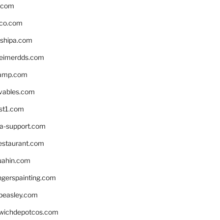
s.com
ico.com
shipa.com
eimerdds.com
camp.com
ivables.com
st1.com
la-support.com
estaurant.com
uahin.com
erspainting.com
beasley.com
wichdepotcos.com