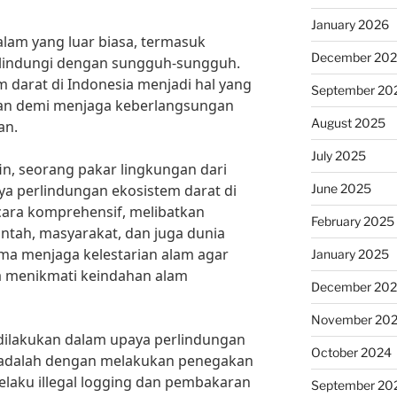
January 2026
alam yang luar biasa, termasuk
December 20
dilindungi dengan sungguh-sungguh.
 darat di Indonesia menjadi hal yang
September 20
kan demi menjaga keberlangsungan
August 2025
an.
July 2025
ifin, seorang pakar lingkungan dari
June 2025
aya perlindungan ekosistem darat di
cara komprehensif, melibatkan
February 2025
intah, masyarakat, dan juga dunia
ma menjaga kelestarian alam agar
January 2025
a menikmati keindahan alam
December 20
November 20
 dilakukan dalam upaya perlindungan
October 2024
a adalah dengan melakukan penegakan
laku illegal logging dan pembakaran
September 20