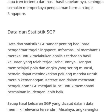
atau tren tertentu dari hasil-hasil sebelumnya, sehingga
semakin memperkaya pengalaman bermain togel
Singapore.
Data dan Statistik SGP
Data dan statistik SGP sangat penting bagi para
penggemar togel Singapore. Informasi ini membantu
mereka untuk melakukan analisis terhadap hasil
keluaran yang telah terjadi sebelumnya. Dengan
mempelajari pola dan angka yang sering muncul,
pemain dapat meningkatkan peluang mereka untuk
meraih kemenangan. Keteraturan dalam mencatat
pengeluaran SGP menjadi kunci untuk memahami
permainan ini dengan lebih baik.
Setiap hasil keluaran SGP yang dicatat dalam data
memiliki relevansi tersendiri. Misalnya, angka-angka