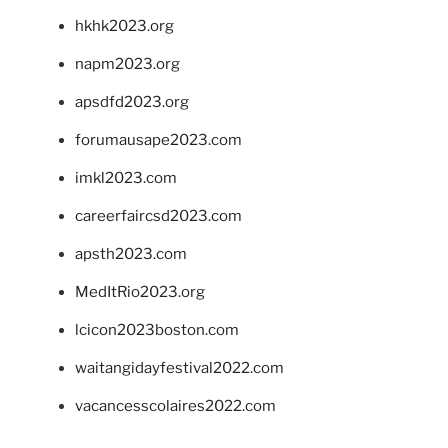
hkhk2023.org
napm2023.org
apsdfd2023.org
forumausape2023.com
imkl2023.com
careerfaircsd2023.com
apsth2023.com
MedItRio2023.org
lcicon2023boston.com
waitangidayfestival2022.com
vacancesscolaires2022.com