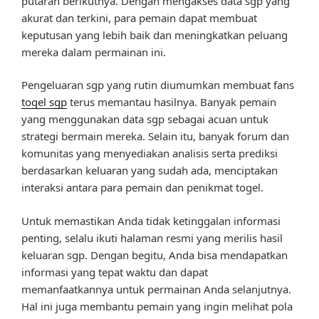
putaran berikutnya. Dengan mengakses data sgp yang
akurat dan terkini, para pemain dapat membuat
keputusan yang lebih baik dan meningkatkan peluang
mereka dalam permainan ini.
Pengeluaran sgp yang rutin diumumkan membuat fans
togel sgp
terus memantau hasilnya. Banyak pemain
yang menggunakan data sgp sebagai acuan untuk
strategi bermain mereka. Selain itu, banyak forum dan
komunitas yang menyediakan analisis serta prediksi
berdasarkan keluaran yang sudah ada, menciptakan
interaksi antara para pemain dan penikmat togel.
Untuk memastikan Anda tidak ketinggalan informasi
penting, selalu ikuti halaman resmi yang merilis hasil
keluaran sgp. Dengan begitu, Anda bisa mendapatkan
informasi yang tepat waktu dan dapat
memanfaatkannya untuk permainan Anda selanjutnya.
Hal ini juga membantu pemain yang ingin melihat pola