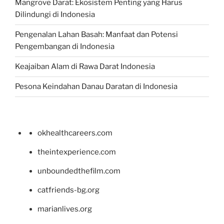
Mangrove Darat: Ekosistem Penting yang Harus
Dilindungi di Indonesia
Pengenalan Lahan Basah: Manfaat dan Potensi
Pengembangan di Indonesia
Keajaiban Alam di Rawa Darat Indonesia
Pesona Keindahan Danau Daratan di Indonesia
okhealthcareers.com
theintexperience.com
unboundedthefilm.com
catfriends-bg.org
marianlives.org