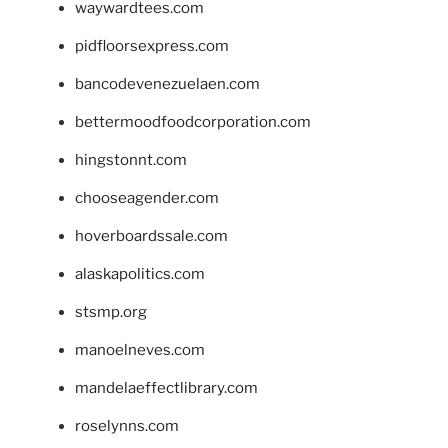
waywardtees.com
pidfloorsexpress.com
bancodevenezuelaen.com
bettermoodfoodcorporation.com
hingstonnt.com
chooseagender.com
hoverboardssale.com
alaskapolitics.com
stsmp.org
manoelneves.com
mandelaeffectlibrary.com
roselynns.com