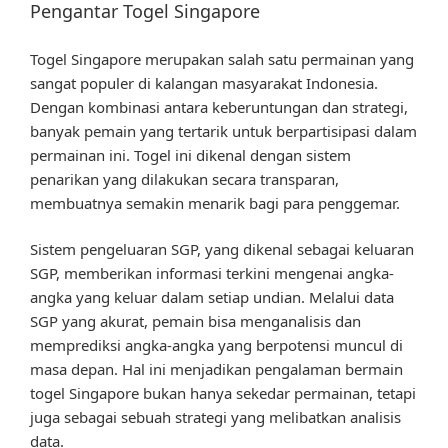
Pengantar Togel Singapore
Togel Singapore merupakan salah satu permainan yang
sangat populer di kalangan masyarakat Indonesia.
Dengan kombinasi antara keberuntungan dan strategi,
banyak pemain yang tertarik untuk berpartisipasi dalam
permainan ini. Togel ini dikenal dengan sistem
penarikan yang dilakukan secara transparan,
membuatnya semakin menarik bagi para penggemar.
Sistem pengeluaran SGP, yang dikenal sebagai keluaran
SGP, memberikan informasi terkini mengenai angka-
angka yang keluar dalam setiap undian. Melalui data
SGP yang akurat, pemain bisa menganalisis dan
memprediksi angka-angka yang berpotensi muncul di
masa depan. Hal ini menjadikan pengalaman bermain
togel Singapore bukan hanya sekedar permainan, tetapi
juga sebagai sebuah strategi yang melibatkan analisis
data.