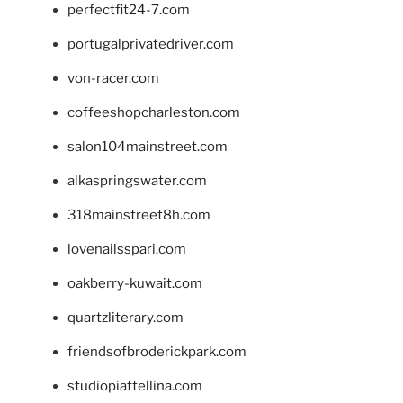
perfectfit24-7.com
portugalprivatedriver.com
von-racer.com
coffeeshopcharleston.com
salon104mainstreet.com
alkaspringswater.com
318mainstreet8h.com
lovenailsspari.com
oakberry-kuwait.com
quartzliterary.com
friendsofbroderickpark.com
studiopiattellina.com