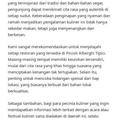
yang terinspirasi dari tradisi dan bahan-bahan segar,
pengunjung dapat menikmati cita rasa yang autentik di
setiap sudut. Keberadaan penginapan yang nyaman dan
ramah menjadikan pengalaman kuliner ini tidak hanya
sekedar makan, tetapi juga menyenangkan dan
berkesan.
Kami sangat merekomendasikan untuk menjelajahi
setiap restoran yang tersedia di Piccoli Alberghi Tipici.
Masing-masing tempat memiliki keunikan tersendiri,
mulai dari cita rasa yang khas hingga suasana yang
menciptakan kenangan tak terlupakan. Selain itu,
penting untuk mencoba hidangan spesial dari tiap
lokasi, yang biasanya terbuat dari bahan lokal
berkualitas.
Sebagai tambahan, bagi para pecinta kuliner yang ingin
mendapatkan informasi lebih terkait dengan acara atau
festival kuliner yang diadakan di daerah ini, selalu