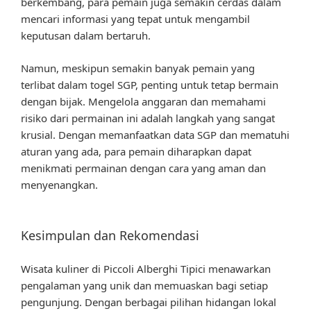
berkembang, para pemain juga semakin cerdas dalam
mencari informasi yang tepat untuk mengambil
keputusan dalam bertaruh.
Namun, meskipun semakin banyak pemain yang
terlibat dalam togel SGP, penting untuk tetap bermain
dengan bijak. Mengelola anggaran dan memahami
risiko dari permainan ini adalah langkah yang sangat
krusial. Dengan memanfaatkan data SGP dan mematuhi
aturan yang ada, para pemain diharapkan dapat
menikmati permainan dengan cara yang aman dan
menyenangkan.
Kesimpulan dan Rekomendasi
Wisata kuliner di Piccoli Alberghi Tipici menawarkan
pengalaman yang unik dan memuaskan bagi setiap
pengunjung. Dengan berbagai pilihan hidangan lokal