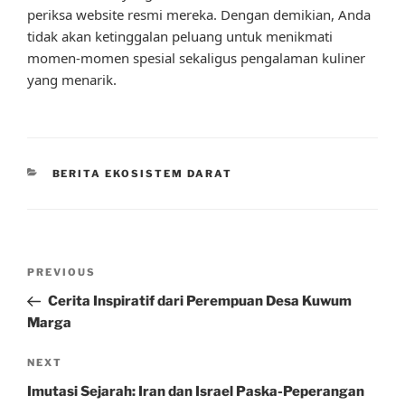
periksa website resmi mereka. Dengan demikian, Anda
tidak akan ketinggalan peluang untuk menikmati
momen-momen spesial sekaligus pengalaman kuliner
yang menarik.
CATEGORIES
BERITA EKOSISTEM DARAT
Post
Previous
PREVIOUS
navigation
Post
Cerita Inspiratif dari Perempuan Desa Kuwum
Marga
Next
NEXT
Post
Imutasi Sejarah: Iran dan Israel Paska-Peperangan