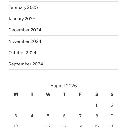
February 2025
January 2025
December 2024
November 2024
October 2024
September 2024
August 2026
M
T
W
T
F
S
S
1
2
3
4
5
6
7
8
9
10
11
12
13
14
15
16