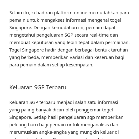
Selain itu, kehadiran platform online memudahkan para
pemain untuk mengakses informasi mengenai togel
Singapore. Dengan kemudahan ini, pemain dapat
mengetahui pengeluaran SGP secara real-time dan
membuat keputusan yang lebih tepat dalam permainan.
Togel Singapore hadir dengan berbagai bentuk taruhan
yang berbeda, memberikan variasi dan keseruan bagi
para pemain dalam setiap kesempatan.
Keluaran SGP Terbaru
Keluaran SGP terbaru menjadi salah satu informasi
yang paling banyak dicari oleh penggemar togel
Singapore. Setiap hasil pengeluaran sgp memberikan
peluang baru bagi pemain untuk menganalisis dan
merumuskan angka-angka yang mungkin keluar di