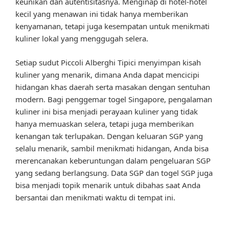
keunikan dan autentisitasnya. Menginap di hotel-hotel
kecil yang menawan ini tidak hanya memberikan
kenyamanan, tetapi juga kesempatan untuk menikmati
kuliner lokal yang menggugah selera.
Setiap sudut Piccoli Alberghi Tipici menyimpan kisah
kuliner yang menarik, dimana Anda dapat mencicipi
hidangan khas daerah serta masakan dengan sentuhan
modern. Bagi penggemar togel Singapore, pengalaman
kuliner ini bisa menjadi perayaan kuliner yang tidak
hanya memuaskan selera, tetapi juga memberikan
kenangan tak terlupakan. Dengan keluaran SGP yang
selalu menarik, sambil menikmati hidangan, Anda bisa
merencanakan keberuntungan dalam pengeluaran SGP
yang sedang berlangsung. Data SGP dan togel SGP juga
bisa menjadi topik menarik untuk dibahas saat Anda
bersantai dan menikmati waktu di tempat ini.