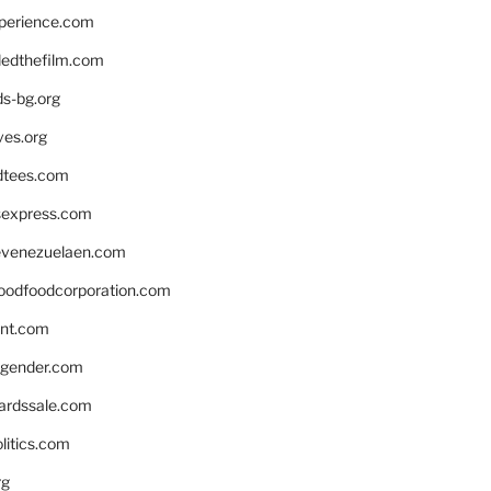
xperience.com
edthefilm.com
ds-bg.org
ves.org
tees.com
rsexpress.com
venezuelaen.com
oodfoodcorporation.com
nnt.com
gender.com
ardssale.com
litics.com
rg