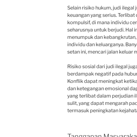
Selain risiko hukum, judi ileg
keuangan yang serius. Terliba
kompulsif, di mana individu c
seharusnya untuk berjudi. Hal 
menumpuk dan kebangkrutan, 
individu dan keluarganya. Ban
setan ini, mencari jalan keluar m
Risiko sosial dari judi ilegal ju
berdampak negatif pada hubun
Konflik dapat meningkat ketik
dan ketegangan emosional da
yang terlibat dalam perjudian i
sulit, yang dapat mengarah pad
termasuk peningkatan kejahat
Tanggapan Masyaraka