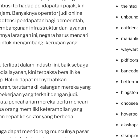
busi terhadap pendapatan pajak, kini
theinte
am. Banyaknya operator judi online
unbound
 potensi pendapatan bagi pemerintah,
embangunan infrastruktur dan layanan
catfrien
nnya larangan ini, negara harus mencari
marianli
 untuk mengimbangi kerugian yang
wayward
pidfloo
erlibat dalam industri ini, baik sebagai
bancode
a layanan, kini terpaksa beralih ke
up. Hal ini dapat menyebabkan
betterm
uran, terutama di kalangan mereka yang
hingsto
kerjaan yang terkait dengan judi.
ata pencaharian mereka perlu mencari
choosea
mua orang memiliki keterampilan yang
hoverbo
n cepat ke sektor yang berbeda.
alaskapo
e juga dapat mendorong munculnya pasar
stsmp.o