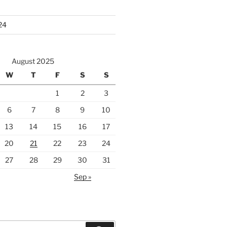
24
August 2025
W
T
F
S
S
1
2
3
6
7
8
9
10
13
14
15
16
17
20
21
22
23
24
27
28
29
30
31
Sep »