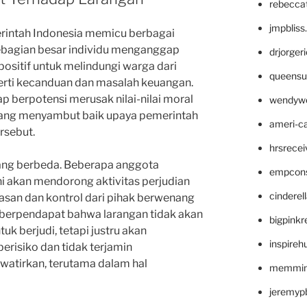
rebecca
jmpblis
erintah Indonesia memicu berbagai
ebagian besar individu menganggap
drjorger
positif untuk melindungi warga dari
queensu
erti kecanduan dan masalah keuangan.
p berpotensi merusak nilai-nilai moral
wendyw
orang menyambut baik upaya pemerintah
ameri-
rsebut.
hrsrece
ang berbeda. Beberapa anggota
empcon
i akan mendorong aktivitas perjudian
cinderel
wasan dan kontrol dari pihak berwenang
 berpendapat bahwa larangan tidak akan
bigpinkr
k berjudi, tetapi justru akan
inspireh
erisiko dan tidak terjamin
watirkan, terutama dalam hal
memming
jeremyp