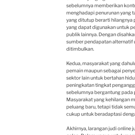
sebelumnya memberikan kontri
menghadapi penurunan yang taj
yang ditutup berarti hilangnya
yang dapat digunakan untuk p
publik lainnya. Dengan disahka
sumber pendapatan alternatif
ditimbulkan.
Kedua, masyarakat yang dahulu t
pemain maupun sebagai penyedi
sektor lain untuk bertahan hid
peningkatan tingkat pengangg
sebelumnya bergantung pada pe
Masyarakat yang kehilangan m
peluang baru, tetapi tidak se
cukup untuk beradaptasi denga
Akhirnya, larangan judi onlin