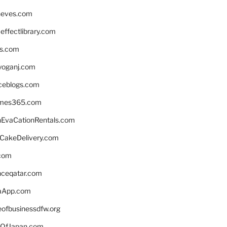
neves.com
ffectlibrary.com
ns.com
yoganj.com
rceblogs.com
ames365.com
EvaCationRentals.com
rCakeDelivery.com
.com
enceqatar.com
aApp.com
eofbusinessdfw.org
OfJapan.com