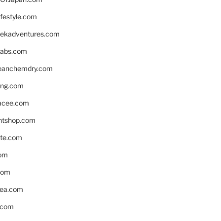
ifestyle.com
eekadventures.com
labs.com
leanchemdry.com
ing.com
acee.com
ntshop.com
te.com
om
com
ea.com
.com