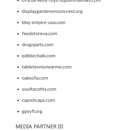
official-kelly-toys-squishmallows.com
displaygardenonsuncrest.org
bbq-empire-usa.com
feedstoreva.com
drogopets.com
ediblechalk.com
tabletennisnearme.com
oaksofa.com
soultacohtx.com
capishcaps.com
gpsyfl.org
MEDIA PARTNER III