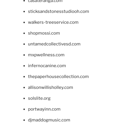
casateranga.com
sticksandstonesstudiooh.com
walkers-treeservice.com
shopmossi.com
untamedcollectivesd.com
mxpwellness.com
infernocanine.com
thepaperhousecollection.com
allisonwillisholley.com
solslite.org
portwayinn.com
djmaddogmusic.com