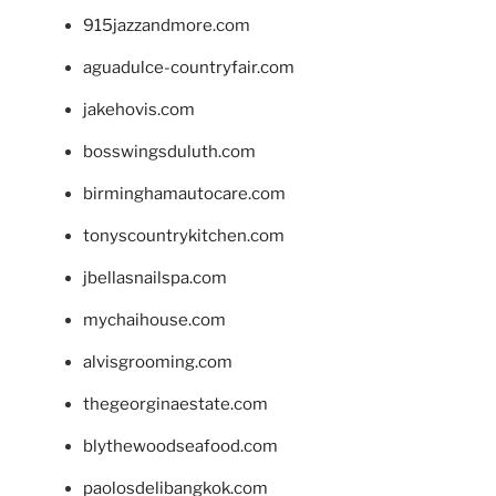
915jazzandmore.com
aguadulce-countryfair.com
jakehovis.com
bosswingsduluth.com
birminghamautocare.com
tonyscountrykitchen.com
jbellasnailspa.com
mychaihouse.com
alvisgrooming.com
thegeorginaestate.com
blythewoodseafood.com
paolosdelibangkok.com