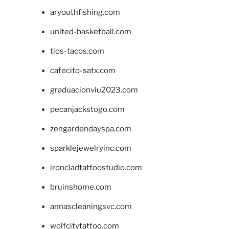
aryouthfishing.com
united-basketball.com
tios-tacos.com
cafecito-satx.com
graduacionviu2023.com
pecanjackstogo.com
zengardendayspa.com
sparklejewelryinc.com
ironcladtattoostudio.com
bruinshome.com
annascleaningsvc.com
wolfcitytattoo.com