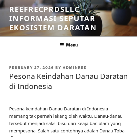
Skip
REEFRECPRDSLLC –
to
INFORMASI SEPUTAR
content
EKOSISTEM DARATAN
Menu
POSTED
FEBRUARY 27, 2026
BY
ADMINREE
ON
Pesona Keindahan Danau Daratan
di Indonesia
Pesona keindahan Danau Daratan di Indonesia
memang tak pernah lekang oleh waktu. Danau-danau
tersebut menjadi saksi bisu dari keajaiban alam yang
mempesona. Salah satu contohnya adalah Danau Toba