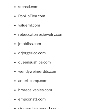
stcreal.com
PopUpFlea.com
valueml.com
rebeccatorresjewelry.com
jmpbliss.com
drjorgerico.com
queensushipa.com
wendyweimerdds.com
ameri-camp.com
hrsreceivables.com
empconst1.com
cinderella-support.com