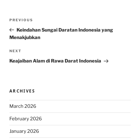
Post
Previous
PREVIOUS
navigation
Post
Keindahan Sungai Daratan Indonesia yang
Menakjubkan
Next
NEXT
Post
Keajaiban Alam di Rawa Darat Indonesia
ARCHIVES
March 2026
February 2026
January 2026