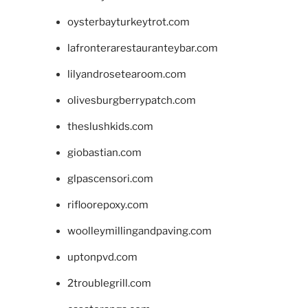
oysterbayturkeytrot.com
lafronterarestauranteybar.com
lilyandrosetearoom.com
olivesburgberrypatch.com
theslushkids.com
giobastian.com
glpascensori.com
rifloorepoxy.com
woolleymillingandpaving.com
uptonpvd.com
2troublegrill.com