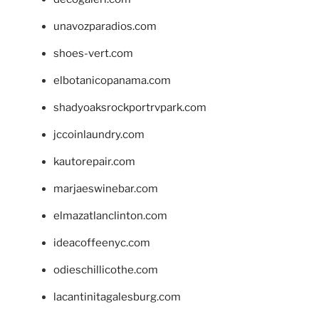
unavozparadios.com
shoes-vert.com
elbotanicopanama.com
shadyoaksrockportrvpark.com
jccoinlaundry.com
kautorepair.com
marjaeswinebar.com
elmazatlanclinton.com
ideacoffeenyc.com
odieschillicothe.com
lacantinitagalesburg.com