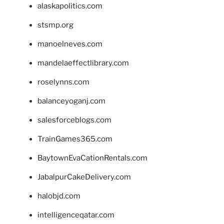
alaskapolitics.com
stsmp.org
manoelneves.com
mandelaeffectlibrary.com
roselynns.com
balanceyoganj.com
salesforceblogs.com
TrainGames365.com
BaytownEvaCationRentals.com
JabalpurCakeDelivery.com
halobjd.com
intelligenceqatar.com