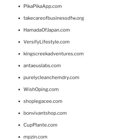
PikaPikaApp.com
takecareofbusinessdfw.org
HamadaOfJapan.com
VersifyLifestyle.com
kingscreekadventures.com
antaeuslabs.com
purelycleanchemdry.com
WishOping.com
shoplegacee.com
bonvivantshop.com
CupPlante.com
mpzin.com