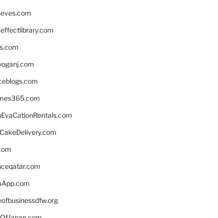
neves.com
ffectlibrary.com
ns.com
yoganj.com
rceblogs.com
ames365.com
EvaCationRentals.com
rCakeDelivery.com
.com
enceqatar.com
aApp.com
eofbusinessdfw.org
OfJapan.com