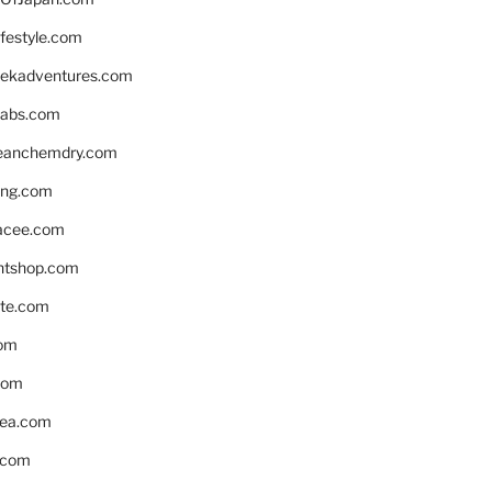
ifestyle.com
eekadventures.com
labs.com
leanchemdry.com
ing.com
acee.com
ntshop.com
te.com
om
com
ea.com
.com