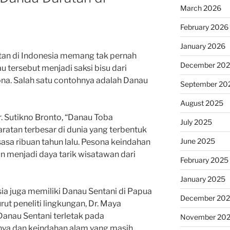
March 2026
February 2026
January 2026
an di Indonesia memang tak pernah
December 20
 tersebut menjadi saksi bisu dari
a. Salah satu contohnya adalah Danau
September 20
August 2025
r. Sutikno Bronto, “Danau Toba
July 2025
ratan terbesar di dunia yang terbentuk
June 2025
sasa ribuan tahun lalu. Pesona keindahan
an menjadi daya tarik wisatawan dari
February 2025
January 2025
ia juga memiliki Danau Sentani di Papua
December 20
ut peneliti lingkungan, Dr. Maya
anau Sentani terletak pada
November 20
nya dan keindahan alam yang masih