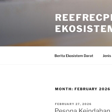
Skip
to
REEFRECP
content
EKOSISTE
Berita Ekosistem Darat
Jenis
MONTH:
FEBRUARY 2026
POSTED
FEBRUARY 27, 2026
ON
Pesona Keindahan 