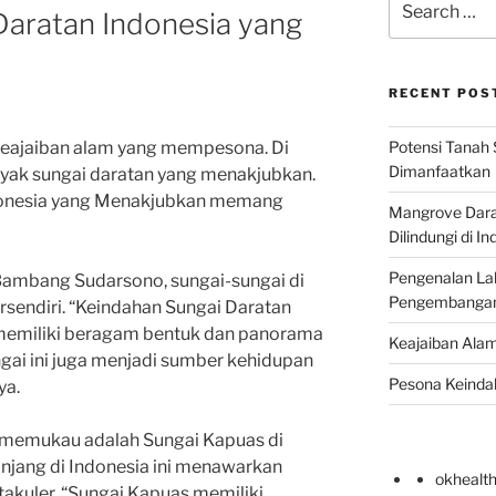
Daratan Indonesia yang
for:
RECENT POS
Potensi Tanah 
keajaiban alam yang mempesona. Di
Dimanfaatkan
anyak sungai daratan yang menakjubkan.
donesia yang Menakjubkan memang
Mangrove Darat
Dilindungi di I
Pengenalan La
. Bambang Sudarsono, sungai-sungai di
Pengembangan 
rsendiri. “Keindahan Sungai Daratan
memiliki beragam bentuk dan panorama
Keajaiban Alam
ai ini juga menjadi sumber kehidupan
Pesona Keindah
ya.
g memukau adalah Sungai Kapuas di
anjang di Indonesia ini menawarkan
okhealt
kuler. “Sungai Kapuas memiliki