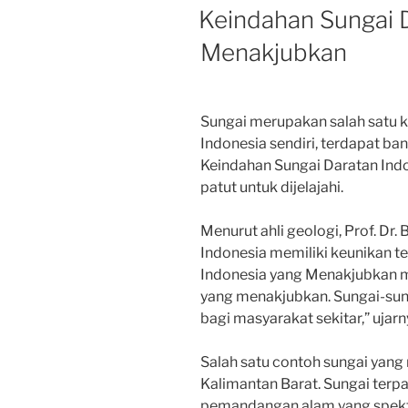
ON
Keindahan Sungai 
Menakjubkan
Sungai merupakan salah satu 
Indonesia sendiri, terdapat b
Keindahan Sungai Daratan In
patut untuk dijelajahi.
Menurut ahli geologi, Prof. Dr
Indonesia memiliki keunikan te
Indonesia yang Menakjubkan 
yang menakjubkan. Sungai-sung
bagi masyarakat sekitar,” ujarn
Salah satu contoh sungai yan
Kalimantan Barat. Sungai terp
pemandangan alam yang spekta