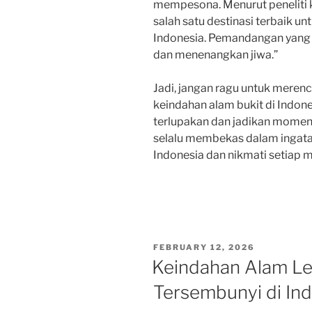
mempesona. Menurut peneliti k
salah satu destinasi terbaik u
Indonesia. Pemandangan yang
dan menenangkan jiwa.”
Jadi, jangan ragu untuk mere
keindahan alam bukit di Indon
terlupakan dan jadikan momen
selalu membekas dalam ingatan
Indonesia dan nikmati setiap
POSTED
FEBRUARY 12, 2026
ON
Keindahan Alam L
Tersembunyi di In