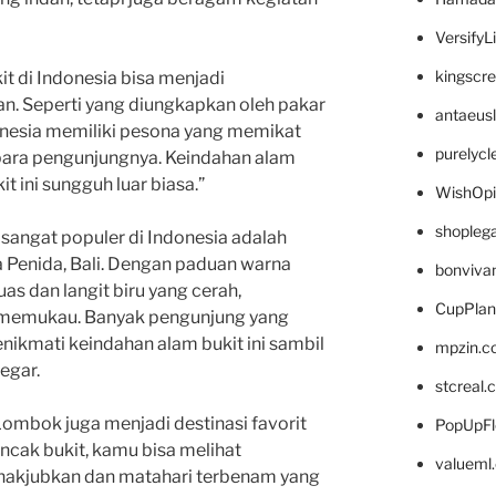
VersifyL
kingscr
t di Indonesia bisa menjadi
n. Seperti yang diungkapkan oleh pakar
antaeus
donesia memiliki pesona yang memikat
purelyc
ara pengunjungnya. Keindahan alam
t ini sungguh luar biasa.”
WishOp
shopleg
g sangat populer di Indonesia adalah
a Penida, Bali. Dengan paduan warna
bonviva
as dan langit biru yang cerah,
CupPlan
 memukau. Banyak pengunjung yang
ikmati keindahan alam bukit ini sambil
mpzin.c
egar.
stcreal.
 Lombok juga menjadi destinasi favorit
PopUpFl
uncak bukit, kamu bisa melihat
valueml
akjubkan dan matahari terbenam yang