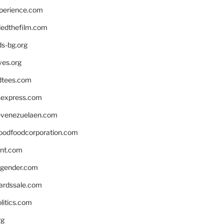
xperience.com
edthefilm.com
ds-bg.org
ves.org
tees.com
rsexpress.com
venezuelaen.com
oodfoodcorporation.com
nnt.com
gender.com
ardssale.com
litics.com
rg