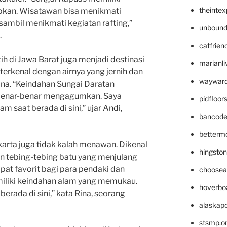
theinte
bkan. Wisatawan bisa menikmati
sambil menikmati kegiatan rafting,”
unbound
.
catfrien
ih di Jawa Barat juga menjadi destinasi
marianli
 terkenal dengan airnya yang jernih dan
wayward
a. “Keindahan Sungai Daratan
benar-benar mengagumkan. Saya
pidfloo
 saat berada di sini,” ujar Andi,
bancode
betterm
akarta juga tidak kalah menawan. Dikenal
hingsto
an tebing-tebing batu yang menjulang
pat favorit bagi para pendaki dan
choosea
miliki keindahan alam yang memukau.
hoverbo
erada di sini,” kata Rina, seorang
alaskapo
stsmp.o