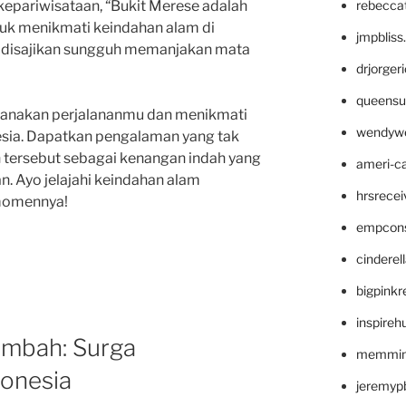
rebecca
epariwisataan, “Bukit Merese adalah
ntuk menikmati keindahan alam di
jmpblis
 disajikan sungguh memanjakan mata
drjorger
queensu
ncanakan perjalananmu dan menikmati
wendyw
esia. Dapatkan pengalaman yang tak
 tersebut sebagai kenangan indah yang
ameri-
. Ayo jelajahi keindahan alam
hrsrece
 momennya!
empcon
cinderel
bigpinkr
inspireh
embah: Surga
memming
donesia
jeremyp