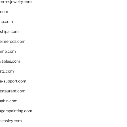
torresjewelry.com
s.com
ico.com
shipa.com
eimerdds.com
camp.com
ivables.com
st1.com
la-support.com
estaurant.com
uahin.com
erspainting.com
beasley.com