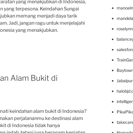
ratan yang menakjubkan di Indonesia,
manoel
an yang terpesona. Keindahan Sungai
jubkan memang menjadi daya tarik
mandelae
lam. Jadi, jangan ragu untuk menjelajahi
roselyn
donesia yang menakjubkan.
balance
salesfo
TrainG
Baytown
an Alam Bukit di
Jabalpu
halobjd
intellig
ti keindahan alam bukit di Indonesia?
PikaPik
nakan perjalananmu ke destinasi alam
takecar
kit di Indonesia tidak hanya
 indah, tetapi juga beragam kegiatan
Hamada