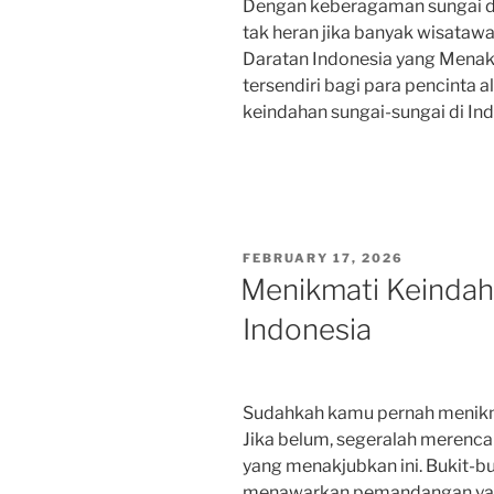
Dengan keberagaman sungai da
tak heran jika banyak wisataw
Daratan Indonesia yang Menak
tersendiri bagi para pencinta a
keindahan sungai-sungai di In
POSTED
FEBRUARY 17, 2026
ON
Menikmati Keindah
Indonesia
Sudahkah kamu pernah menikma
Jika belum, segeralah merenca
yang menakjubkan ini. Bukit-bu
menawarkan pemandangan yang