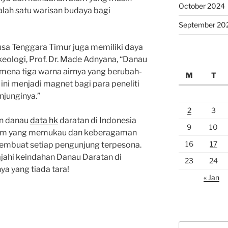
October 2024
salah satu warisan budaya bagi
September 20
Nusa Tenggara Timur juga memiliki daya
rkeologi, Prof. Dr. Made Adnyana, “Danau
mena tiga warna airnya yang berubah-
M
T
ini menjadi magnet bagi para peneliti
njunginya.”
2
3
an danau
data hk
daratan di Indonesia
9
10
lam yang memukau dan keberagaman
16
17
 membuat setiap pengunjung terpesona.
ajahi keindahan Danau Daratan di
23
24
a yang tiada tara!
« Jan
Search