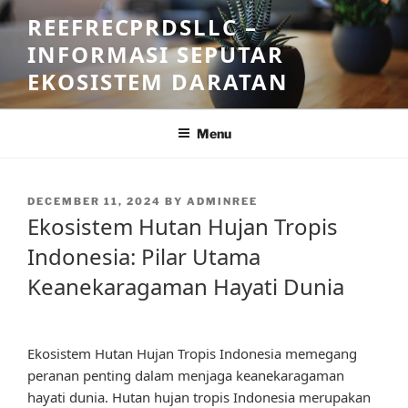
Skip
REEFRECPRDSLLC –
to
INFORMASI SEPUTAR
content
EKOSISTEM DARATAN
Menu
POSTED
DECEMBER 11, 2024
BY
ADMINREE
ON
Ekosistem Hutan Hujan Tropis
Indonesia: Pilar Utama
Keanekaragaman Hayati Dunia
Ekosistem Hutan Hujan Tropis Indonesia memegang
peranan penting dalam menjaga keanekaragaman
hayati dunia. Hutan hujan tropis Indonesia merupakan