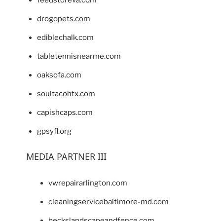
feedstoreva.com
drogopets.com
ediblechalk.com
tabletennisnearme.com
oaksofa.com
soultacohtx.com
capishcaps.com
gpsyfl.org
MEDIA PARTNER III
vwrepairarlington.com
cleaningservicebaltimore-md.com
beckslandscapeandfence.com