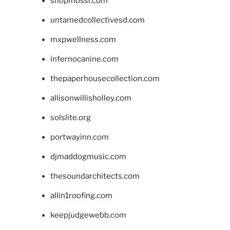
shopmossi.com
untamedcollectivesd.com
mxpwellness.com
infernocanine.com
thepaperhousecollection.com
allisonwillisholley.com
solslite.org
portwayinn.com
djmaddogmusic.com
thesoundarchitects.com
allin1roofing.com
keepjudgewebb.com