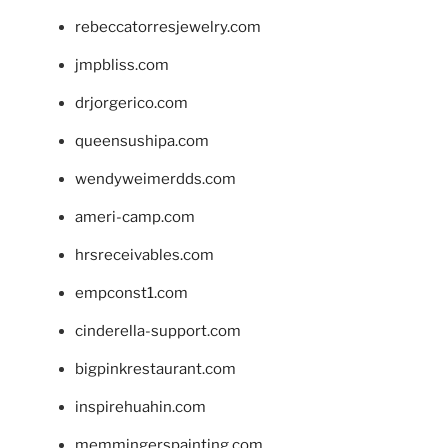
rebeccatorresjewelry.com
jmpbliss.com
drjorgerico.com
queensushipa.com
wendyweimerdds.com
ameri-camp.com
hrsreceivables.com
empconst1.com
cinderella-support.com
bigpinkrestaurant.com
inspirehuahin.com
memmingerspainting.com