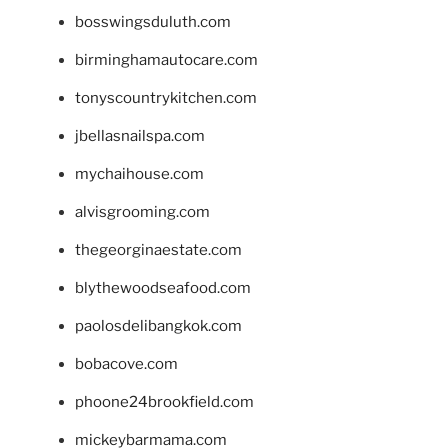
bosswingsduluth.com
birminghamautocare.com
tonyscountrykitchen.com
jbellasnailspa.com
mychaihouse.com
alvisgrooming.com
thegeorginaestate.com
blythewoodseafood.com
paolosdelibangkok.com
bobacove.com
phoone24brookfield.com
mickeybarmama.com