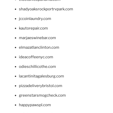
shadyoaksrockportrvpark.com
jccoinlaundry.com
kautorepair.com
marjaeswinebar.com
elmazatlanclinton.com
ideacoffeenyc.com
odieschillicothe.com
lacantinitagalesburg.com
pizzadeliverybristol.com
greenstarsmogcheck.com
happypawspl.com