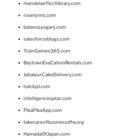
mandelaeffectlibrary.com
roselynns.com
balanceyoganj.com
salesforceblogs.com
TrainGames365.com
BaytownEvaCationRentals.com
JabalpurCakeDelivery.com
halobjd.com
intelligenceqatar.com
PikaPikaApp.com
takecareofbusinessdfw.org
HamadaOfJapan.com