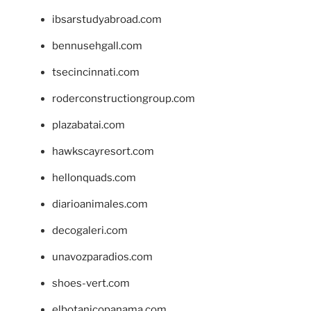
ibsarstudyabroad.com
bennusehgall.com
tsecincinnati.com
roderconstructiongroup.com
plazabatai.com
hawkscayresort.com
hellonquads.com
diarioanimales.com
decogaleri.com
unavozparadios.com
shoes-vert.com
elbotanicopanama.com