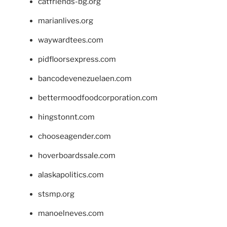
catfriends-bg.org
marianlives.org
waywardtees.com
pidfloorsexpress.com
bancodevenezuelaen.com
bettermoodfoodcorporation.com
hingstonnt.com
chooseagender.com
hoverboardssale.com
alaskapolitics.com
stsmp.org
manoelneves.com