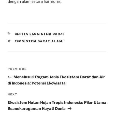
dengan alam secara harmonis.
CATEGORIES
BERITA EKOSISTEM DARAT
TAGS
EKOSISTEM DARAT ALAMI
Post
Previous
PREVIOUS
navigation
Post
Menelusuri Ragam Jenis Ekosistem Darat dan Air
di Indonesia: Potensi Ekowisata
Next
NEXT
Post
Ekosistem Hutan Hujan Tropis Indonesia: Pilar Utama
Keanekaragaman Hayati Dunia