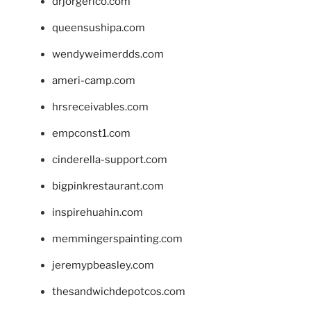
drjorgerico.com
queensushipa.com
wendyweimerdds.com
ameri-camp.com
hrsreceivables.com
empconst1.com
cinderella-support.com
bigpinkrestaurant.com
inspirehuahin.com
memmingerspainting.com
jeremypbeasley.com
thesandwichdepotcos.com