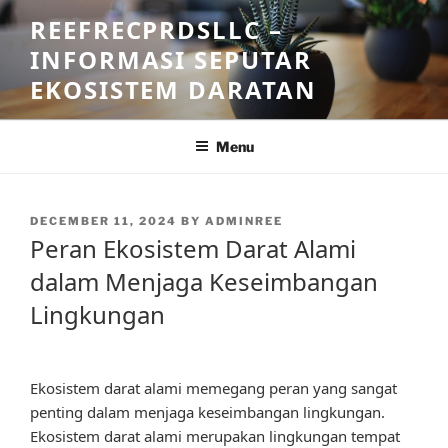
Skip
REEFRECPRDSLLC –
to
INFORMASI SEPUTAR
content
EKOSISTEM DARATAN
Menu
POSTED
DECEMBER 11, 2024
BY
ADMINREE
ON
Peran Ekosistem Darat Alami
dalam Menjaga Keseimbangan
Lingkungan
Ekosistem darat alami memegang peran yang sangat
penting dalam menjaga keseimbangan lingkungan.
Ekosistem darat alami merupakan lingkungan tempat