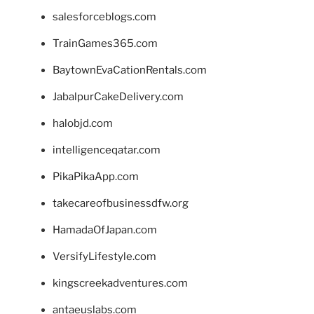
salesforceblogs.com
TrainGames365.com
BaytownEvaCationRentals.com
JabalpurCakeDelivery.com
halobjd.com
intelligenceqatar.com
PikaPikaApp.com
takecareofbusinessdfw.org
HamadaOfJapan.com
VersifyLifestyle.com
kingscreekadventures.com
antaeuslabs.com