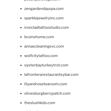
zengardendayspa.com
sparklejewelryinc.com
ironcladtattoostudio.com
bruinshome.com
annascleaningsvc.com
wolfcitytattoo.com
oysterbayturkeytrot.com
lafronterarestauranteybar.com
lilyandrosetearoom.com
olivesburgberrypatch.com
theslushkids.com