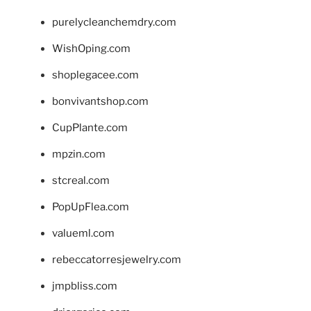
purelycleanchemdry.com
WishOping.com
shoplegacee.com
bonvivantshop.com
CupPlante.com
mpzin.com
stcreal.com
PopUpFlea.com
valueml.com
rebeccatorresjewelry.com
jmpbliss.com