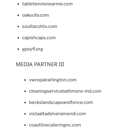
tabletennisnearme.com
oaksofa.com
soultacohtx.com
capishcaps.com
gpsyfl.org
MEDIA PARTNER III
vwrepairarlington.com
cleaningservicebaltimore-md.com
beckslandscapeandfence.com
vistaaltadelveramendi.com
coastlinecateringnc.com