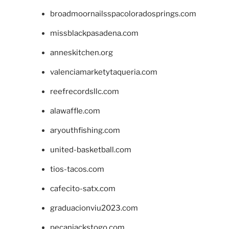
broadmoornailsspacoloradosprings.com
missblackpasadena.com
anneskitchen.org
valenciamarketytaqueria.com
reefrecordsllc.com
alawaffle.com
aryouthfishing.com
united-basketball.com
tios-tacos.com
cafecito-satx.com
graduacionviu2023.com
pecanjackstogo.com