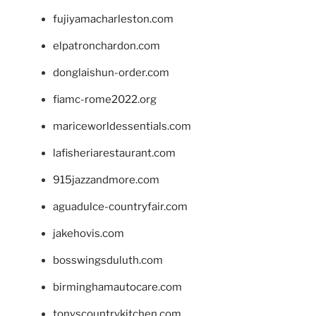
fujiyamacharleston.com
elpatronchardon.com
donglaishun-order.com
fiamc-rome2022.org
mariceworldessentials.com
lafisheriarestaurant.com
915jazzandmore.com
aguadulce-countryfair.com
jakehovis.com
bosswingsduluth.com
birminghamautocare.com
tonyscountrykitchen.com