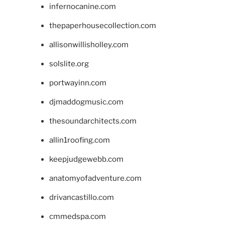
infernocanine.com
thepaperhousecollection.com
allisonwillisholley.com
solslite.org
portwayinn.com
djmaddogmusic.com
thesoundarchitects.com
allin1roofing.com
keepjudgewebb.com
anatomyofadventure.com
drivancastillo.com
cmmedspa.com