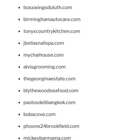
bosswingsduluth.com
birminghamautocare.com
tonyscountrykitchen.com
jbellasnailspa.com
mychaihouse.com
alvisgrooming.com
thegeorginaestate.com
blythewoodseafood.com
paolosdelibangkok.com
bobacove.com
phoone24brookfield.com
mickeybarmama.com