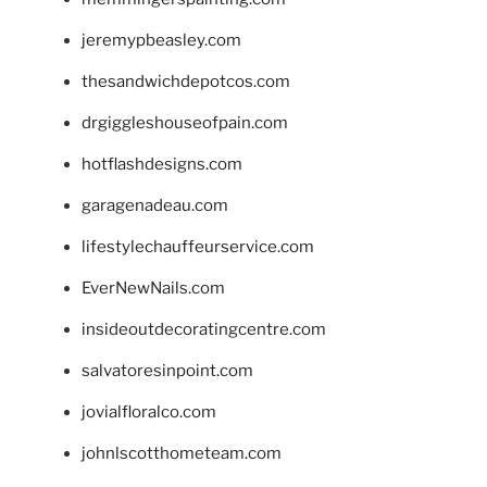
jeremypbeasley.com
thesandwichdepotcos.com
drgiggleshouseofpain.com
hotflashdesigns.com
garagenadeau.com
lifestylechauffeurservice.com
EverNewNails.com
insideoutdecoratingcentre.com
salvatoresinpoint.com
jovialfloralco.com
johnlscotthometeam.com