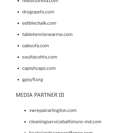
feedstoreva.com
drogopets.com
ediblechalk.com
tabletennisnearme.com
oaksofa.com
soultacohtx.com
capishcaps.com
gpsyfl.org
MEDIA PARTNER III
vwrepairarlington.com
cleaningservicebaltimore-md.com