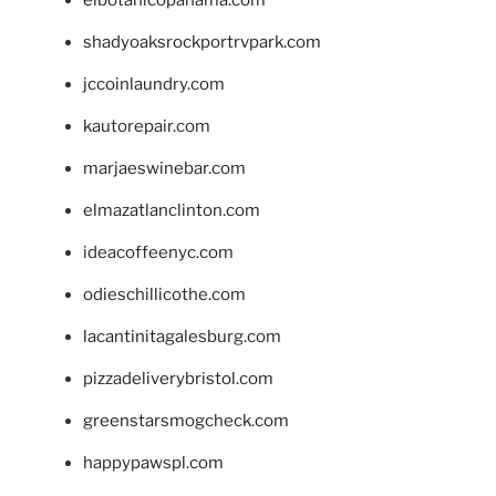
shadyoaksrockportrvpark.com
jccoinlaundry.com
kautorepair.com
marjaeswinebar.com
elmazatlanclinton.com
ideacoffeenyc.com
odieschillicothe.com
lacantinitagalesburg.com
pizzadeliverybristol.com
greenstarsmogcheck.com
happypawspl.com