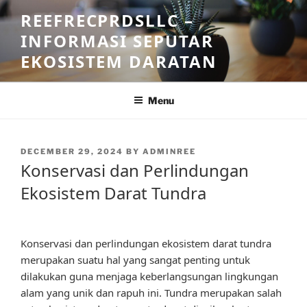
Skip
REEFRECPRDSLLC –
to
INFORMASI SEPUTAR
content
EKOSISTEM DARATAN
Menu
POSTED
DECEMBER 29, 2024
BY
ADMINREE
ON
Konservasi dan Perlindungan
Ekosistem Darat Tundra
Konservasi dan perlindungan ekosistem darat tundra
merupakan suatu hal yang sangat penting untuk
dilakukan guna menjaga keberlangsungan lingkungan
alam yang unik dan rapuh ini. Tundra merupakan salah