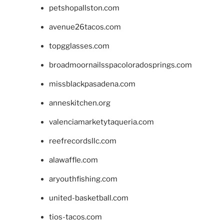
petshopallston.com
avenue26tacos.com
topgglasses.com
broadmoornailsspacoloradosprings.com
missblackpasadena.com
anneskitchen.org
valenciamarketytaqueria.com
reefrecordsllc.com
alawaffle.com
aryouthfishing.com
united-basketball.com
tios-tacos.com