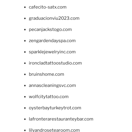
cafecito-satx.com
graduacionviu2023.com
pecanjackstogo.com
zengardendayspa.com
sparklejewelryinc.com
ironcladtattoostudio.com
bruinshome.com
annascleaningsvc.com
wolfcitytattoo.com
oysterbayturkeytrot.com
lafronterarestauranteybar.com
lilyandrosetearoom.com