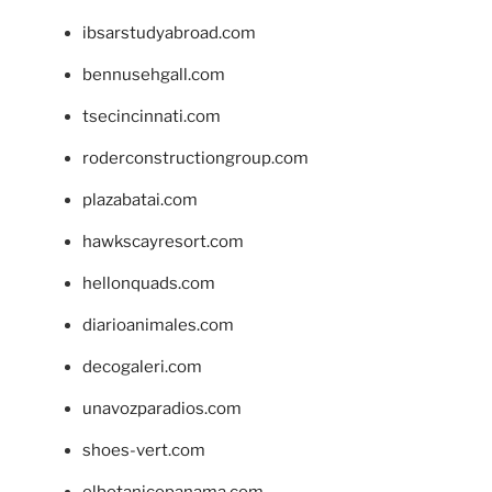
ibsarstudyabroad.com
bennusehgall.com
tsecincinnati.com
roderconstructiongroup.com
plazabatai.com
hawkscayresort.com
hellonquads.com
diarioanimales.com
decogaleri.com
unavozparadios.com
shoes-vert.com
elbotanicopanama.com