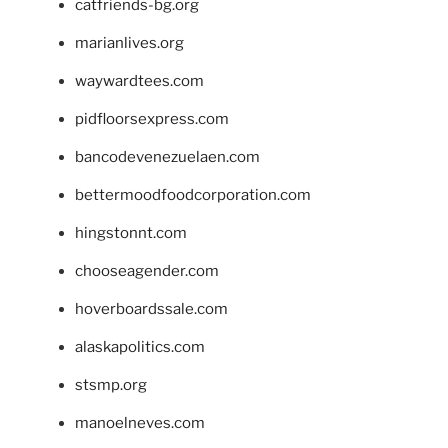
catfriends-bg.org
marianlives.org
waywardtees.com
pidfloorsexpress.com
bancodevenezuelaen.com
bettermoodfoodcorporation.com
hingstonnt.com
chooseagender.com
hoverboardssale.com
alaskapolitics.com
stsmp.org
manoelneves.com