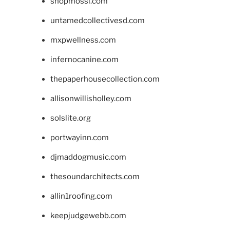
shopmossi.com
untamedcollectivesd.com
mxpwellness.com
infernocanine.com
thepaperhousecollection.com
allisonwillisholley.com
solslite.org
portwayinn.com
djmaddogmusic.com
thesoundarchitects.com
allin1roofing.com
keepjudgewebb.com