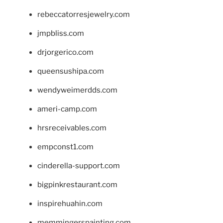
rebeccatorresjewelry.com
jmpbliss.com
drjorgerico.com
queensushipa.com
wendyweimerdds.com
ameri-camp.com
hrsreceivables.com
empconst1.com
cinderella-support.com
bigpinkrestaurant.com
inspirehuahin.com
memmingerspainting.com