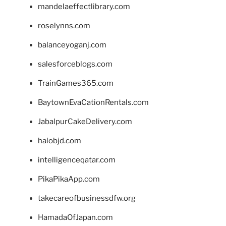
mandelaeffectlibrary.com
roselynns.com
balanceyoganj.com
salesforceblogs.com
TrainGames365.com
BaytownEvaCationRentals.com
JabalpurCakeDelivery.com
halobjd.com
intelligenceqatar.com
PikaPikaApp.com
takecareofbusinessdfw.org
HamadaOfJapan.com