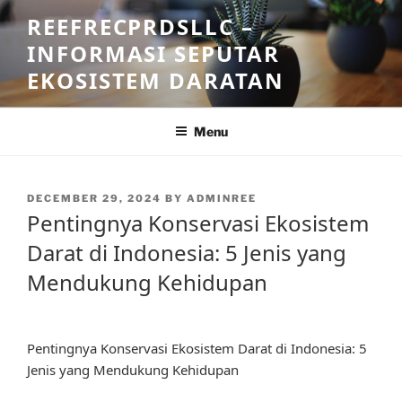
Skip
REEFRECPRDSLLC –
to
INFORMASI SEPUTAR
content
EKOSISTEM DARATAN
Menu
POSTED
DECEMBER 29, 2024
BY
ADMINREE
ON
Pentingnya Konservasi Ekosistem
Darat di Indonesia: 5 Jenis yang
Mendukung Kehidupan
Pentingnya Konservasi Ekosistem Darat di Indonesia: 5
Jenis yang Mendukung Kehidupan