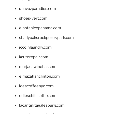
unavozparadios.com
shoes-vert.com
elbotanicopanama.com
shadyoaksrockportrvpark.com
jccoinlaundry.com
kautorepair.com
marjaeswinebar.com
elmazatlanclinton.com
ideacoffeenyc.com
odieschillicothe.com
lacantinitagalesburg.com