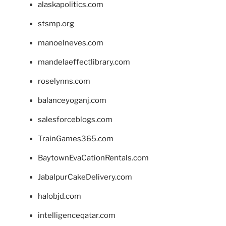
alaskapolitics.com
stsmp.org
manoelneves.com
mandelaeffectlibrary.com
roselynns.com
balanceyoganj.com
salesforceblogs.com
TrainGames365.com
BaytownEvaCationRentals.com
JabalpurCakeDelivery.com
halobjd.com
intelligenceqatar.com