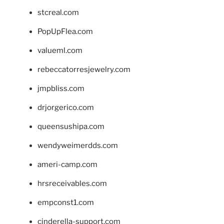
stcreal.com
PopUpFlea.com
valueml.com
rebeccatorresjewelry.com
jmpbliss.com
drjorgerico.com
queensushipa.com
wendyweimerdds.com
ameri-camp.com
hrsreceivables.com
empconst1.com
cinderella-support.com