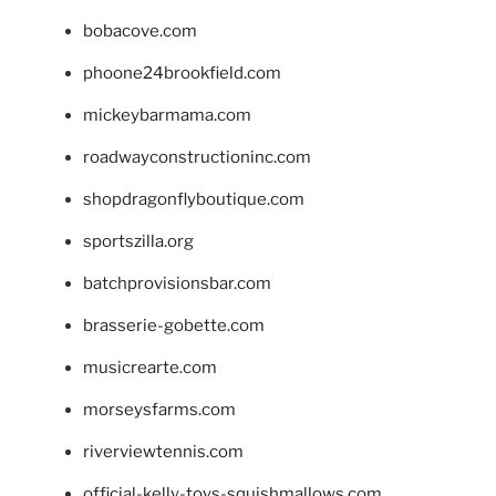
bobacove.com
phoone24brookfield.com
mickeybarmama.com
roadwayconstructioninc.com
shopdragonflyboutique.com
sportszilla.org
batchprovisionsbar.com
brasserie-gobette.com
musicrearte.com
morseysfarms.com
riverviewtennis.com
official-kelly-toys-squishmallows.com