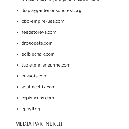
displaygardenonsuncrest.org
bbq-empire-usa.com
feedstoreva.com
drogopets.com
ediblechalk.com
tabletennisnearme.com
oaksofa.com
soultacohtx.com
capishcaps.com
gpsyfl.org
MEDIA PARTNER III