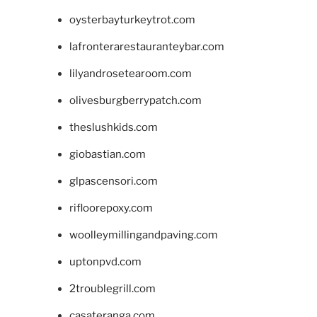
oysterbayturkeytrot.com
lafronterarestauranteybar.com
lilyandrosetearoom.com
olivesburgberrypatch.com
theslushkids.com
giobastian.com
glpascensori.com
rifloorepoxy.com
woolleymillingandpaving.com
uptonpvd.com
2troublegrill.com
casateranga.com