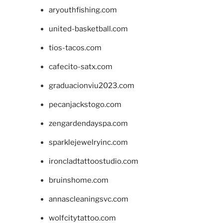
aryouthfishing.com
united-basketball.com
tios-tacos.com
cafecito-satx.com
graduacionviu2023.com
pecanjackstogo.com
zengardendayspa.com
sparklejewelryinc.com
ironcladtattoostudio.com
bruinshome.com
annascleaningsvc.com
wolfcitytattoo.com