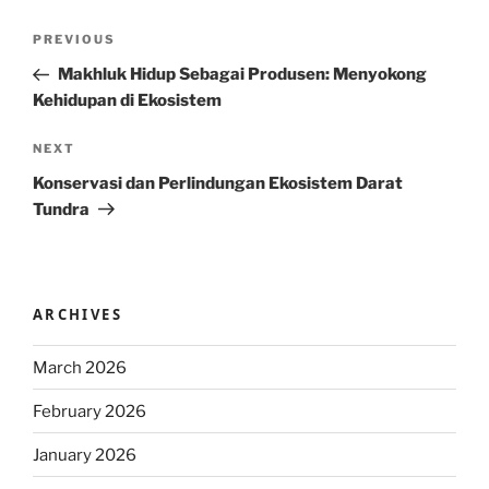
Post
Previous
PREVIOUS
navigation
Post
Makhluk Hidup Sebagai Produsen: Menyokong
Kehidupan di Ekosistem
Next
NEXT
Post
Konservasi dan Perlindungan Ekosistem Darat
Tundra
ARCHIVES
March 2026
February 2026
January 2026