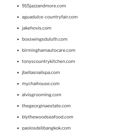
915jazzandmore.com
aguadulce-countryfair.com
jakehovis.com
bosswingsduluth.com
birminghamautocare.com
tonyscountrykitchen.com
jbellasnailspa.com
mychaihouse.com
alvisgrooming.com
thegeorginaestate.com
blythewoodseafood.com
paolosdelibangkok.com