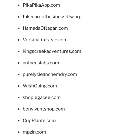
PikaPikaApp.com
takecareofbusinessdfw.org
HamadaOfJapan.com
VersifyLifestyle.com
kingscreekadventures.com
antaeuslabs.com
purelycleanchemdry.com
WishOping.com
shoplegacee.com
bonvivantshop.com
CupPlante.com
mpzin.com