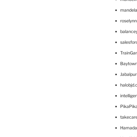
mandelae
roselyn
balance
salesfo
TrainG
Baytown
Jabalpu
halobjd
intellig
PikaPik
takecar
Hamada