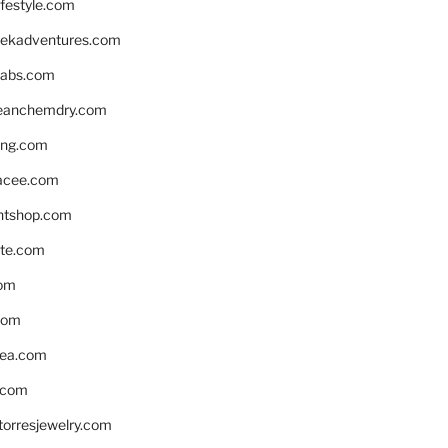
ifestyle.com
eekadventures.com
labs.com
leanchemdry.com
ing.com
acee.com
ntshop.com
te.com
om
com
ea.com
.com
torresjewelry.com