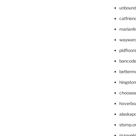
unbound
catfrien
marianli
wayward
pidfloo
bancode
betterm
hingsto
choosea
hoverbo
alaskapo
stsmp.o
manoel