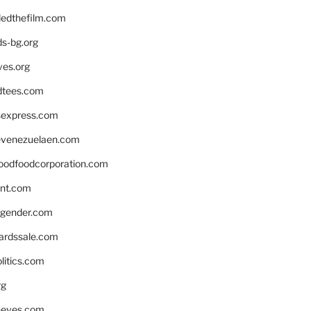
edthefilm.com
ds-bg.org
ves.org
tees.com
rsexpress.com
venezuelaen.com
oodfoodcorporation.com
nnt.com
gender.com
ardssale.com
litics.com
rg
neves.com