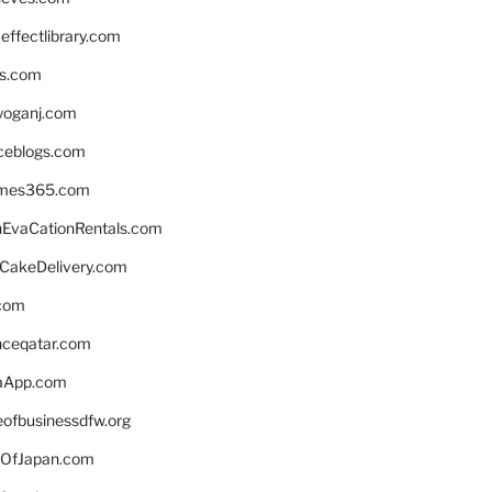
ffectlibrary.com
ns.com
yoganj.com
rceblogs.com
ames365.com
EvaCationRentals.com
rCakeDelivery.com
.com
enceqatar.com
aApp.com
eofbusinessdfw.org
OfJapan.com