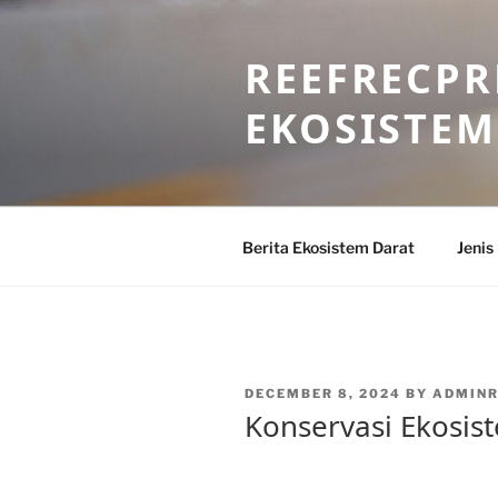
Skip
to
REEFRECPR
content
EKOSISTEM
Berita Ekosistem Darat
Jenis
POSTED
DECEMBER 8, 2024
BY
ADMINR
ON
Konservasi Ekosis