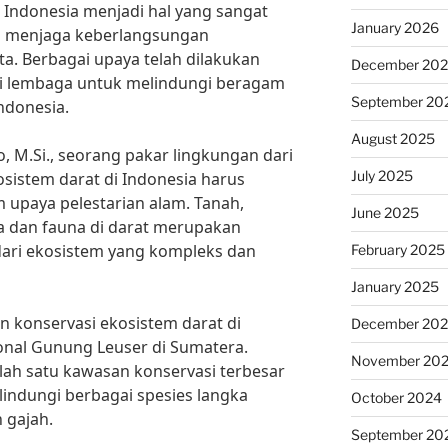
i Indonesia menjadi hal yang sangat
January 2026
a menjaga keberlangsungan
ta. Berbagai upaya telah dilakukan
December 20
i lembaga untuk melindungi beragam
September 20
ndonesia.
August 2025
to, M.Si., seorang pakar lingkungan dari
July 2025
kosistem darat di Indonesia harus
m upaya pelestarian alam. Tanah,
June 2025
ra dan fauna di darat merupakan
dari ekosistem yang kompleks dan
February 2025
January 2025
n konservasi ekosistem darat di
December 20
onal Gunung Leuser di Sumatera.
November 20
alah satu kawasan konservasi terbesar
lindungi berbagai spesies langka
October 2024
 gajah.
September 20