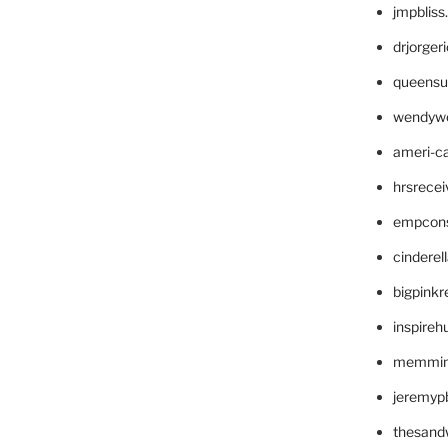
jmpblis
drjorger
queensu
wendyw
ameri-
hrsrece
empcon
cinderel
bigpinkr
inspireh
memming
jeremyp
thesand