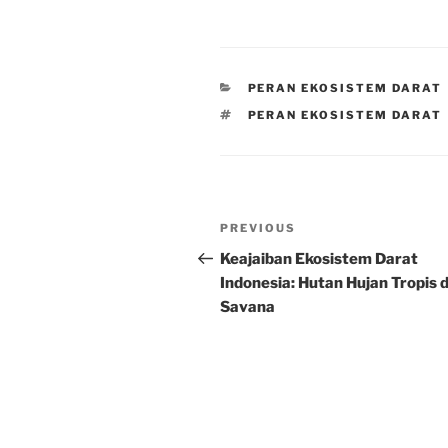
CATEGORIES
PERAN EKOSISTEM DARAT
TAGS
PERAN EKOSISTEM DARAT
Post
Previous
PREVIOUS
navigation
Post
Keajaiban Ekosistem Darat
Indonesia: Hutan Hujan Tropis 
Savana