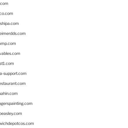
s.com
ico.com
shipa.com
eimerdds.com
camp.com
ivables.com
st1.com
la-support.com
estaurant.com
uahin.com
erspainting.com
beasley.com
wichdepotcos.com