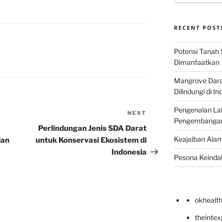
RECENT POST
Potensi Tanah 
Dimanfaatkan
Mangrove Darat
Dilindungi di I
Pengenalan La
NEXT
Next
Pengembangan 
Post
Perlindungan Jenis SDA Darat
Keajaiban Alam
dan
untuk Konservasi Ekosistem di
Indonesia
Pesona Keindah
okhealt
theinte