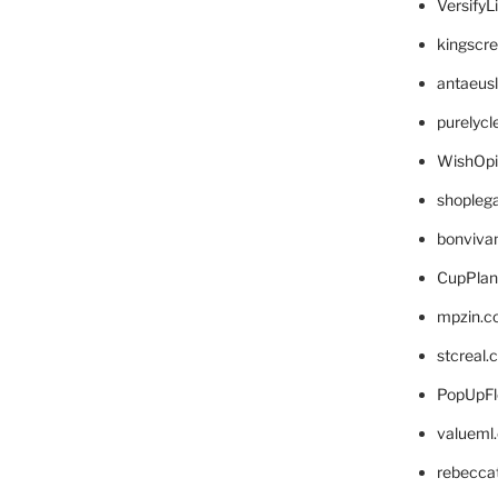
VersifyL
kingscr
antaeus
purelyc
WishOp
shopleg
bonviva
CupPlan
mpzin.c
stcreal.
PopUpFl
valueml
rebecca