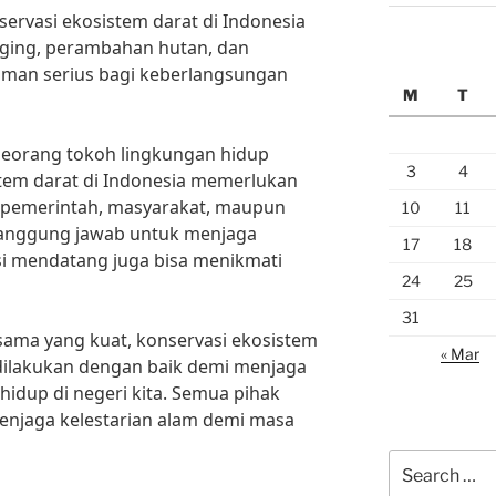
rvasi ekosistem darat di Indonesia
ogging, perambahan hutan, dan
aman serius bagi keberlangsungan
M
T
 seorang tokoh lingkungan hidup
3
4
stem darat di Indonesia memerlukan
k pemerintah, masyarakat, maupun
10
11
 tanggung jawab untuk menjaga
17
18
si mendatang juga bisa menikmati
24
25
31
sama yang kuat, konservasi ekosistem
« Mar
s dilakukan dengan baik demi menjaga
idup di negeri kita. Semua pihak
enjaga kelestarian alam demi masa
Search
for: