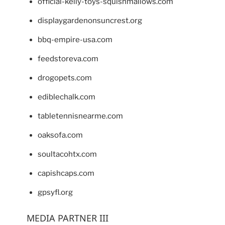
official-kelly-toys-squishmallows.com
displaygardenonsuncrest.org
bbq-empire-usa.com
feedstoreva.com
drogopets.com
ediblechalk.com
tabletennisnearme.com
oaksofa.com
soultacohtx.com
capishcaps.com
gpsyfl.org
MEDIA PARTNER III