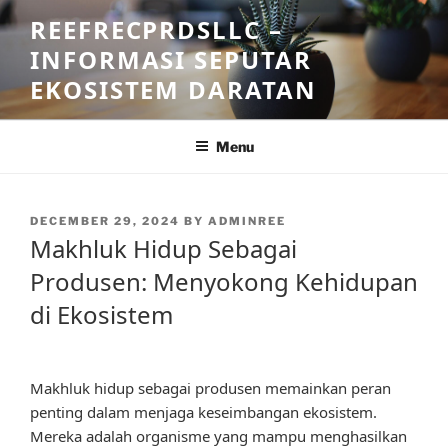
Skip
REEFRECPRDSLLC –
to
INFORMASI SEPUTAR
content
EKOSISTEM DARATAN
Menu
POSTED
DECEMBER 29, 2024
BY
ADMINREE
ON
Makhluk Hidup Sebagai
Produsen: Menyokong Kehidupan
di Ekosistem
Makhluk hidup sebagai produsen memainkan peran
penting dalam menjaga keseimbangan ekosistem.
Mereka adalah organisme yang mampu menghasilkan