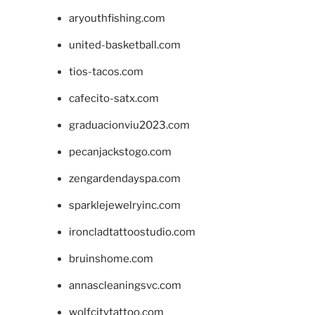
aryouthfishing.com
united-basketball.com
tios-tacos.com
cafecito-satx.com
graduacionviu2023.com
pecanjackstogo.com
zengardendayspa.com
sparklejewelryinc.com
ironcladtattoostudio.com
bruinshome.com
annascleaningsvc.com
wolfcitytattoo.com