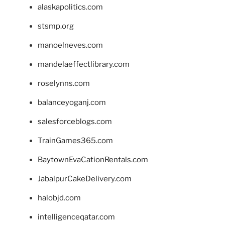
alaskapolitics.com
stsmp.org
manoelneves.com
mandelaeffectlibrary.com
roselynns.com
balanceyoganj.com
salesforceblogs.com
TrainGames365.com
BaytownEvaCationRentals.com
JabalpurCakeDelivery.com
halobjd.com
intelligenceqatar.com