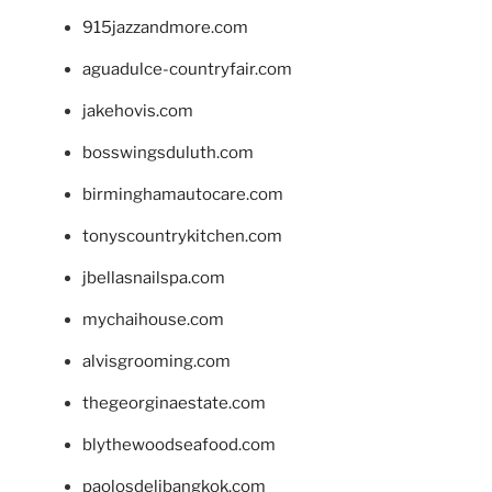
915jazzandmore.com
aguadulce-countryfair.com
jakehovis.com
bosswingsduluth.com
birminghamautocare.com
tonyscountrykitchen.com
jbellasnailspa.com
mychaihouse.com
alvisgrooming.com
thegeorginaestate.com
blythewoodseafood.com
paolosdelibangkok.com