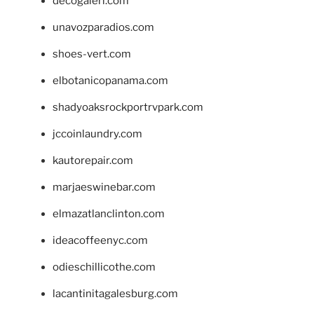
decogaleri.com
unavozparadios.com
shoes-vert.com
elbotanicopanama.com
shadyoaksrockportrvpark.com
jccoinlaundry.com
kautorepair.com
marjaeswinebar.com
elmazatlanclinton.com
ideacoffeenyc.com
odieschillicothe.com
lacantinitagalesburg.com