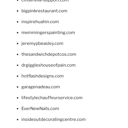
cinderella-support.com
bigpinkrestaurant.com
inspirehuahin.com
memmingerspainting.com
jeremypbeasley.com
thesandwichdepotcos.com
drgiggleshouseofpain.com
hotflashdesigns.com
garagenadeau.com
lifestylechauffeurservice.com
EverNewNails.com
insideoutdecoratingcentre.com