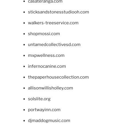
casateranga.com
sticksandstonesstudiooh.com
walkers-treeservice.com
shopmossi.com
untamedcollectivesd.com
mxpwellness.com
infernocanine.com
thepaperhousecollection.com
allisonwillisholley.com
solslite.org
portwayinn.com
djmaddogmusic.com