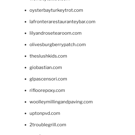
oysterbayturkeytrot.com
lafronterarestauranteybar.com
lilyandrosetearoom.com
olivesburgberrypatch.com
theslushkids.com
giobastian.com
glpascensori.com
rifloorepoxy.com
woolleymillingandpaving.com
uptonpvd.com
2troublegrill.com