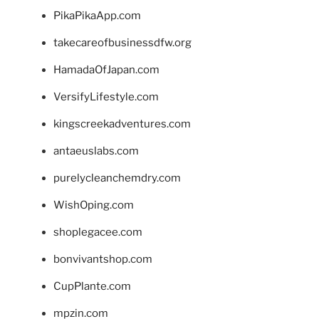
PikaPikaApp.com
takecareofbusinessdfw.org
HamadaOfJapan.com
VersifyLifestyle.com
kingscreekadventures.com
antaeuslabs.com
purelycleanchemdry.com
WishOping.com
shoplegacee.com
bonvivantshop.com
CupPlante.com
mpzin.com