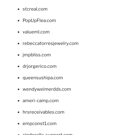
stcreal.com
PopUpFlea.com
valueml.com
rebeccatorresjewelry.com
jmpbliss.com
drjorgerico.com
queensushipa.com
wendyweimerdds.com
ameri-camp.com
hrsreceivables.com
empconst1.com