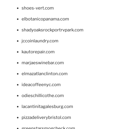
shoes-vert.com
elbotanicopanama.com
shadyoaksrockportrvpark.com
jccoinlaundry.com
kautorepair.com
marjaeswinebar.com
elmazatlanclinton.com
ideacoffeenyc.com
odieschillicothe.com
lacantinitagalesburg.com
pizzadeliverybristol.com
greenstarsmogcheck.com