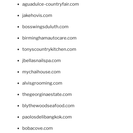
aguadulce-countryfair.com
jakehovis.com
bosswingsduluth.com
birminghamautocare.com
tonyscountrykitchen.com
jbellasnailspa.com
mychaihouse.com
alvisgrooming.com
thegeorginaestate.com
blythewoodseafood.com
paolosdelibangkok.com
bobacove.com