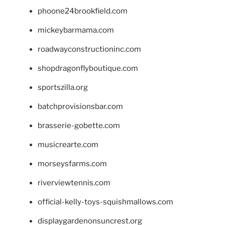
phoone24brookfield.com
mickeybarmama.com
roadwayconstructioninc.com
shopdragonflyboutique.com
sportszilla.org
batchprovisionsbar.com
brasserie-gobette.com
musicrearte.com
morseysfarms.com
riverviewtennis.com
official-kelly-toys-squishmallows.com
displaygardenonsuncrest.org