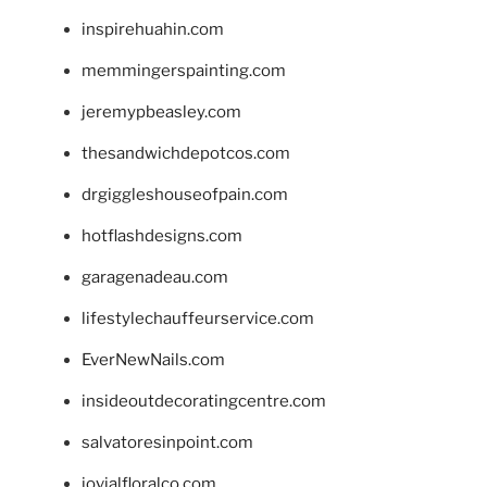
inspirehuahin.com
memmingerspainting.com
jeremypbeasley.com
thesandwichdepotcos.com
drgiggleshouseofpain.com
hotflashdesigns.com
garagenadeau.com
lifestylechauffeurservice.com
EverNewNails.com
insideoutdecoratingcentre.com
salvatoresinpoint.com
jovialfloralco.com