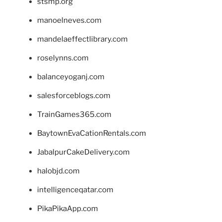
stsmp.org
manoelneves.com
mandelaeffectlibrary.com
roselynns.com
balanceyoganj.com
salesforceblogs.com
TrainGames365.com
BaytownEvaCationRentals.com
JabalpurCakeDelivery.com
halobjd.com
intelligenceqatar.com
PikaPikaApp.com