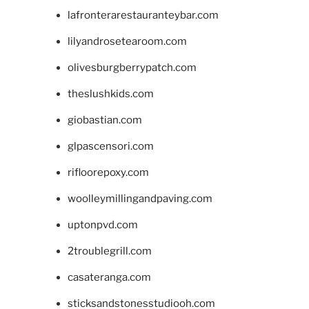
lafronterarestauranteybar.com
lilyandrosetearoom.com
olivesburgberrypatch.com
theslushkids.com
giobastian.com
glpascensori.com
rifloorepoxy.com
woolleymillingandpaving.com
uptonpvd.com
2troublegrill.com
casateranga.com
sticksandstonesstudiooh.com