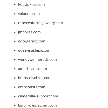
PopUpFlea.com
valueml.com
rebeccatorresjewelry.com
jmpbliss.com
drjorgerico.com
queensushipa.com
wendyweimerdds.com
ameri-camp.com
hrsreceivables.com
empconst1.com
cinderella-support.com
bigpinkrestaurant.com