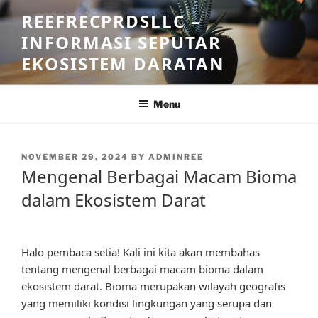
Skip
REEFRECPRDSLLC –
to
INFORMASI SEPUTAR
content
EKOSISTEM DARATAN
Menu
POSTED
NOVEMBER 29, 2024
BY
ADMINREE
ON
Mengenal Berbagai Macam Bioma
dalam Ekosistem Darat
Halo pembaca setia! Kali ini kita akan membahas
tentang mengenal berbagai macam bioma dalam
ekosistem darat. Bioma merupakan wilayah geografis
yang memiliki kondisi lingkungan yang serupa dan