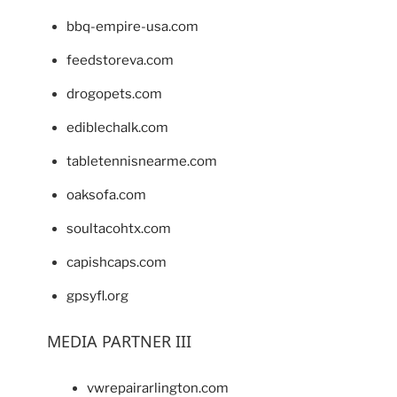
bbq-empire-usa.com
feedstoreva.com
drogopets.com
ediblechalk.com
tabletennisnearme.com
oaksofa.com
soultacohtx.com
capishcaps.com
gpsyfl.org
MEDIA PARTNER III
vwrepairarlington.com