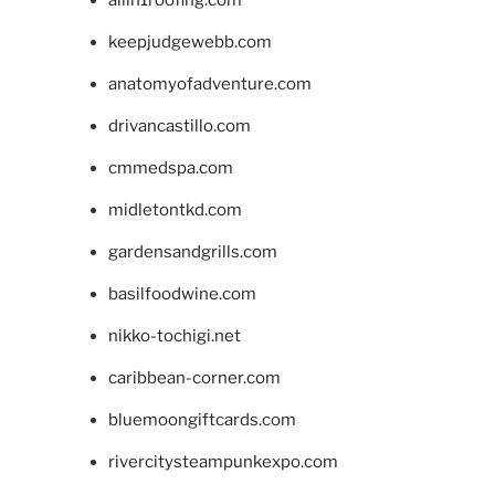
allin1roofing.com
keepjudgewebb.com
anatomyofadventure.com
drivancastillo.com
cmmedspa.com
midletontkd.com
gardensandgrills.com
basilfoodwine.com
nikko-tochigi.net
caribbean-corner.com
bluemoongiftcards.com
rivercitysteampunkexpo.com