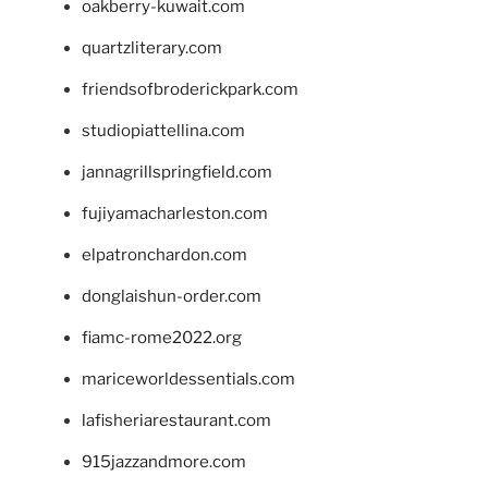
oakberry-kuwait.com
quartzliterary.com
friendsofbroderickpark.com
studiopiattellina.com
jannagrillspringfield.com
fujiyamacharleston.com
elpatronchardon.com
donglaishun-order.com
fiamc-rome2022.org
mariceworldessentials.com
lafisheriarestaurant.com
915jazzandmore.com