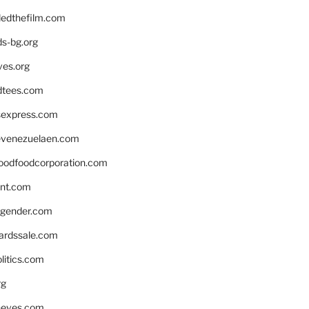
edthefilm.com
ds-bg.org
ves.org
tees.com
rsexpress.com
venezuelaen.com
oodfoodcorporation.com
nnt.com
gender.com
ardssale.com
litics.com
rg
neves.com