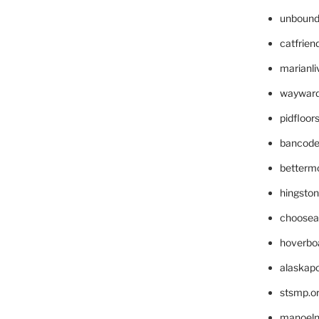
unbound
catfrien
marianli
wayward
pidfloo
bancode
betterm
hingsto
choosea
hoverbo
alaskapo
stsmp.o
manoel