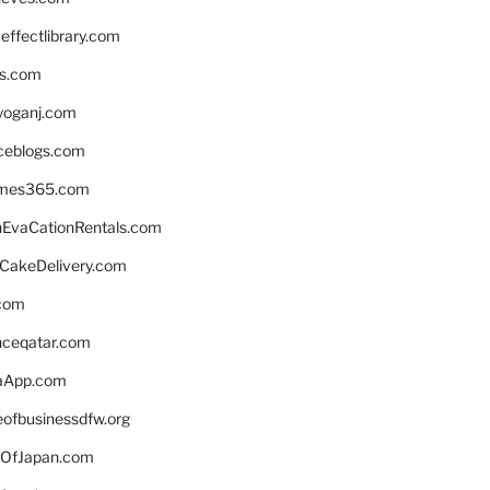
ffectlibrary.com
ns.com
yoganj.com
rceblogs.com
ames365.com
EvaCationRentals.com
rCakeDelivery.com
.com
enceqatar.com
aApp.com
eofbusinessdfw.org
OfJapan.com