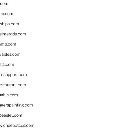
s.com
ico.com
shipa.com
eimerdds.com
camp.com
ivables.com
st1.com
la-support.com
estaurant.com
uahin.com
erspainting.com
beasley.com
wichdepotcos.com