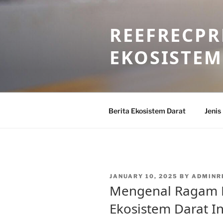
Skip
to
REEFRECPR
content
EKOSISTEM
Berita Ekosistem Darat
Jenis
POSTED
JANUARY 10, 2025
BY
ADMINR
ON
Mengenal Ragam F
Ekosistem Darat I