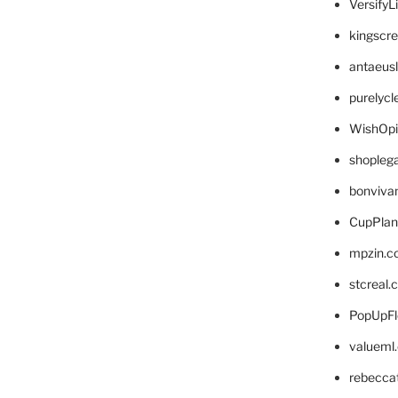
VersifyL
kingscr
antaeus
purelyc
WishOp
shopleg
bonviva
CupPlan
mpzin.c
stcreal.
PopUpFl
valueml
rebecca