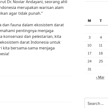
t Dr. Noviar Andayani, seorang ahli
a Indonesia merupakan warisan alam
rikan agar tidak punah.”
M
T
 dan fauna dalam ekosistem darat
 memahami pentingnya menjaga
a konservasi dan pelestarian, kita
3
4
ekosistem darat Indonesia untuk
10
11
ri kita bersama-sama menjaga
17
18
esia!
24
25
31
« Mar
Search
for: