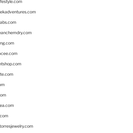
ifestyle.com
eekadventures.com
labs.com
leanchemdry.com
ing.com
acee.com
ntshop.com
te.com
om
com
ea.com
.com
torresjewelry.com