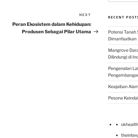
NEXT
Next
RECENT POST
Post
Peran Ekosistem dalam Kehidupan:
Produsen Sebagai Pilar Utama
Potensi Tanah 
Dimanfaatkan
Mangrove Darat
Dilindungi di I
Pengenalan La
Pengembangan 
Keajaiban Alam
Pesona Keindah
okhealt
theinte