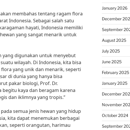
January 2026
ita akan membahas tentang ragam flora
December 20
rat Indonesia. Sebagai salah satu
aragaman hayati, Indonesia memiliki
September 20
 hewan yang sangat menarik untuk
August 2025
July 2025
m yang digunakan untuk menyebut
June 2025
atu wilayah. Di Indonesia, kita bisa
ora yang unik dan menarik, seperti
February 2025
esar di dunia yang hanya bisa
ut pakar biologi, Prof. Dr.
January 2025
ia begitu kaya dan beragam karena
December 20
gis dan iklimnya yang tropis.”
November 20
k pada semua jenis hewan yang hidup
October 2024
esia, kita dapat menemukan berbagai
n, seperti orangutan, harimau
September 20