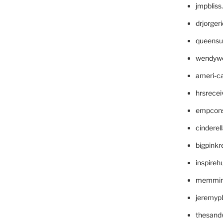
jmpblis
drjorger
queensu
wendyw
ameri-
hrsrece
empcon
cinderel
bigpinkr
inspireh
memming
jeremyp
thesand