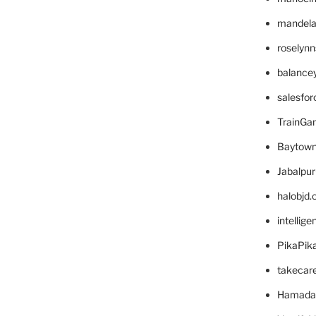
mandelae
roselyn
balance
salesfo
TrainG
Baytown
Jabalpu
halobjd
intellig
PikaPik
takecar
Hamada