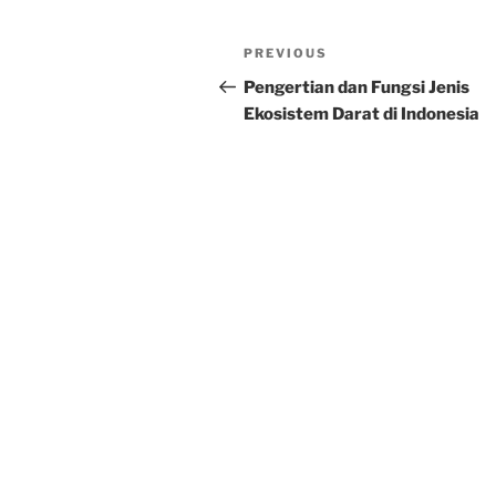
Post
Previous
PREVIOUS
navigation
Post
Pengertian dan Fungsi Jenis
Ekosistem Darat di Indonesia