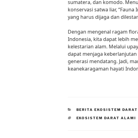
sumatera, dan komodo. Menuru
konservasi satwa liar, “Faun
yang harus dijaga dan dilesta
Dengan mengenal ragam flora
Indonesia, kita dapat lebih
kelestarian alam. Melalui upay
dapat menjaga keberlanjutan 
generasi mendatang. Jadi, ma
keanekaragaman hayati Indon
CATEGORIES
BERITA EKOSISTEM DARAT
TAGS
EKOSISTEM DARAT ALAMI